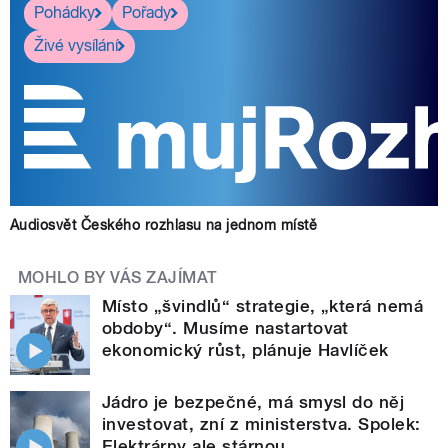
Pohádky
Pořady
Živé vysílání
Audiosvět Českého rozhlasu na jednom místě
MOHLO BY VÁS ZAJÍMAT
Místo „švindlů“ strategie, „která nemá
obdoby“. Musíme nastartovat
ekonomický růst, plánuje Havlíček
Jádro je bezpečné, má smysl do něj
investovat, zní z ministerstva. Spolek:
Elektrárny ale stárnou