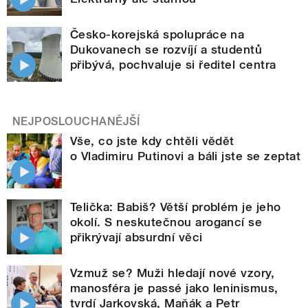
Česko-korejská spolupráce na
Dukovanech se rozvíjí a studentů
přibývá, pochvaluje si ředitel centra
NEJPOSLOUCHANĚJŠÍ
Vše, co jste kdy chtěli vědět
o Vladimiru Putinovi a báli jste se zeptat
Telička: Babiš? Větší problém je jeho
okolí. S neskutečnou arogancí se
přikrývají absurdní věci
Vzmuž se? Muži hledají nové vzory,
manosféra je passé jako leninismus,
tvrdí Jarkovská, Maňák a Petr