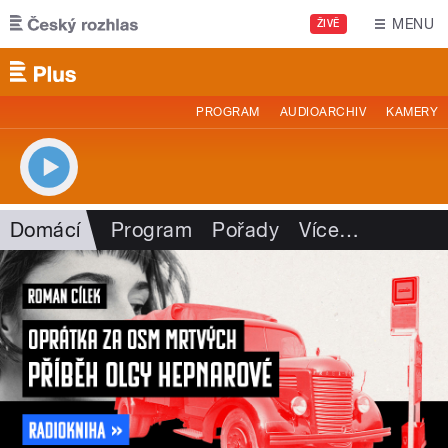
Přejít k hlavnímu obsahu
MENU
ŽIVĚ
PROGRAM
AUDIOARCHIV
KAMERY
Domácí
Program
Pořady
Více
…