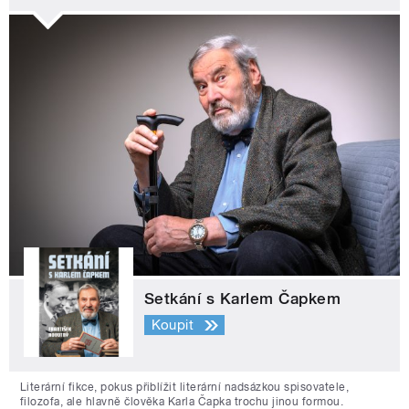
Setkání s Karlem Čapkem
Koupit
Literární fikce, pokus přiblížit literární nadsázkou spisovatele,
filozofa, ale hlavně člověka Karla Čapka trochu jinou formou.