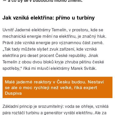
— a co by se v budoucnu mohlo změnit.
Jak vzniká elektřina: přímo u turbíny
Uvnitř Jaderné elektrárny Temelín, v prostoru, kde se
mechanická energie mění na elektřinu, je značný hluk.
Právě zde vzniká energie pro významnou část země.
„Tak tady můžete slyšet zvuk zařízení, kde vzniká
elektřina pro deset procent České republiky. Jinak
Temelín z obou dvou bloků kryje zhruba pětinu české
spotřeby,“ říká mi mluvčí elektrárny Marek Sviták.
Malé jaderné reaktory v Česku budou. Nestaví
se ale o moc rychleji než velké, říká expert
Duspiva
Základní princip je srozumitelný: voda se ohřeje, vzniklá
pára roztáčí turbínu a generátor vyrábí elektřinu. Ale za