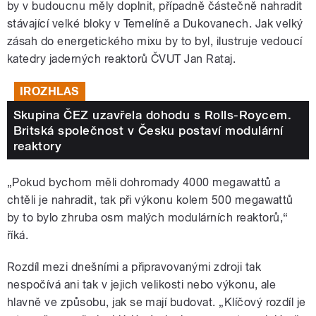
by v budoucnu měly doplnit, případně částečně nahradit
stávající velké bloky v Temelíně a Dukovanech. Jak velký
zásah do energetického mixu by to byl, ilustruje vedoucí
katedry jaderných reaktorů ČVUT Jan Rataj.
IROZHLAS
Skupina ČEZ uzavřela dohodu s Rolls-Roycem.
Britská společnost v Česku postaví modulární
reaktory
„Pokud bychom měli dohromady 4000 megawattů a
chtěli je nahradit, tak při výkonu kolem 500 megawattů
by to bylo zhruba osm malých modulárních reaktorů,“
říká.
Rozdíl mezi dnešními a připravovanými zdroji tak
nespočívá ani tak v jejich velikosti nebo výkonu, ale
hlavně ve způsobu, jak se mají budovat. „Klíčový rozdíl je