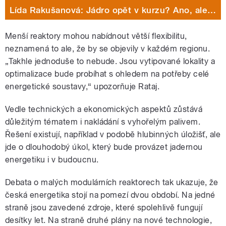
Lída Rakušanová: Jádro opět v kurzu? Ano, ale…
Menší reaktory mohou nabídnout větší flexibilitu,
neznamená to ale, že by se objevily v každém regionu.
„Takhle jednoduše to nebude. Jsou vytipované lokality a
optimalizace bude probíhat s ohledem na potřeby celé
energetické soustavy,“ upozorňuje Rataj.
Vedle technických a ekonomických aspektů zůstává
důležitým tématem i nakládání s vyhořelým palivem.
Řešení existují, například v podobě hlubinných úložišť, ale
jde o dlouhodobý úkol, který bude provázet jadernou
energetiku i v budoucnu.
Debata o malých modulárních reaktorech tak ukazuje, že
česká energetika stojí na pomezí dvou období. Na jedné
straně jsou zavedené zdroje, které spolehlivě fungují
desítky let. Na straně druhé plány na nové technologie,