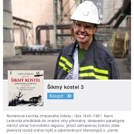
Šikmý kostel 3
Koupit
Románová kronika ztraceného města - léta 1945–1961. Karin
Lednická předkládá do značné míry převratný, dosavadní paradigma
měnící obraz hornického regionu, jehož zahlazenou historii stále
překrývá tlustá vrstva mýtů a zakořeněných stereotypů o „černé