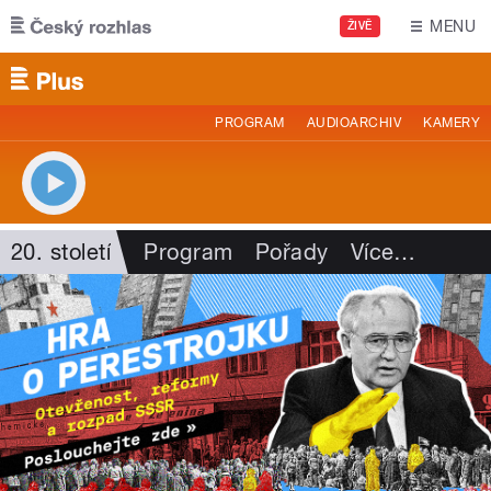
Přejít k hlavnímu obsahu
MENU
ŽIVĚ
PROGRAM
AUDIOARCHIV
KAMERY
20. století
Program
Pořady
Více
…