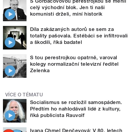
S Gorbačovovou perestrojkou se měnil
celý východní blok. Jen ti naši
komunisti drželi, míní historik
Díla zakázaných autorů se sem za
totality pašovala. Estébáci se infiltrovali
a škodili, říká badatel
S tou perestrojkou opatrně, varoval
kolegy normalizační televizní ředitel
Zelenka
VÍCE O TÉMATU
Socialismus se rozložil samospádem.
Předtím ho nahlodávali lidé z kultury,
říká publicista Rauvolf
Ivana Chmel Denčevová: V 80. letech