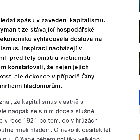
ledat spásu v zavedení kapitalismu.
e vymanit ze stávající hospodářské
u ekonomiku vyhladověla doslova na
lismus. Inspiraci nacházejí v
li před lety čínští a vietnamští
m konstatovali, že nejen jejich
kost, ale dokonce v případě Číny
smrtícím hladomorům.
nal, že kapitalismus vlastně s
le naopak se s ním docela slušně
 to v roce 1921 po tom, co v hrůzách
fně mřeli hladem. O několik desítek let
nuli Číňané během politiky velkého