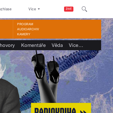
ozhlase
Více
ŽIVĚ
PROGRAM
AUDIOARCHIV
KAMERY
hovory
Komentáře
Věda
Více
…