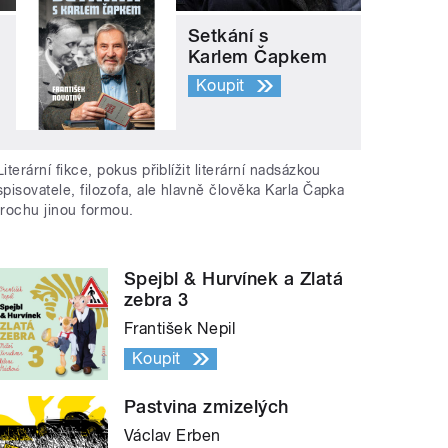
Setkání s
Karlem Čapkem
Koupit
Literární fikce, pokus přiblížit literární nadsázkou
spisovatele, filozofa, ale hlavně člověka Karla Čapka
trochu jinou formou.
Spejbl & Hurvínek a Zlatá
zebra 3
František Nepil
Koupit
Pastvina zmizelých
Václav Erben