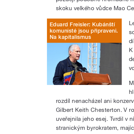
skoku velkého vůdce Mao Ce
L
Eduard Freisler: Kubánští
komunisté jsou připraveni.
s
Na kapitalismus
d
K
d
v
M
h
rozdíl nenacházel ani konzerva
Gilbert Keith Chesterton. V 
uveřejnila jeho esej. Tvrdil v 
stranickým byrokratem, mají