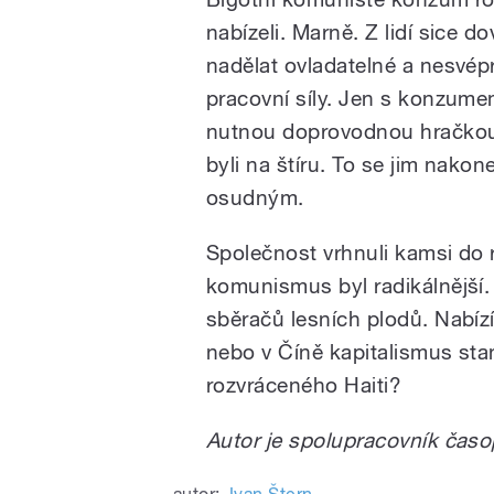
nabízeli. Marně. Z lidí sice do
nadělat ovladatelné a nesvép
pracovní síly. Jen s konzume
nutnou doprovodnou hračko
byli na štíru. To se jim nakon
osudným.
Společnost vrhnuli kamsi do
komunismus byl radikálnější.
sběračů lesních plodů. Nabíz
nebo v Číně kapitalismus st
rozvráceného Haiti?
Autor je spolupracovník časo