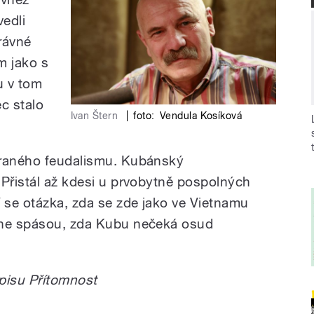
vedli
rávné
m jako s
u v tom
ec stalo
Ivan Štern
|
foto:
Vendula Kosíková
 raného feudalismu. Kubánský
 Přistál až kdesi u prvobytně pospolných
í se otázka, zda se zde jako ve Vietnamu
ane spásou, zda Kubu nečeká osud
pisu Přítomnost