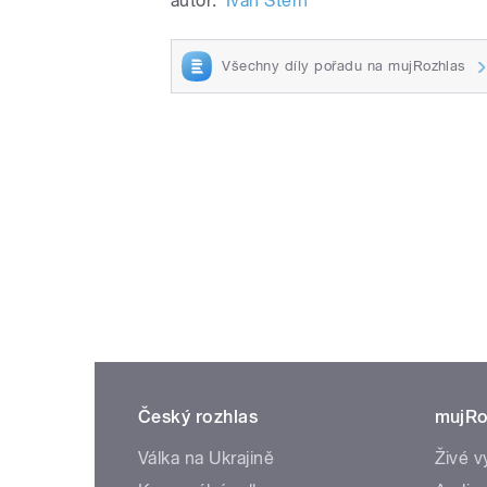
autor:
Ivan Štern
Všechny díly pořadu na mujRozhlas
Český rozhlas
mujRo
Válka na Ukrajině
Živé v