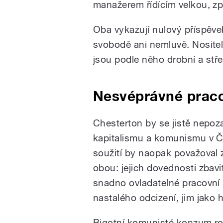
manažerem řídícím velkou, zp
Oba vykazují nulový příspěv
svobodě ani nemluvě. Nosite
jsou podle něho drobní a stře
Nesvéprávné praco
Chesterton by se jistě nepo
kapitalismu a komunismu v Čí
soužití by naopak považoval 
obou: jejich dovednosti zbavi
snadno ovladatelné pracovní s
nastalého odcizení, jim jako
Bigotní komunisté konzum r