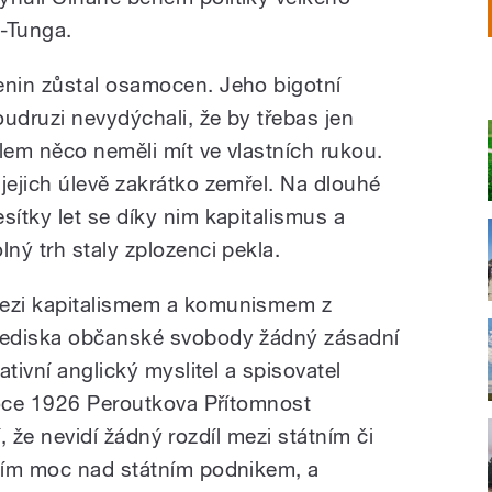
-Tunga.
enin zůstal osamocen. Jeho bigotní
oudruzi nevydýchali, že by třebas jen
ílem něco neměli mít ve vlastních rukou.
 jejich úlevě zakrátko zemřel. Na dlouhé
esítky let se díky nim kapitalismus a
olný trh staly zplozenci pekla.
ezi kapitalismem a komunismem z
lediska občanské svobody žádný zásadní
tivní anglický myslitel a spisovatel
roce 1926 Peroutkova Přítomnost
ní, že nevidí žádný rozdíl mezi státním či
cím moc nad státním podnikem, a