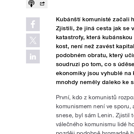
Kubánští komunisté začali h
Zjistili, že jiná cesta jak s
katastrofy, která kubánsko
kost, není než zavést kapita
podobném obratu, který učini
soudruzi po tom, co s úděse
ekonomiky jsou vyhublé na 
mnohdy neměly daleko ke 
První, kdo z komunistů rozpoz
komunismem není ve sporu, a
snese, byl sám Lenin. Zjistil
válečného komunismu lidé hou
později podobně hromadně hy