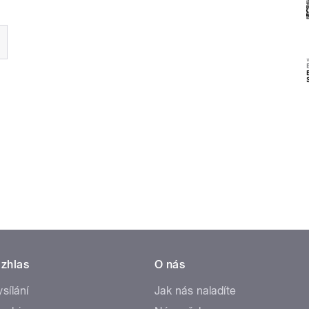
zhlas
O nás
ysílání
Jak nás naladíte