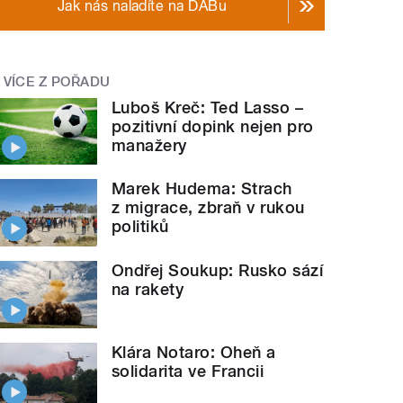
Jak nás naladíte na DABu
VÍCE Z POŘADU
Luboš Kreč: Ted Lasso –
pozitivní dopink nejen pro
manažery
Marek Hudema: Strach
z migrace, zbraň v rukou
politiků
Ondřej Soukup: Rusko sází
na rakety
Klára Notaro: Oheň a
solidarita ve Francii