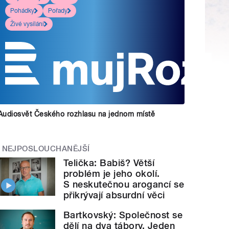
Pohádky
Pořady
Živé vysílání
Audiosvět Českého rozhlasu na jednom místě
NEJPOSLOUCHANĚJŠÍ
Telička: Babiš? Větší
problém je jeho okolí.
S neskutečnou arogancí se
přikrývají absurdní věci
Bartkovský: Společnost se
dělí na dva tábory. Jeden