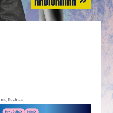
mujRozhlas
Hry a četby
Krimi