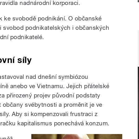
ravidla nadnárodní korporaci.
ek ke svobodě podnikání. O občanské
li svobod podnikatelských i občanských
dní podnikatelé.
vní síly
zastavoval nad dnešní symbiózou
ně anebo ve Vietnamu. Jejich přátelské
za přirozený projev původní podstaty
t občany svébytnosti a proměnit je ve
íly. Aby si kompenzovali frustraci z
 hračku kapitalismus ponechává konzum.
ovněž