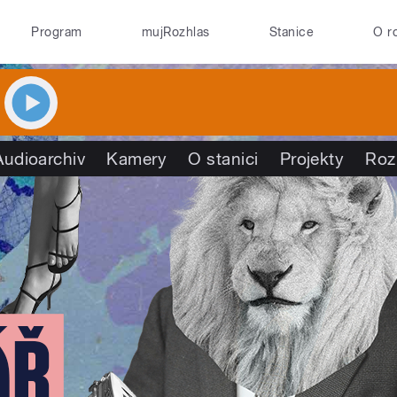
Program
mujRozhlas
Stanice
O r
Audioarchiv
Kamery
O stanici
Projekty
Roz