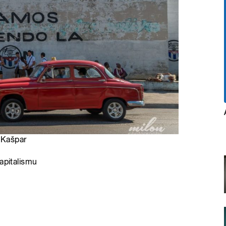
ň Kašpar
apitalismu