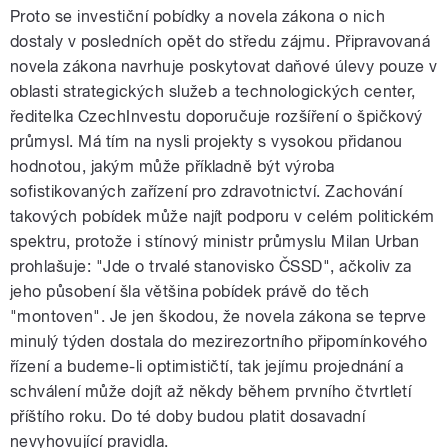
Proto se investiční pobídky a novela zákona o nich
dostaly v posledních opět do středu zájmu. Připravovaná
novela zákona navrhuje poskytovat daňové úlevy pouze v
oblasti strategických služeb a technologických center,
ředitelka CzechInvestu doporučuje rozšíření o špičkový
průmysl. Má tím na nysli projekty s vysokou přidanou
hodnotou, jakým může příkladně být výroba
sofistikovaných zařízení pro zdravotnictví. Zachování
takových pobídek může najít podporu v celém politickém
spektru, protože i stínový ministr průmyslu Milan Urban
prohlašuje: "Jde o trvalé stanovisko ČSSD", ačkoliv za
jeho působení šla většina pobídek právě do těch
"montoven". Je jen škodou, že novela zákona se teprve
minulý týden dostala do mezirezortního připomínkového
řízení a budeme-li optimističtí, tak jejímu projednání a
schválení může dojít až někdy během prvního čtvrtletí
příštího roku. Do té doby budou platit dosavadní
nevyhovující pravidla.