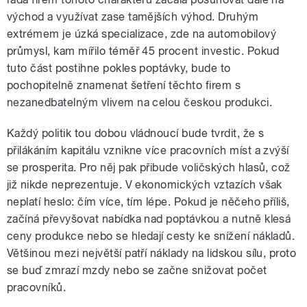
východ a využívat zase tamějších výhod. Druhým
extrémem je úzká specializace, zde na automobilový
průmysl, kam mířilo téměř 45 procent investic. Pokud
tuto část postihne pokles poptávky, bude to
pochopitelně znamenat šetření těchto firem s
nezanedbatelným vlivem na celou českou produkci.
Každý politik tou dobou vládnoucí bude tvrdit, že s
přilákáním kapitálu vznikne více pracovních míst a zvýší
se prosperita. Pro něj pak přibude voličských hlasů, což
již nikde neprezentuje. V ekonomických vztazích však
neplatí heslo: čím více, tím lépe. Pokud je něčeho příliš,
začíná převyšovat nabídka nad poptávkou a nutně klesá
ceny produkce nebo se hledají cesty ke snížení nákladů.
Většinou mezi největší patří náklady na lidskou sílu, proto
se buď zmrazí mzdy nebo se začne snižovat počet
pracovníků.