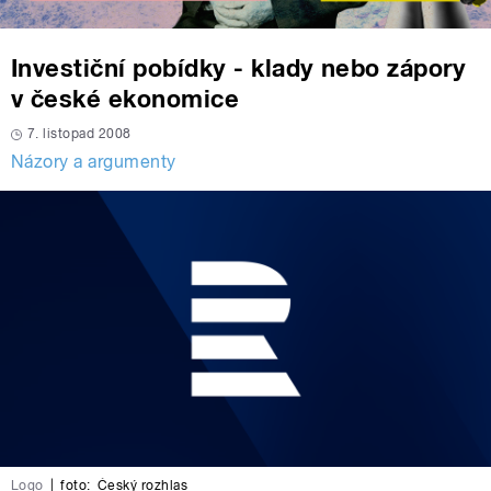
Investiční pobídky - klady nebo zápory
v české ekonomice
7. listopad 2008
Názory a argumenty
Logo
|
foto:
Český rozhlas