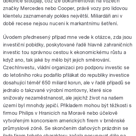
dokonce stoupají, což lze dokumentovat na vozech
značky Mercedes nebo Cooper, právě vozy pro lidovou
klientelu zaznamenaly pokles největší. Miliardáři ani v
době recese nejsou nuceni k markantnímu šetření.
Úvodem přednesený případ mne vede k otázce, zda jsou
pause
investiční pobídky, poskytované řadě hlavně zahraničních
investic tou správnou cestou k ekonomickému růstu a
když ano, tak jaké by mělo být jejich směrování.
CzechInvestu, vládní organizaci pro podporu investic se
do letošního roku podařilo přilákat do republiky investice
dosahující téměř 650 miliard korun, ale v řadě případů se
jednalo o takzvané výrobní montovny, které sice
snižovaly nezaměstnanost, ale jejichž život na našem
území byl mnohdy jepičí. Příkladem mohou být těžkosti s
firmou Philips v Hranicích na Moravě nebo účelově
vytvořeným koncorsiem amerických firem v brněnské
průmyslové zóně. Se skončením daňových prázdnin se
řada firem tohoto charakteru začala posunovat dále na