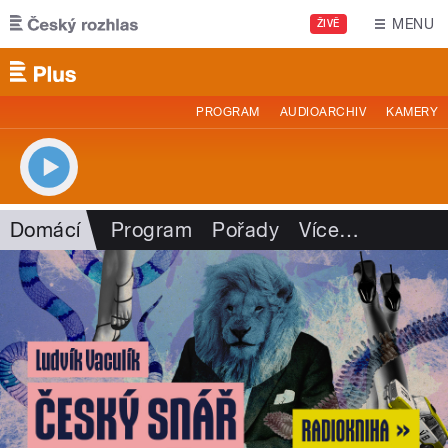
Přejít k hlavnímu obsahu
MENU
ŽIVĚ
PROGRAM
AUDIOARCHIV
KAMERY
Domácí
Program
Pořady
Více
…