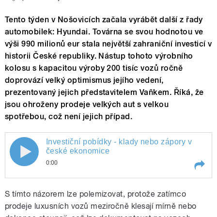
Tento týden v Nošovicích začala vyrábět další z řady
automobilek: Hyundai. Továrna se svou hodnotou ve
výši 990 milionů eur stala největší zahraniční investicí v
historii České republiky. Nástup tohoto výrobního
kolosu s kapacitou výroby 200 tisíc vozů ročně
doprovází velký optimismus jejího vedení,
prezentovaný jejich představitelem Vaňkem. Říká, že
jsou ohroženy prodeje velkých aut s velkou
spotřebou, což není jejich případ.
Investiční pobídky - klady nebo zápory v
české ekonomice
0:00
Play /
Investiční pobídky - klady nebo zápory v české ekonomice
S tímto názorem lze polemizovat, protože zatímco
prodeje luxusních vozů meziročně klesají mírně nebo