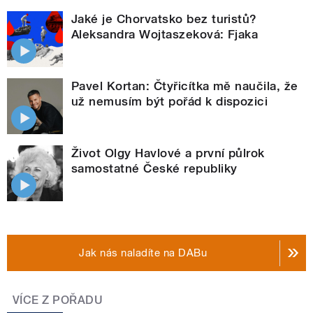
Jaké je Chorvatsko bez turistů?
Aleksandra Wojtaszeková: Fjaka
Pavel Kortan: Čtyřicítka mě naučila, že
už nemusím být pořád k dispozici
Život Olgy Havlové a první půlrok
samostatné České republiky
Jak nás naladíte na DABu
VÍCE Z POŘADU