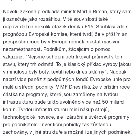
Novelu zákona předkládá ministr Martin Říman, který sám
ji označuje jako rozsáhlou. V té souvislosti také
odpověděl na několik otázek deníku E15. Souhlasí zde s
prognózou Evropské komise, která tvrdí, že v příštím ani
přespříštím roce by v Evropě neměla nastat masivní
nezaměstnanost. Podnikům, žádajícím o pomoc
vzkazuje: "Nejsme schopni petrifikovat průmysl v tom
stavu, který trh odmítá. To je klasický příklad výroby jakou
v minulosti byly boty, textil nebo dnes sklárny". Naopak
nabízí více peněz z podpůrných fondů Evropské unie pro
malé a střední podniky. V MF Dnes říká, že v příštím roce
částka na programy, které jsou zaměřeny na tvrdou
infrastrukturu bude takto uvolněno více než 50 miliard
korun. Tvrdou infrastrukturou míní nákup strojů,
technologické inovace, ale i záruční a úvěrové programy
pro podnikatele. Investiční pobídky tak zůstanou
zachovány, v jiné struktuře a možná i za jiných podmínek.