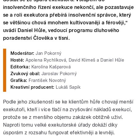
insolvenčního řízení exekuce nekončí, ale pozastavuje
se a roli exekutora přebírá insolvenční správce, který
se většinou chová mnohem kultivovaněji a férověji,“
uvádí Daniel Hůle, vedoucí programu dluhového
poradenství Člověka v tísni.
Moderátor:
Jan Pokorný
Hosté:
Apolena Rychlíková, David Klimeš a Daniel Hůle
Editorka:
Karolína Kašparová
Zvukový obal:
Jaroslav Pokorný
Grafika:
František Novotný
Kreativní producent:
Lukáš Sapík
Podle jeho zkušenosti se ke klientům hůře chovají menší
exekutoři, kteří i více tlačí na zvyšování nákladů exekucí,
protože se z menšího objemu zakázek obtížně uživí.
Naproti tomu velké exekutorské úřady dokáží díky
úsporám z rozsahu fungovat efektivněji a levněji.