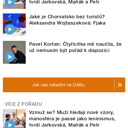
tvrdí Jarkovská, Maňák a Petr
Jaké je Chorvatsko bez turistů?
Aleksandra Wojtaszeková: Fjaka
Pavel Kortan: Čtyřicítka mě naučila, že
už nemusím být pořád k dispozici
Jak nás naladíte na DABu
VÍCE Z POŘADU
Vzmuž se? Muži hledají nové vzory,
manosféra je passé jako leninismus,
tvrdí Jarkovská, Maňák a Petr