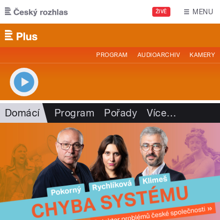
Přejít k hlavnímu obsahu
MENU
ŽIVĚ
PROGRAM
AUDIOARCHIV
KAMERY
Domácí
Program
Pořady
Více
…