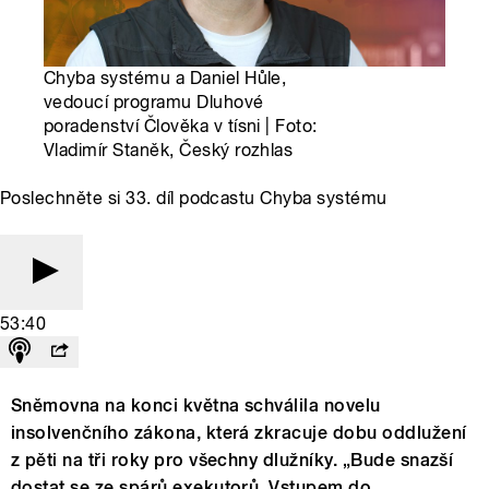
Chyba systému a Daniel Hůle,
vedoucí programu Dluhové
poradenství Člověka v tísni | Foto:
Vladimír Staněk, Český rozhlas
Poslechněte si 33. díl podcastu Chyba systému
53:40
Sněmovna na konci května schválila novelu
insolvenčního zákona, která zkracuje dobu oddlužení
z pěti na tři roky pro všechny dlužníky. „Bude snazší
dostat se ze spárů exekutorů. Vstupem do