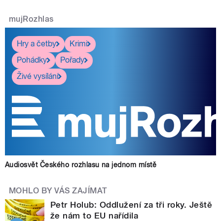
mujRozhlas
Hry a četby
Krimi
Pohádky
Pořady
Živé vysílání
Audiosvět Českého rozhlasu na jednom místě
MOHLO BY VÁS ZAJÍMAT
Petr Holub: Oddlužení za tři roky. Ještě
že nám to EU nařídila