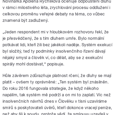
Novinářka Apolena Rychlíková oceňuje odpouštění dluhů
v rámci milostivého léta, zrychlování procesu oddlužení i
celkovou proměnu veřejné debaty na téma, co vůbec
znamená být zadlužený.
„Jeden respondent mi v hloubkovém rozhovoru řekl, že
je přesvědčený, že s tím dluhem umře. Bylo normální
potkávat lidi, kteří žili bez jakékoli naděje. Systém exekucí
byl složitý, teď ty podmínky insolvenčního řízení dávají
nějaký smysl a člověk ví, co dělat, aby se z exekuční
spirály mohl dostávat,“ popisuje.
Hůle závěrem zdůrazňuje platnost rčení, že dluhy se mají
platit – ovšem ty oprávněné: „Ten systém byl znásilněn.
Do roku 2016 fungovala strategie, že když někoho
napálím, tak systém mě podrží a on mi to zaplatí. Víc než
insolvenčních návrhů dnes v Člověku v tísni uzavíráme
smírů s poskytovateli úvěrů, kteří dokonce vracejí peníze,
než aby šli k soudu, protože vědí, že smlouvu uzavřeli v