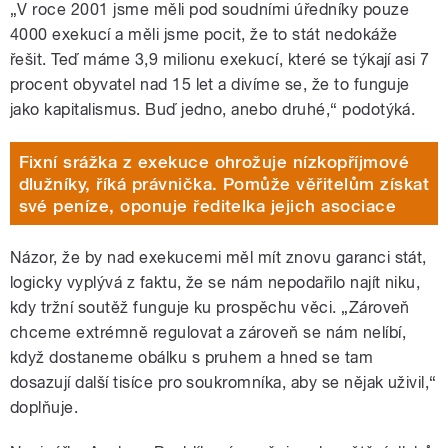
„V roce 2001 jsme měli pod soudními úředníky pouze
4000 exekucí a měli jsme pocit, že to stát nedokáže
řešit. Teď máme 3,9 milionu exekucí, které se týkají asi 7
procent obyvatel nad 15 let a divíme se, že to funguje
jako kapitalismus. Buď jedno, anebo druhé,“ podotýká.
Fixní srážka z exekuce ohrožuje nízkopříjmové
dlužníky, říká právnička. Pomůže věřitelům získat
své peníze, oponuje ředitelka jejich asociace
Názor, že by nad exekucemi měl mít znovu garanci stát,
logicky vyplývá z faktu, že se nám nepodařilo najít niku,
kdy tržní soutěž funguje ku prospěchu věci. „Zároveň
chceme extrémně regulovat a zároveň se nám nelíbí,
když dostaneme obálku s pruhem a hned se tam
dosazují další tisíce pro soukromníka, aby se nějak uživil,“
doplňuje.