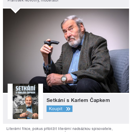
František Novotný, moderátor
Setkání s Karlem Čapkem
Koupit
Literární fikce, pokus přiblížit literární nadsázkou spisovatele,