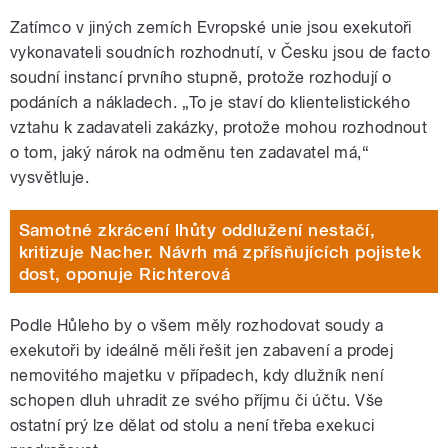
Zatímco v jiných zemích Evropské unie jsou exekutoři
vykonavateli soudních rozhodnutí, v Česku jsou de facto
soudní instancí prvního stupně, protože rozhodují o
podáních a nákladech. „To je staví do klientelistického
vztahu k zadavateli zakázky, protože mohou rozhodnout
o tom, jaký nárok na odměnu ten zadavatel má,“
vysvětluje.
Samotné zkrácení lhůty oddlužení nestačí,
kritizuje Nacher. Návrh má zpřísňujících pojistek
dost, oponuje Richterová
Podle Hůleho by o všem měly rozhodovat soudy a
exekutoři by ideálně měli řešit jen zabavení a prodej
nemovitého majetku v případech, kdy dlužník není
schopen dluh uhradit ze svého příjmu či účtu. Vše
ostatní prý lze dělat od stolu a není třeba exekuci