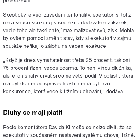
prodražovat.
Skeptický je vůči zavedení teritoriality, exekutoři si totiž
mezi sebou konkurují v soutěži o dodavatele zakázek,
vedle toho ale také chtějí maximalizovat svůj zisk. Mohla
by ovšem pomoci změnit stav, kdy si exekutoři v zájmu
soutěže neříkají o zálohu na vedení exekuce.
„Když je dnes vymahatelnost třeba 25 procent, tak oni
75 procent řízení vedou zdarma. To není vinou dlužníka,
ale jejich snahy urvat si co největší podíl. V oblasti, která
má být doménou spravedlnosti, nemá být tržní
konkurence, která vede k tržnímu chování,“ dodává.
Dluhy se mají platit
Podle komentátora Davida Klimeše se nelze divit, že se
exekutoři v současném nastavení systému chovají tržně.