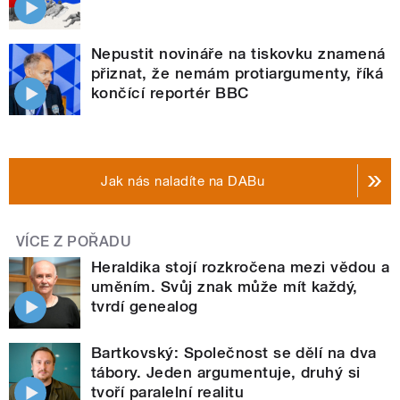
Nepustit novináře na tiskovku znamená
přiznat, že nemám protiargumenty, říká
končící reportér BBC
Jak nás naladíte na DABu
VÍCE Z POŘADU
Heraldika stojí rozkročena mezi vědou a
uměním. Svůj znak může mít každý,
tvrdí genealog
Bartkovský: Společnost se dělí na dva
tábory. Jeden argumentuje, druhý si
tvoří paralelní realitu