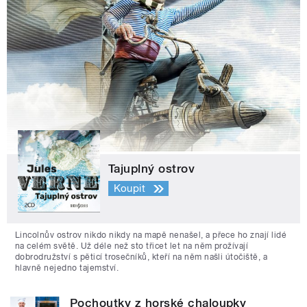
Tajuplný ostrov
Koupit
Lincolnův ostrov nikdo nikdy na mapě nenašel, a přece ho znají lidé
na celém světě. Už déle než sto třicet let na něm prožívají
dobrodružství s pěticí trosečníků, kteří na něm našli útočiště, a
hlavně nejedno tajemství.
Pochoutky z horské chaloupky