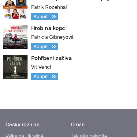
Patrik Rozehnal
Koupit
Hrob na kopci
Patricia Gibneyová
Koupit
Pohřbeni zaživa
Vít Vencl
Koupit
Český rozhlas
O nás
Válka na Ukrajině
Jak nás naladíte