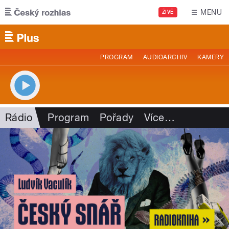
Přejít k hlavnímu obsahu
MENU
ŽIVĚ
PROGRAM
AUDIOARCHIV
KAMERY
Rádio
Program
Pořady
Více
…