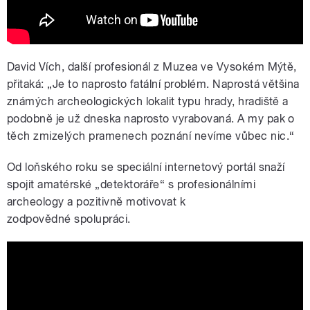
David Vích, další profesionál z Muzea ve Vysokém Mýtě,
přitaká: „Je to naprosto fatální problém. Naprostá většina
známých archeologických lokalit typu hrady, hradiště a
podobně je už dneska naprosto vyrabovaná. A my pak o
těch zmizelých pramenech poznání nevíme vůbec nic.“
Od loňského roku se speciální internetový portál snaží
spojit amatérské „detektoráře“ s profesionálními
archeology a pozitivně motivovat k
zodpovědné spolupráci.
Jakub Těsnohlídek o bezskrupulózních
amatérech