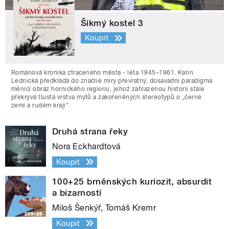
Šikmý kostel 3
Koupit
Románová kronika ztraceného města - léta 1945–1961. Karin
Lednická předkládá do značné míry převratný, dosavadní paradigma
měnící obraz hornického regionu, jehož zahlazenou historii stále
překrývá tlustá vrstva mýtů a zakořeněných stereotypů o „černé
zemi a rudém kraji“.
Druhá strana řeky
Nora Eckhardtová
Koupit
100+25 brněnských kuriozit, absurdit
a bizarností
Miloš Šenkýř, Tomáš Kremr
Koupit