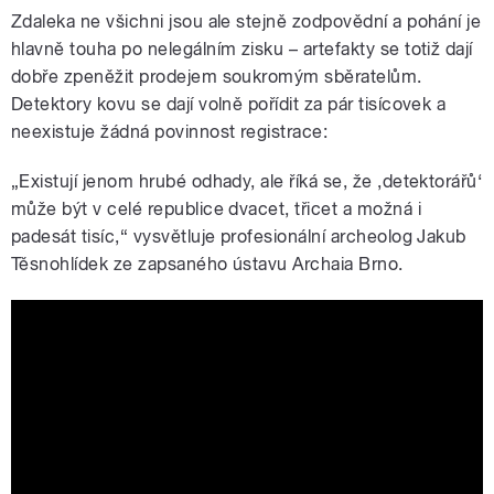
Zdaleka ne všichni jsou ale stejně zodpovědní a pohání je
hlavně touha po nelegálním zisku – artefakty se totiž dají
dobře zpeněžit prodejem soukromým sběratelům.
Detektory kovu se dají volně pořídit za pár tisícovek a
neexistuje žádná povinnost registrace:
„Existují jenom hrubé odhady, ale říká se, že ,detektorářů‘
může být v celé republice dvacet, třicet a možná i
padesát tisíc,“ vysvětluje profesionální archeolog Jakub
Těsnohlídek ze zapsaného ústavu Archaia Brno.
Miniportrét Jiřího Spurného