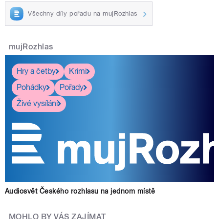
Všechny díly pořadu na mujRozhlas
mujRozhlas
Hry a četby
Krimi
Pohádky
Pořady
Živé vysílání
Audiosvět Českého rozhlasu na jednom místě
MOHLO BY VÁS ZAJÍMAT