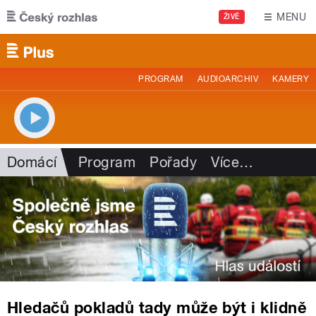
Přejít k hlavnímu obsahu
MENU
ŽIVĚ
PROGRAM
AUDIOARCHIV
KAMERY
Domácí
Program
Pořady
Více
…
Hledačů pokladů tady může být i klidně