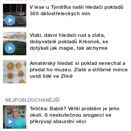
V lese u Týnišťka našli hledači pokladů
300 dělostřeleckých min
Vlaši, dávní hledači rud a zlata,
dobyvatelé pokladů Krkonoš, se
dotýkali jak magie, tak alchymie
Amatérský hledač si poklad nenechal a
předal ho muzeu. Zlaté a stříbrné mince
uvidí lidé ve Zlíně
NEJPOSLOUCHANĚJŠÍ
Telička: Babiš? Větší problém je jeho
okolí. S neskutečnou arogancí se
přikrývají absurdní věci