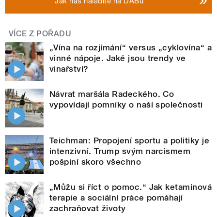
Jak nás naladíte na DABu
VÍCE Z POŘADU
„Vína na rozjímání“ versus „cyklovína“ a
vinné nápoje. Jaké jsou trendy ve
vinařství?
Návrat maršála Radeckého. Co
vypovídají pomníky o naší společnosti
Teichman: Propojení sportu a politiky je
intenzivní. Trump svým narcismem
pošpiní skoro všechno
„Můžu si říct o pomoc.“ Jak ketaminová
terapie a sociální práce pomáhají
zachraňovat životy