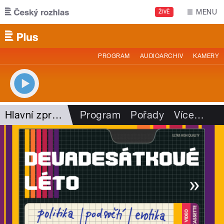
Přejít k hlavnímu obsahu
MENU
ŽIVĚ
PROGRAM
AUDIOARCHIV
KAMERY
Hlavní zprávy - rozhovory
Program
Pořady
Více
…