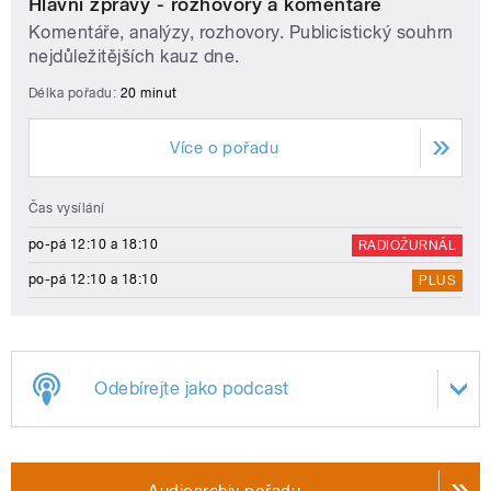
Hlavní zprávy - rozhovory a komentáře
Komentáře, analýzy, rozhovory. Publicistický souhrn
nejdůležitějších kauz dne.
Délka pořadu:
20 minut
Více o pořadu
Čas vysílání
po-pá 12:10 a 18:10
RADIOŽURNÁL
po-pá 12:10 a 18:10
PLUS
Odebírejte jako podcast
Audioarchiv pořadu