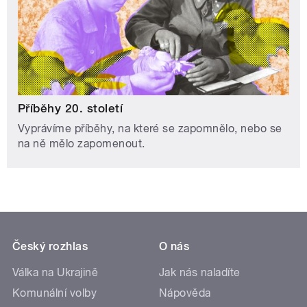
Příběhy 20. století
Vyprávíme příběhy, na které se zapomnělo, nebo se
na ně mělo zapomenout.
Český rozhlas
O nás
Válka na Ukrajině
Jak nás naladíte
Komunální volby
Nápověda