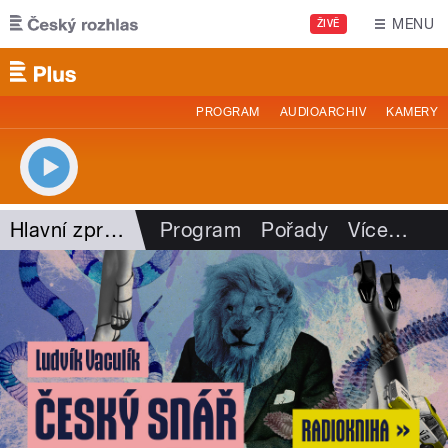
Přejít k hlavnímu obsahu
MENU
ŽIVĚ
PROGRAM
AUDIOARCHIV
KAMERY
Hlavní zprávy - rozhovory
Program
Pořady
Více
…