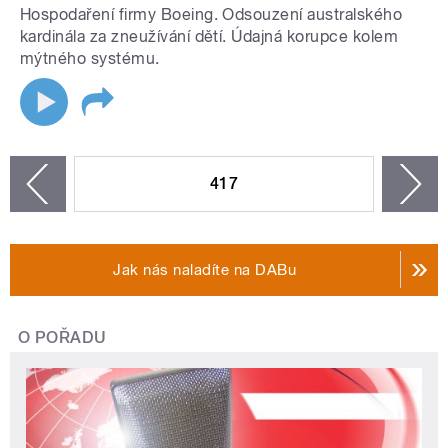
Hospodaření firmy Boeing. Odsouzení australského
kardinála za zneužívání dětí. Údajná korupce kolem
mýtného systému.
STRÁNKY
417
n
zí
Jak nás naladíte na DABu
O POŘADU