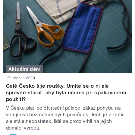
Aktuální dění
17. březen 2020
Celé Česko šije roušky. Umíte se o ni ale
správně starat, aby byla účinná při opakovaném
použití?
V Česku platí od čtvrteční půlnoci zákaz pohybu na
veřejnosti bez ochranných pomůcek. Těch je v zemi
ale stále nedostatek, lidé se proto vrhli na jejich
domácí výrobu.