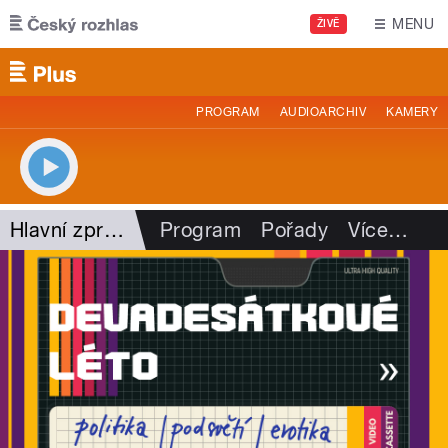
Přejít k hlavnímu obsahu
MENU
ŽIVĚ
PROGRAM
AUDIOARCHIV
KAMERY
Hlavní zprávy - rozhovory
Program
Pořady
Více
…