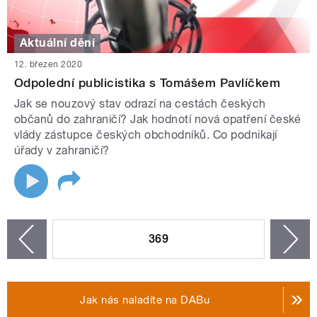
Aktuální dění
12. březen 2020
Odpolední publicistika s Tomášem Pavlíčkem
Jak se nouzový stav odrazí na cestách českých
občanů do zahraničí? Jak hodnotí nová opatření české
vlády zástupce českých obchodníků. Co podnikají
úřady v zahraničí?
STRÁNKY
369
n
zí
Jak nás naladíte na DABu