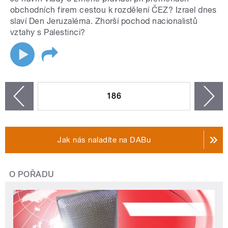
obchodních firem cestou k rozdělení ČEZ? Izrael dnes
slaví Den Jeruzaléma. Zhorší pochod nacionalistů
vztahy s Palestinci?
STRÁNKY
186
n
zí
Jak nás naladíte na DABu
O POŘADU