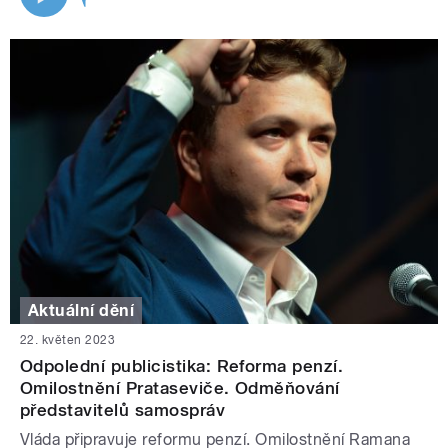
Aktuální dění
22. květen 2023
Odpolední publicistika: Reforma penzí.
Omilostnění Prataseviče. Odměňování
představitelů samospráv
Vláda připravuje reformu penzí. Omilostnění Ramana