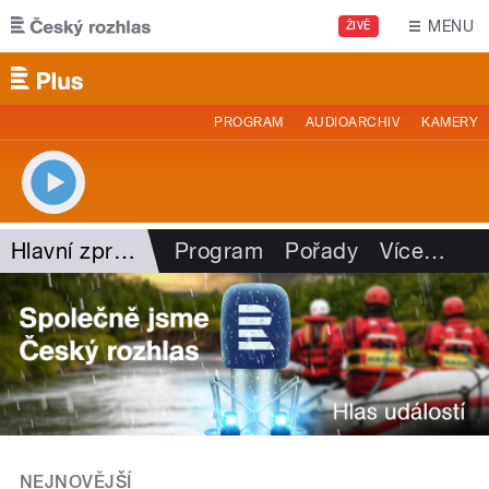
Přejít k hlavnímu obsahu
MENU
ŽIVĚ
PROGRAM
AUDIOARCHIV
KAMERY
Hlavní zprávy - rozhovory
Program
Pořady
Více
…
NEJNOVĚJŠÍ