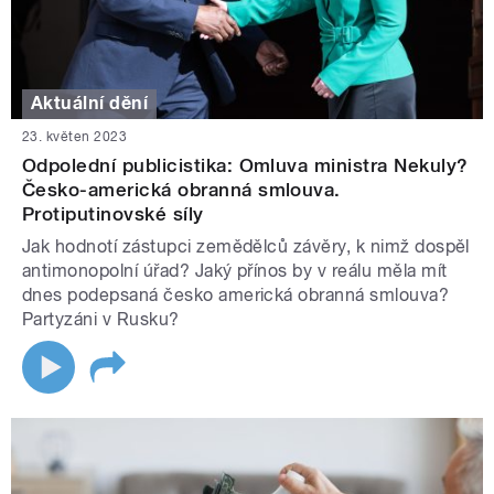
Aktuální dění
23. květen 2023
Odpolední publicistika: Omluva ministra Nekuly?
Česko-americká obranná smlouva.
Protiputinovské síly
Jak hodnotí zástupci zemědělců závěry, k nimž dospěl
antimonopolní úřad? Jaký přínos by v reálu měla mít
dnes podepsaná česko americká obranná smlouva?
Partyzáni v Rusku?