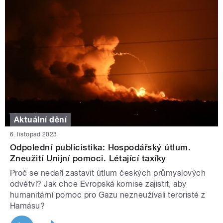
Aktuální dění
6. listopad 2023
Odpolední publicistika: Hospodářský útlum.
Zneužití Unijní pomoci. Létající taxíky
Proč se nedaří zastavit útlum českých průmyslových
odvětví? Jak chce Evropská komise zajistit, aby
humanitární pomoc pro Gazu nezneužívali teroristé z
Hamásu?