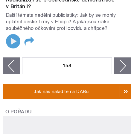
v Británii?
Další témata nedělní publicistiky: Jak by se mohly
uplatnit české firmy v Etiopii? A jaká jsou rizika
souběžného očkování proti covidu a chřipce?
STRÁNKY
158
n
zí
Jak nás naladíte na DABu
O POŘADU