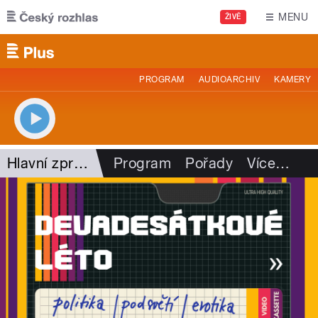
Přejít k hlavnímu obsahu
MENU
ŽIVĚ
PROGRAM
AUDIOARCHIV
KAMERY
Hlavní zprávy - rozhovory
Program
Pořady
Více
…