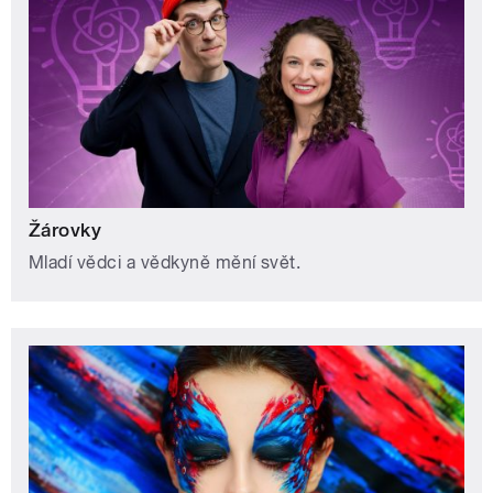
Žárovky
Mladí vědci a vědkyně mění svět.