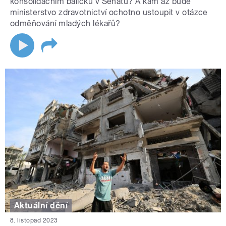
konsolidačním balíčku v Senátu? A kam až bude
ministerstvo zdravotnictví ochotno ustoupit v otázce
odměňování mladých lékařů?
Aktuální dění
8. listopad 2023