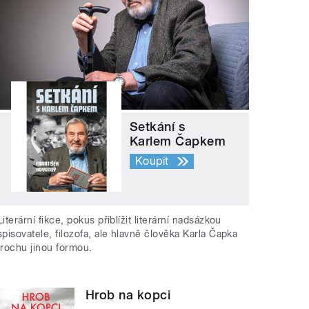
Setkání s
Karlem Čapkem
Koupit
Literární fikce, pokus přiblížit literární nadsázkou
spisovatele, filozofa, ale hlavně člověka Karla Čapka
trochu jinou formou.
Hrob na kopci