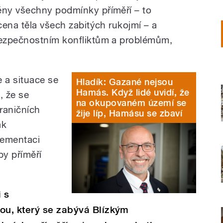
ny všechny podmínky příměří – to
cena těla všech zabitých rukojmí – a
ezpečnostním konfliktům a problémům,
e a situace se
Hladík: Gazané nejsou
Hamás. Když lidé uvidí, že
, že se
na okupovaném území se
hraničních
žije líp, Hamásu se zbaví
ak
lementaci
by příměří
 s
u, který se zabývá Blízkým