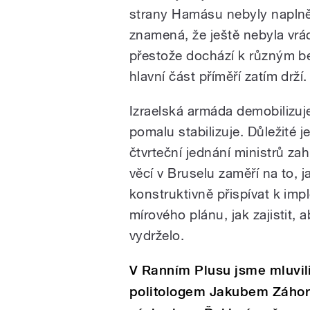
strany Hamásu nebyly naplně
znamená, že ještě nebyla vrá
přestože dochází k různým b
hlavní část příměří zatím drží.
Izraelská armáda demobilizuj
pomalu stabilizuje. Důležité je
čtvrteční jednání ministrů za
věcí v Bruselu zaměří na to, j
konstruktivně přispívat k imp
mírového plánu, jak zajistit, a
vydrželo.
V Ranním Plusu jsme mluvili
politologem Jakubem Záhoro