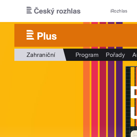
Přejít k hlavnímu obsahu
iRozhlas
Zahraniční
Program
Pořady
A