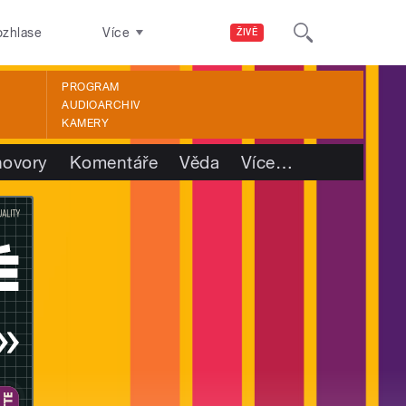
ozhlase
Více
ŽIVĚ
PROGRAM
AUDIOARCHIV
KAMERY
ovory
Komentáře
Věda
Více
…