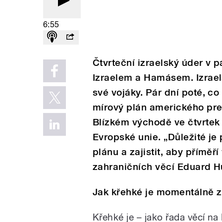
6:55
Čtvrteční izraelský úder v 
Izraelem a Hamásem. Izrae
své vojáky. Pár dní poté, 
mírový plán amerického pre
Blízkém východě ve čtvrtek 
Evropské unie. „Důležité je
plánu a zajistit, aby příměř
zahraničních věcí Eduard H
Jak křehké je momentálně z
Křehké je – jako řada věcí na