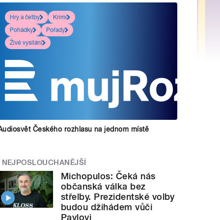
Hry a četby
Krimi
Pohádky
Pořady
Živé vysílání
Audiosvět Českého rozhlasu na jednom místě
NEJPOSLOUCHANĚJŠÍ
Michopulos: Čeká nás
občanská válka bez
střelby. Prezidentské volby
budou džihádem vůči
Pavlovi