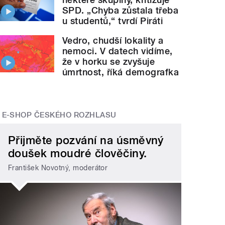
SPD. „Chyba zůstala třeba
u studentů,“ tvrdí Piráti
Vedro, chudší lokality a
nemoci. V datech vidíme,
že v horku se zvyšuje
úmrtnost, říká demografka
E-SHOP ČESKÉHO ROZHLASU
Přijměte pozvání na úsměvný
doušek moudré člověčiny.
František Novotný, moderátor