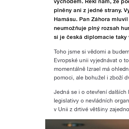
východem. Řekl nám, že po
plněny ani z jedné strany. V
Hamásu. Pan Záhora mluvil t
neumožňuje plný rozsah hu
si je česká diplomacie tak
Toho jsme si vědomi a budeme
Evropské unii vyjednávat o to
momentálně Izrael má ohledn
pomoci, ale bohužel i zboží dv
Jedná se i o otevření dalšíc
legislativy o nevládních org
v Unii z drtivé většiny zajedno