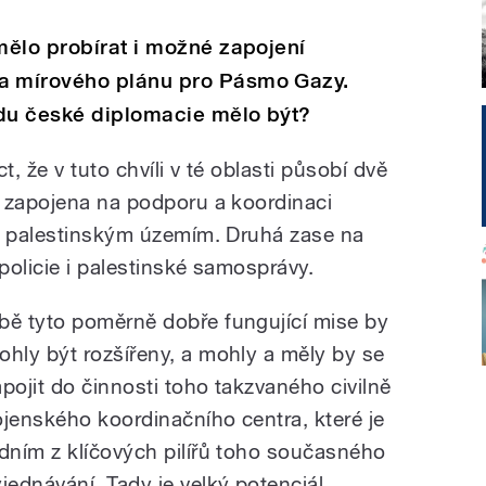
mělo probírat i možné zapojení
 mírového plánu pro Pásmo Gazy.
edu české diplomacie mělo být?
t, že v tuto chvíli v té oblasti působí dvě
 zapojena na podporu a koordinaci
 a palestinským územím. Druhá zase na
policie i palestinské samosprávy.
bě tyto poměrně dobře fungující mise by
ohly být rozšířeny, a mohly a měly by se
apojit do činnosti toho takzvaného civilně
ojenského koordinačního centra, které je
edním z klíčových pilířů toho současného
yjednávání. Tady je velký potenciál