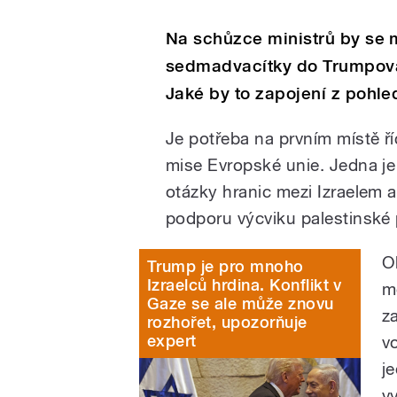
Na schůzce ministrů by se 
sedmadvacítky do Trumpova
Jaké by to zapojení z pohl
Je potřeba na prvním místě říc
mise Evropské unie. Jedna je
otázky hranic mezi Izraelem
podporu výcviku palestinské 
O
Trump je pro mnoho
Izraelců hrdina. Konflikt v
m
Gaze se ale může znovu
z
rozhořet, upozorňuje
expert
v
j
v