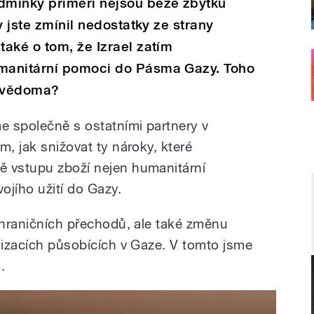
dmínky příměří nejsou beze zbytku
y jste zmínil nedostatky ze strany
aké o tom, že Izrael zatím
manitární pomoci do Pásma Gazy. Toho
y vědoma?
 společně s ostatními partnery v
m, jak snižovat ty nároky, které
ě vstupu zboží nejen humanitární
ojího užití do Gazy.
h hraničních přechodů, ale také změnu
anizacích působících v Gaze. V tomto jsme
.