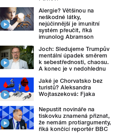
Alergie? Většinou na
neškodné látky,
nejúčinnější je imunitní
systém přeučit, říká
imunolog Abramson
Joch: Sledujeme Trumpův
mentální úpadek směrem
k sebestřednosti, chaosu.
A konec je v nedohlednu
Jaké je Chorvatsko bez
turistů? Aleksandra
Wojtaszeková: Fjaka
Nepustit novináře na
tiskovku znamená přiznat,
že nemám protiargumenty,
říká končící reportér BBC