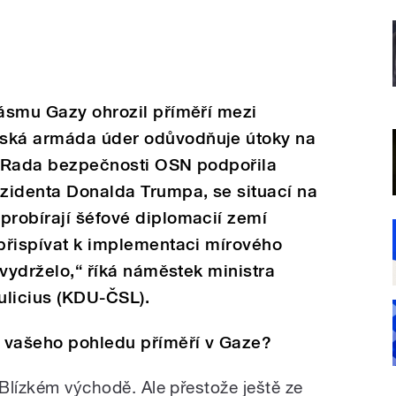
pásmu Gazy ohrozil příměří mezi
lská armáda úder odůvodňuje útoky na
co Rada bezpečnosti OSN podpořila
zidenta Donalda Trumpa, se situací na
probírají šéfové diplomacií zemí
 přispívat k implementaci mírového
í vydrželo,“ říká náměstek ministra
ulicius (KDU-ČSL).
 vašeho pohledu příměří v Gaze?
 Blízkém východě. Ale přestože ještě ze