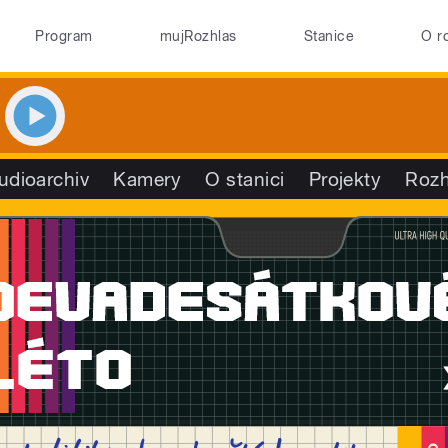
Program
mujRozhlas
Stanice
O r
udioarchiv
Kamery
O stanici
Projekty
Rozh