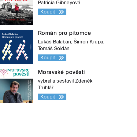
Patricia Gibneyová
Koupit
Román pro pitomce
Lukáš Balabán, Šimon Krupa,
Tomáš Soldán
Koupit
Moravské pověsti
vybral a sestavil Zdeněk
Truhlář
Koupit