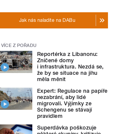
Jak nás naladíte na DABu
VÍCE Z POŘADU
Reportérka z Libanonu:
Zničené domy
i infrastruktura. Nezdá se,
že by se situace na jihu
měla měnit
Expert: Regulace na papíře
nezabrání, aby lidé
migrovali. Výjimky ze
Schengenu se stávají
pravidlem
Superdávka poškozuje
některé skupiny, kritizuje