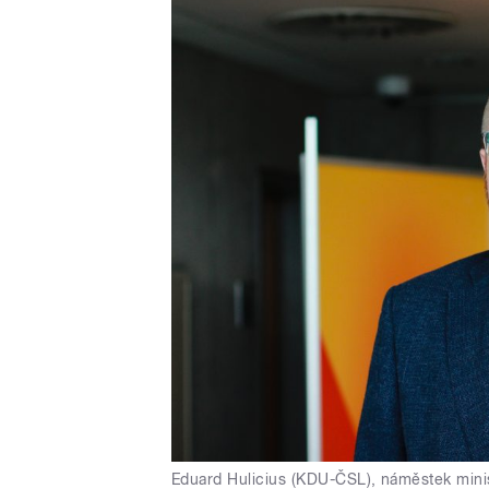
Eduard Hulicius (KDU-ČSL), náměstek minis