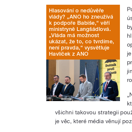
P
Hlasování o nedůvěře
vlády? „ANO ho zneužívá
ú
k podpoře Babiše,“ věří
b
ministryně Langšádlová.
„Vláda má možnost
h
ukázat, že to, co tvrdíme,
o
není pravda,“ vysvětluje
j
Havlíček z ANO
p
ji
r
„
k
všichni takovou strategii použ
je věc, které média věnují p