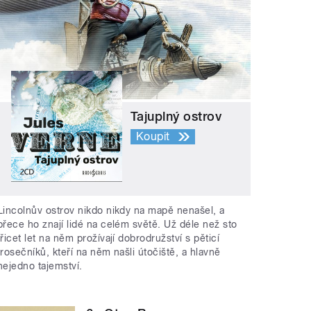
Tajuplný ostrov
Koupit
Lincolnův ostrov nikdo nikdy na mapě nenašel, a
přece ho znají lidé na celém světě. Už déle než sto
třicet let na něm prožívají dobrodružství s pěticí
trosečníků, kteří na něm našli útočiště, a hlavně
nejedno tajemství.