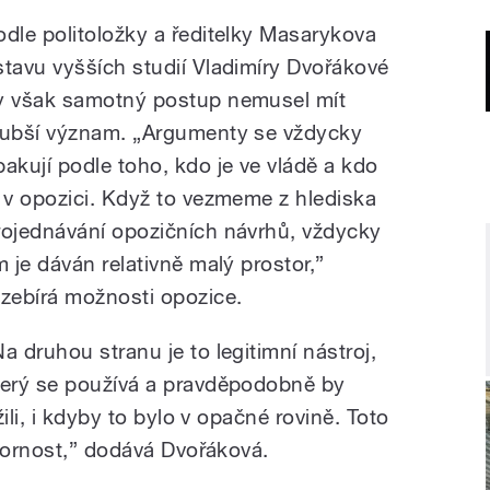
odle politoložky a ředitelky Masarykova
stavu vyšších studií Vladimíry Dvořákové
y však samotný postup nemusel mít
lubší význam. „Argumenty se vždycky
pakují podle toho, kdo je ve vládě a kdo
e v opozici. Když to vezmeme z hlediska
rojednávání opozičních návrhů, vždycky
m je dáván relativně malý prostor,”
ozebírá možnosti opozice.
Na druhou stranu je to legitimní nástroj,
terý se používá a pravděpodobně by
ili, i kdyby to bylo v opačné rovině. Toto
ozornost,” dodává Dvořáková.