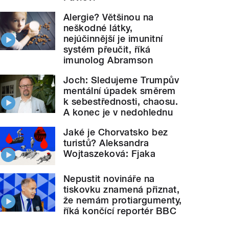
Alergie? Většinou na
neškodné látky,
nejúčinnější je imunitní
systém přeučit, říká
imunolog Abramson
Joch: Sledujeme Trumpův
mentální úpadek směrem
k sebestřednosti, chaosu.
A konec je v nedohlednu
Jaké je Chorvatsko bez
turistů? Aleksandra
Wojtaszeková: Fjaka
Nepustit novináře na
tiskovku znamená přiznat,
že nemám protiargumenty,
říká končící reportér BBC