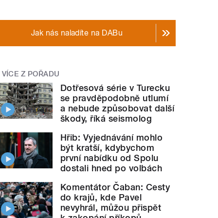
Jak nás naladíte na DABu
VÍCE Z POŘADU
Dotřesová série v Turecku
se pravděpodobně utlumí
a nebude způsobovat další
škody, říká seismolog
Hřib: Vyjednávání mohlo
být kratší, kdybychom
první nabídku od Spolu
dostali hned po volbách
Komentátor Čaban: Cesty
do krajů, kde Pavel
nevyhrál, můžou přispět
k zakopání příkopů