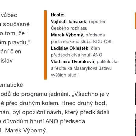
o vůbec
Hosté:
Vojtěch Tomášek
, reportér
ka současné
Českého rozhlasu
o tom, že i
Marek Výborný
, předseda
ám pravdu,”
poslaneckého klubu KDU-ČSL
Ladislav Okleštěk
, člen
ání člen
předsednictva hnutí ANO
islav
Vladimíra Dvořáková
, politoložka
a ředitelka Masarykova ústavu
vyšších studií
ematické
bodů do programu jednání. „Všechno je v
ně před druhým kolem. Hned druhý bod,
nán, byl opoziční návrh, který předkládali
je důvodům hnutí ANO předseda
L Marek Výborný.