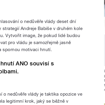
 hlasování o nedůvěře vlády deset dní
 strategií Andreje Babiše v druhém kole
dou. Vytvořit image, že pokud lidé budou
ovat pro vládu je samozřejmě jasně
a spornou motivaci hnutí.
a hnutí ANO souvisí s
olbami.
ní o nedůvěře vlády je taktika opozice ve
la legitimní krok, jaký se běžně v