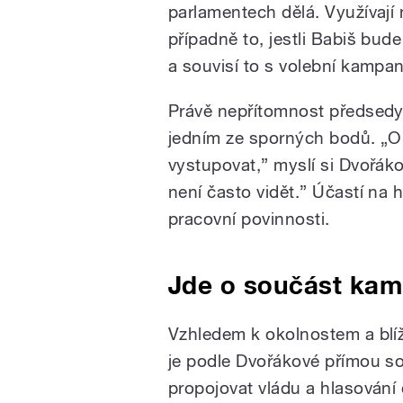
parlamentech dělá. Využívají n
případně to, jestli Babiš bud
a souvisí to s volební kampan
Právě nepřítomnost předsedy h
jedním ze sporných bodů. „O
vystupovat,” myslí si Dvořáko
není často vidět.” Účastí na h
pracovní povinnosti.
Jde o součást ka
Vzhledem k okolnostem a blíž
je podle Dvořákové přímou so
propojovat vládu a hlasování