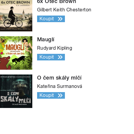
6x Otec Brown
Gilbert Keith Chesterton
Koupit
Mauglí
Rudyard Kipling
Koupit
O čem skály mlčí
Kateřina Surmanová
Koupit