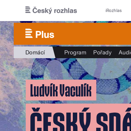
Přejít k hlavnímu obsahu
iRozhlas
Domácí
Program
Pořady
Audi