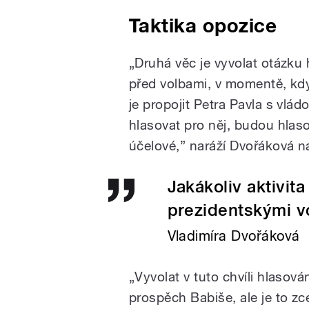
Taktika opozice
„Druhá věc je vyvolat otázku
před volbami, v momentě, kdy
je propojit Petra Pavla s vlá
hlasovat pro něj, budou hlas
účelové,” naráží Dvořáková n
Jakákoliv aktivit
prezidentskými v
Vladimíra Dvořáková
„Vyvolat v tuto chvíli hlasová
prospěch Babiše, ale je to zce