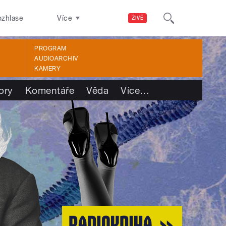
ozhlase
Více
ŽIVĚ
PROGRAM
AUDIOARCHIV
KAMERY
ory
Komentáře
Věda
Více
…