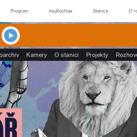
Program
mujRozhlas
Stanice
O r
oarchiv
Kamery
O stanici
Projekty
Rozhov