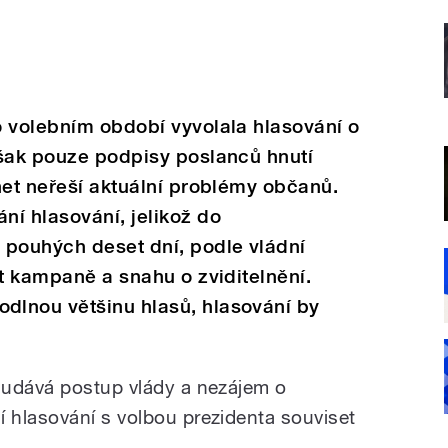
o volebním období vyvolala hlasování o
však pouze podpisy poslanců hnutí
net neřeší aktuální problémy občanů.
í hlasování, jelikož do
 pouhých deset dní, podle vládní
st kampaně a snahu o zviditelnění.
lnou většinu hlasů, hlasování by
 udává postup vlády a nezájem o
 hlasování s volbou prezidenta souviset