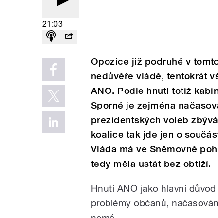
21:03
Opozice již podruhé v tomt
nedůvěře vládě, tentokrát 
ANO. Podle hnutí totiž kabi
Sporné je zejména načasován
prezidentských voleb zbývá
koalice tak jde jen o součá
Vláda má ve Sněmovně pohod
tedy měla ustát bez obtíží.
Hnutí ANO jako hlavní důvod
problémy občanů, načasování
nemá.