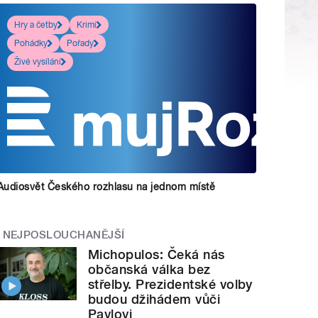
Hry a četby
Krimi
Pohádky
Pořady
Živé vysílání
Audiosvět Českého rozhlasu na jednom místě
NEJPOSLOUCHANĚJŠÍ
Michopulos: Čeká nás
občanská válka bez
střelby. Prezidentské volby
budou džihádem vůči
Pavlovi