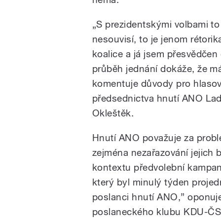
„S prezidentskými volbami t
nesouvisí, to je jenom rétori
koalice a já jsem přesvědčen 
průběh jednání dokáže, že m
komentuje důvody pro hlasov
předsednictva hnutí ANO Lad
Okleštěk.
Hnutí ANO považuje za probl
zejména nezařazování jejich 
kontextu předvolební kampa
který byl minulý týden projed
poslanci hnutí ANO,” oponu
poslaneckého klubu KDU-ČS