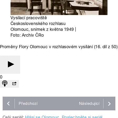
Vysílací pracoviště
Československého rozhlasu
Olomouc, snímek z května 1949 |
Foto: Archiv ČRo
Proměny Flory Olomouc v rozhlasovém vysílání (16. díl z 50)
0
Předchozí
Následující
Celý seriál:
Hlásí se Olomouc. Poslechněte si seriál