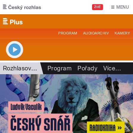
Přejít k hlavnímu obsahu
MENU
ŽIVĚ
PROGRAM
AUDIOARCHIV
KAMERY
Rozhlasová historie
Program
Pořady
Více
…