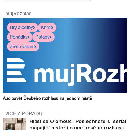
mujRozhlas
Hry a četby
Krimi
Pohádky
Pořady
Živé vysílání
Audiosvět Českého rozhlasu na jednom místě
VÍCE Z POŘADU
Hlásí se Olomouc. Poslechněte si seriál
mapující historii olomouckého rozhlasu