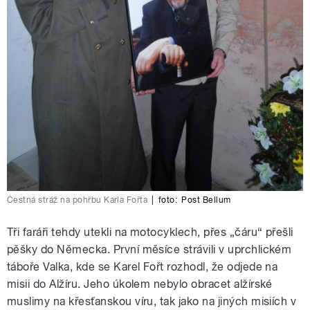
Čestná stráž na pohřbu Karla Fořta
|
foto:
Post Bellum
Tři faráři tehdy utekli na motocyklech, přes „čáru“ přešli
pěšky do Německa. První měsíce strávili v uprchlickém
táboře Valka, kde se Karel Fořt rozhodl, že odjede na
misii do Alžíru. Jeho úkolem nebylo obracet alžírské
muslimy na křesťanskou víru, tak jako na jiných misiích v