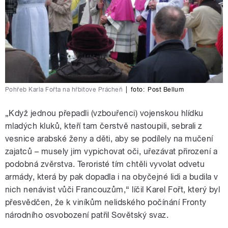
Pohřeb Karla Fořta na hřbitove Prácheň
|
foto:
Post Bellum
„Když jednou přepadli (vzbouřenci) vojenskou hlídku
mladých kluků, kteří tam čerstvě nastoupili, sebrali z
vesnice arabské ženy a děti, aby se podílely na mučení
zajatců – musely jim vypichovat oči, uřezávat přirození a
podobná zvěrstva. Teroristé tím chtěli vyvolat odvetu
armády, která by pak dopadla i na obyčejné lidi a budila v
nich nenávist vůči Francouzům,“ líčil Karel Fořt, který byl
přesvědčen, že k viníkům nelidského počínání Fronty
národního osvobození patřil Sovětský svaz.