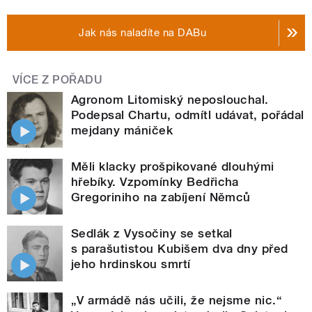
Jak nás naladíte na DABu
VÍCE Z POŘADU
Agronom Litomiský neposlouchal.
Podepsal Chartu, odmítl udávat, pořádal
mejdany mániček
Měli klacky prošpikované dlouhými
hřebíky. Vzpomínky Bedřicha
Gregoriniho na zabíjení Němců
Sedlák z Vysočiny se setkal
s parašutistou Kubišem dva dny před
jeho hrdinskou smrtí
„V armádě nás učili, že nejsme nic.“