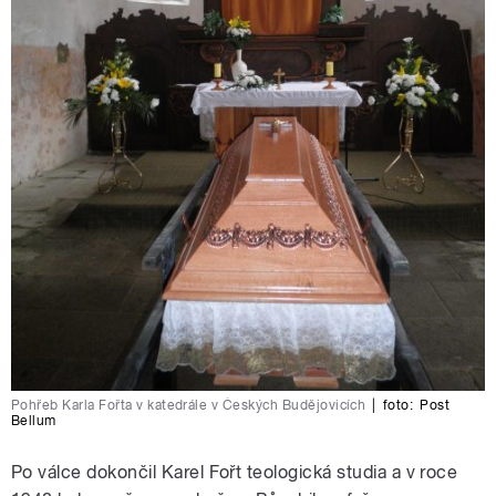
Pohřeb Karla Fořta v katedrále v Českých Budějovicích
|
foto:
Post
Bellum
Po válce dokončil Karel Fořt teologická studia a v roce