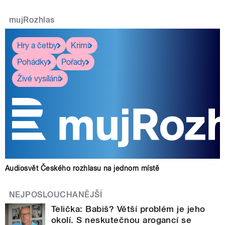
mujRozhlas
Hry a četby
Krimi
Pohádky
Pořady
Živé vysílání
Audiosvět Českého rozhlasu na jednom místě
NEJPOSLOUCHANĚJŠÍ
Telička: Babiš? Větší problém je jeho
okolí. S neskutečnou arogancí se