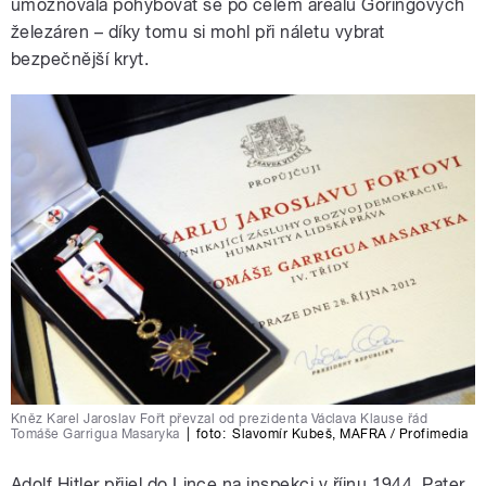
umožňovala pohybovat se po celém areálu Göringových
železáren – díky tomu si mohl při náletu vybrat
bezpečnější kryt.
Kněz Karel Jaroslav Fořt převzal od prezidenta Václava Klause řád
Tomáše Garrigua Masaryka
|
foto:
Slavomír Kubeš
,
MAFRA / Profimedia
Adolf Hitler přijel do Lince na inspekci v říjnu 1944. Pater