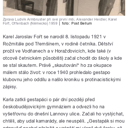
Zprava Ludvík Armbruster při své první mši, Alexander Heidler, Karel
Fořt, Offenbach (Německo) 1959
|
foto:
Post Bellum
Karel Jaroslav Fořt se narodil 8. listopadu 1921 v
Rožmitále pod Třemšínem, v rodině četníka. Dětství
prožil ve Vodňanech a v Horažďovicích, kde také (v
otcově četnickém působišti) začal chodit do školy a kde
se stal skautem. Právě „skautování“ ho za okupace
málem stálo život: v roce 1940 prohledalo gestapo
klubovnu jeho oddílu a našlo kroniku s protinacistickými
zápisy.
Karla zatkli gestapáci o pár dní později před
českobudějovickým gymnáziem a odvezli ho na
vyšetřovnu do dnešní Lannovy ulice. Začali ho vyslýchat,
chtěli, aby udal kamarády, ale neuspěli. „Gestapák si mou