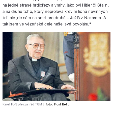
na jedné straně hrdlořezy a vrahy, jako byl Hitler či Stalin,
a na druhé toho, který neprolévá krev milionů nevinných
lidí, ale jde sám na smrt pro druhé – Ježíš z Nazareta. A
tak jsem ve vězeňské cele našel své povolání.“
Karel Fořt převzal řád TGM
|
foto:
Post Bellum