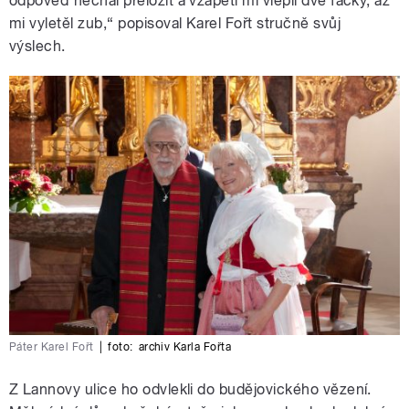
odpověď nechal přeložit a vzápětí mi vlepil dvě facky, až
mi vyletěl zub,“ popisoval Karel Fořt stručně svůj
výslech.
Páter Karel Fořt
|
foto:
archiv Karla Fořta
Z Lannovy ulice ho odvlekli do budějovického vězení.