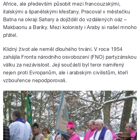
Africe, ale především působit mezi francouzskými,
italskými a španělskými křesťany. Pracoval v městečku
Batna na okraji Sahary a dojížděl do vzdálených oáz –
Makbaonu a Bariky. Mezi kolonisty i Araby si našel mnoho
přátel.
Klidný život ale neměl dlouhého trvání. V roce 1954
zahájila Fronta národního osvobození (FNO) partyzánskou
válku za nezávislost. Její součástí byl teror namířený
nejen proti Evropanům, ale i arabským civilistům, kteří
vzbouřence nepodporovali.