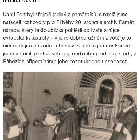
bombardování.
Karel Fořt byl zřejmě jediný z pamětníků, s nimiž jsme
natáčeli rozhovory pro Příběhy 20. století a archiv Paměť
národa, který takto zblízka pohlédl do tváře strůjce
evropské katastrofy – v jeho dobrodružném životě je to
nicméně jen epizoda. Interview s monsignorem Fořtem
jsme natočili před deseti lety, nedlouho před jeho smrtí, v
Příbězích připomínáme jeho pozoruhodnou osobnost.