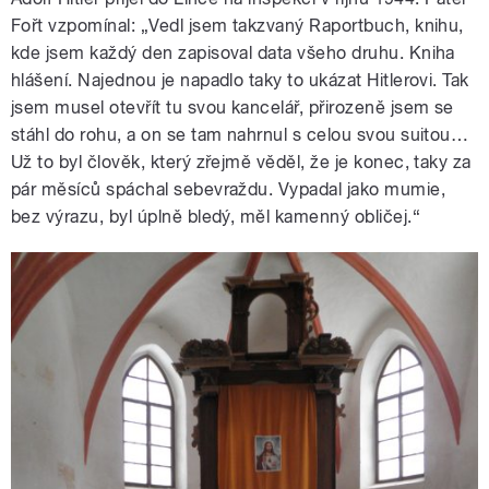
Fořt vzpomínal: „Vedl jsem takzvaný Raportbuch, knihu,
kde jsem každý den zapisoval data všeho druhu. Kniha
hlášení. Najednou je napadlo taky to ukázat Hitlerovi. Tak
jsem musel otevřít tu svou kancelář, přirozeně jsem se
stáhl do rohu, a on se tam nahrnul s celou svou suitou…
Už to byl člověk, který zřejmě věděl, že je konec, taky za
pár měsíců spáchal sebevraždu. Vypadal jako mumie,
bez výrazu, byl úplně bledý, měl kamenný obličej.“