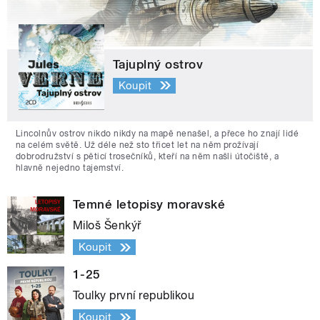
Tajuplný ostrov
Koupit
Lincolnův ostrov nikdo nikdy na mapě nenašel, a přece ho znají lidé
na celém světě. Už déle než sto třicet let na něm prožívají
dobrodružství s pěticí trosečníků, kteří na něm našli útočiště, a
hlavně nejedno tajemství.
Temné letopisy moravské
Miloš Šenkýř
Koupit
1-25
Toulky první republikou
Koupit