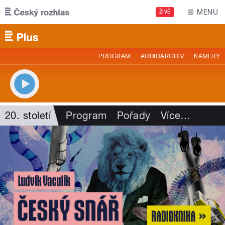
Přejít k hlavnímu obsahu
MENU
ŽIVĚ
PROGRAM
AUDIOARCHIV
KAMERY
20. století
Program
Pořady
Více
…