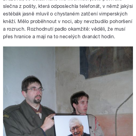
slečna z pošty, která odposlechla telefonát, v němž jakýsi
estébák jasně mluvil o chystaném zatčení vimperských
kněží. Mělo proběhnout v noci, aby nevzbudilo pohoršení
a rozruch. Rozhodnutí padlo okamžitě: věděli, že musí
přes hranice a mají na to necelých dvanáct hodin.