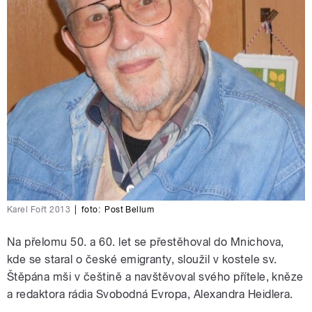
Karel Fořt 2013
|
foto:
Post Bellum
Na přelomu 50. a 60. let se přestěhoval do Mnichova,
kde se staral o české emigranty, sloužil v kostele sv.
Štěpána mši v češtině a navštěvoval svého přítele, kněze
a redaktora rádia Svobodná Evropa, Alexandra Heidlera.