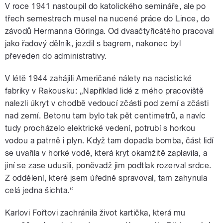
V roce 1941 nastoupil do katolického semináře, ale po
třech semestrech musel na nucené práce do Lince, do
závodů Hermanna Göringa. Od dvaačtyřicátého pracoval
jako řadový dělník, jezdil s bagrem, nakonec byl
převeden do administrativy.
V létě 1944 zahájili Američané nálety na nacistické
fabriky v Rakousku: „Například lidé z mého pracoviště
nalezli úkryt v chodbě vedoucí zčásti pod zemí a zčásti
nad zemí. Betonu tam bylo tak pět centimetrů, a navíc
tudy procházelo elektrické vedení, potrubí s horkou
vodou a patrně i plyn. Když tam dopadla bomba, část lidí
se uvařila v horké vodě, která kryt okamžitě zaplavila, a
jiní se zase udusili, poněvadž jim podtlak rozerval srdce.
Z oddělení, které jsem úředně spravoval, tam zahynula
celá jedna šichta.“
Karlovi Fořtovi zachránila život kartička, která mu