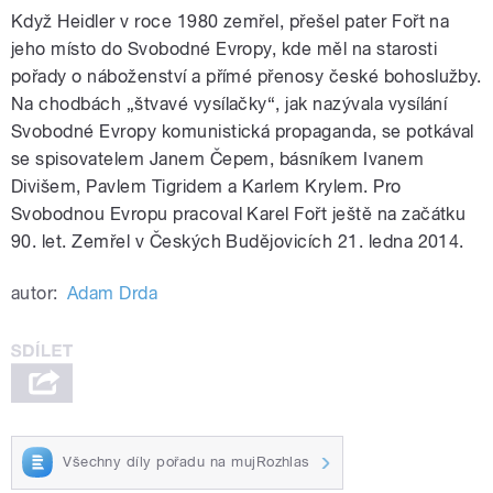
Když Heidler v roce 1980 zemřel, přešel pater Fořt na
jeho místo do Svobodné Evropy, kde měl na starosti
pořady o náboženství a přímé přenosy české bohoslužby.
Na chodbách „štvavé vysílačky“, jak nazývala vysílání
Svobodné Evropy komunistická propaganda, se potkával
se spisovatelem Janem Čepem, básníkem Ivanem
Divišem, Pavlem Tigridem a Karlem Krylem. Pro
Svobodnou Evropu pracoval Karel Fořt ještě na začátku
90. let. Zemřel v Českých Budějovicích 21. ledna 2014.
autor:
Adam Drda
Všechny díly pořadu na mujRozhlas