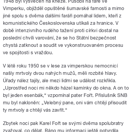
1948 byl vysvěcen na kněze. Působil na faře ve
Vimperku, objížděl opuštěné šumavské farnosti a mimo
jiné spolu s dvěma dalšími faráři pomáhal lidem, kteří z
komunistického Československa utíkali za hranice. V
době intenzivního rudého tažení proti církvi dostal na
poslední chvíli varování, že se ho Státní bezpečnost
chystá zatknout a soudit ve vykonstruovaném procesu
ve spojitosti s vraždou.
V létě roku 1950 se v lese za vimperskou nemocnicí
našly mrtvoly dvou nahých mužů, měli rozbité hlavy.
Úřady nález tajily, ale mezi lidmi se událost rozkřikla.
„Uprostřed noci mi někdo házel kamínky do okna. A on to
byl jeden esenbák,“ vzpomínal pater Fořt. Příslušník SNB
mu byl nakloněn: „Velebný pane, oni vám chtějí přisoudit
ty mrtvoly a chtějí vás zavřít.“
Zbytek noci pak Karel Fořt se svými dvěma spolubratry
zvažoval, co dělat. Ráno mu informaci ještě potvrdila