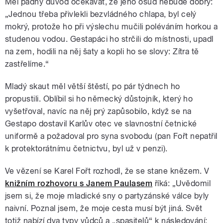
Měl pádný důvod očekávat, že jeho osud nebude dobrý:
„Jednou třeba přivlekli bezvládného chlapa, byl celý
mokrý, protože ho při výslechu mučili poléváním horkou a
studenou vodou. Gestapáci ho strčili do místnosti, upadl
na zem, hodili na něj šaty a kopli ho se slovy: Zítra tě
zastřelíme.“
Mladý skaut měl větší štěstí, po pár týdnech ho
propustili. Oblíbil si ho německý důstojník, který ho
vyšetřoval, navíc na něj prý zapůsobilo, když se na
Gestapo dostavil Karlův otec ve slavnostní četnické
uniformě a požadoval pro syna svobodu (pan Fořt nepatřil
k protektorátnímu četnictvu, byl už v penzi).
Ve vězení se Karel Fořt rozhodl, že se stane knězem. V
knižním rozhovoru s Janem Paulasem
říká: „Uvědomil
jsem si, že moje mladické sny o partyzánské válce byly
naivní. Poznal jsem, že moje cesta musí být jiná. Svět
totiž nabízí dva typy vůdců a „spasitelů“ k následování: