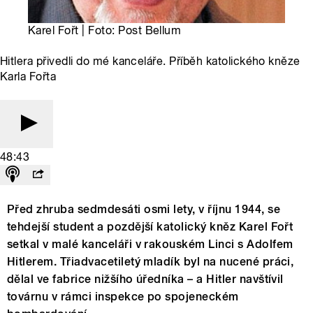
Karel Fořt | Foto: Post Bellum
Hitlera přivedli do mé kanceláře. Příběh katolického kněze
Karla Fořta
48:43
Před zhruba sedmdesáti osmi lety, v říjnu 1944, se
tehdejší student a pozdější katolický kněz Karel Fořt
setkal v malé kanceláři v rakouském Linci s Adolfem
Hitlerem. Třiadvacetiletý mladík byl na nucené práci,
dělal ve fabrice nižšího úředníka – a Hitler navštívil
továrnu v rámci inspekce po spojeneckém