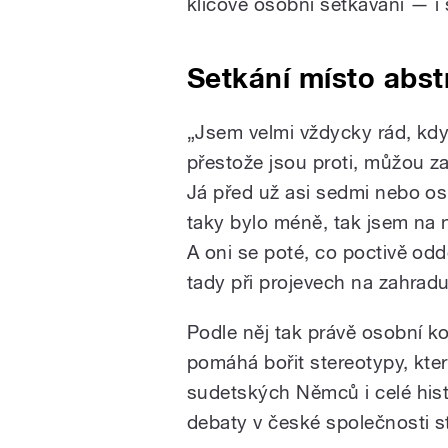
klíčové osobní setkávání — i 
Setkání místo abst
„Jsem velmi vždycky rád, když
přestože jsou proti, můžou 
Já před už asi sedmi nebo os
taky bylo méně, tak jsem na n
A oni se poté, co poctivě odde
tady při projevech na zahrad
Podle něj tak právě osobní k
pomáhá bořit stereotypy, kte
sudetských Němců i celé hist
debaty v české společnosti st