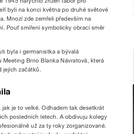
ce 1945 narychlo zřízen tábor pro
í byli na konci května po druhé světové
ta. Mnozí zde zemřeli především na
í. Pouť smíření symbolicky obrací směr
ti byla i germanistka a bývalá
lu Meeting Brno Blanka Návratová, která
d jejích začátků.
ila
 jak je to velké. Odhadem tak desetkrát
v těch posledních letech. A obdivuju kolegy
rofesionálně už za ty roky zorganizované.