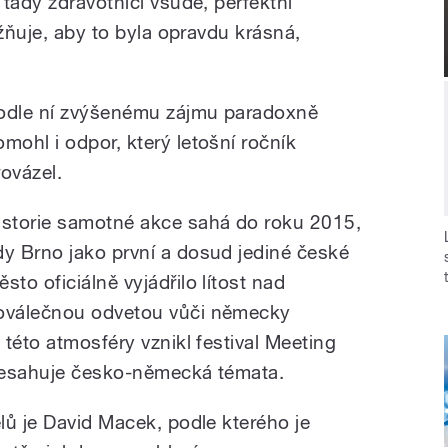
tady zdravotníci všude, perfektní
ožňuje, aby to byla opravdu krásná,
odle ní zvýšenému zájmu paradoxně
omohl i odpor, který letošní ročník
rovázel.
istorie samotné akce sahá do roku 2015,
dy Brno jako první a dosud jediné české
sto oficiálně vyjádřilo lítost nad
oválečnou odvetou vůči německy
této atmosféry vznikl festival Meeting
řesahuje česko-německá témata.
lů je David Macek, podle kterého je