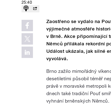
25:40
Zaostřeno se vydalo na Pouť
výjimečné atmosféře histor
v Brně. Akce připomínající
Němců přilákala rekordní poč
Událost ukázala, jak silné
vyvolává.
Brno zažilo mimořádný víkend,
desetiletími působil téměř ne
právě v moravské metropoli 
dnech také tradiční Pouť smíř
vyhnání brněnských Němců.