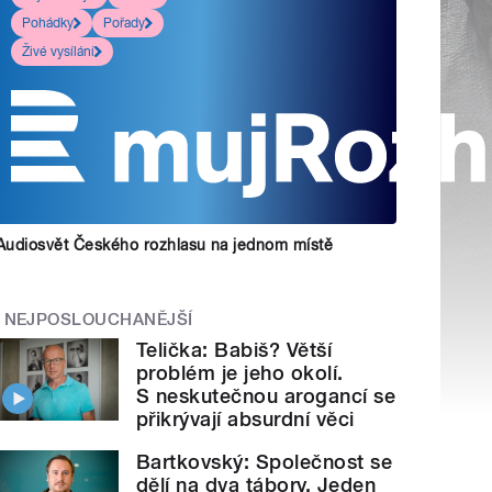
Pohádky
Pořady
Živé vysílání
Audiosvět Českého rozhlasu na jednom místě
NEJPOSLOUCHANĚJŠÍ
Telička: Babiš? Větší
problém je jeho okolí.
S neskutečnou arogancí se
přikrývají absurdní věci
Bartkovský: Společnost se
dělí na dva tábory. Jeden