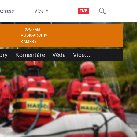
ozhlase
Více
ŽIVĚ
PROGRAM
AUDIOARCHIV
KAMERY
ory
Komentáře
Věda
Více
…