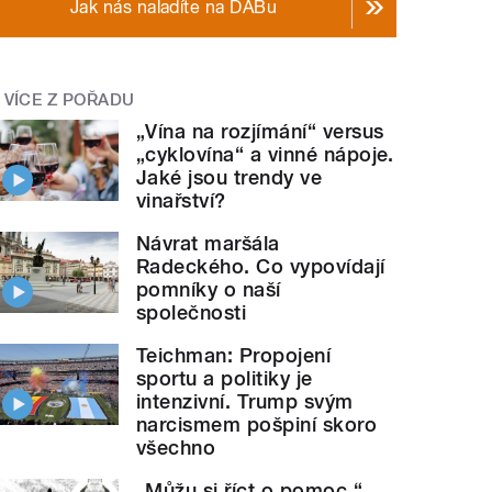
Jak nás naladíte na DABu
VÍCE Z POŘADU
„Vína na rozjímání“ versus
„cyklovína“ a vinné nápoje.
Jaké jsou trendy ve
vinařství?
Návrat maršála
Radeckého. Co vypovídají
pomníky o naší
společnosti
Teichman: Propojení
sportu a politiky je
intenzivní. Trump svým
narcismem pošpiní skoro
všechno
„Můžu si říct o pomoc.“