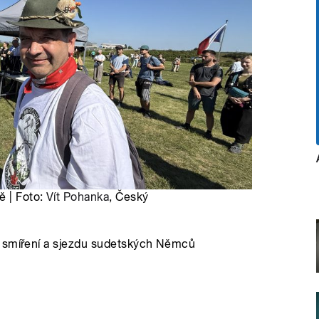
ě | Foto:
Vít Pohanka
, Český
i smíření a sjezdu sudetských Němců