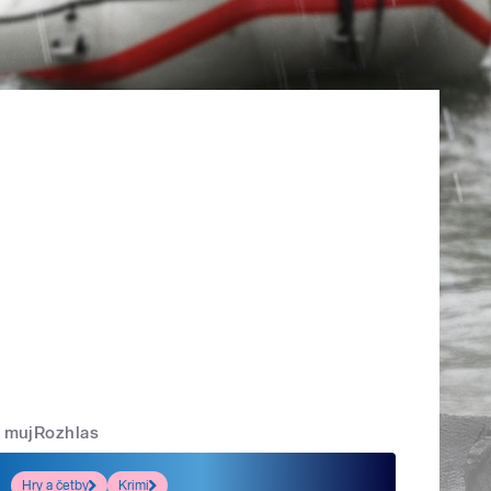
mujRozhlas
Hry a četby
Krimi