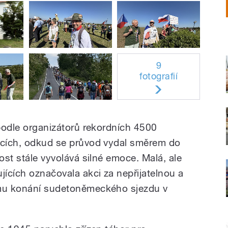
9
fotografií
 podle organizátorů rekordních 4500
licích, odkud se průvod vydal směrem do
lost stále vyvolává silné emoce. Malá, ale
jících označovala akci za nepřijatelnou a
ému konání sudetoněmeckého sjezdu v