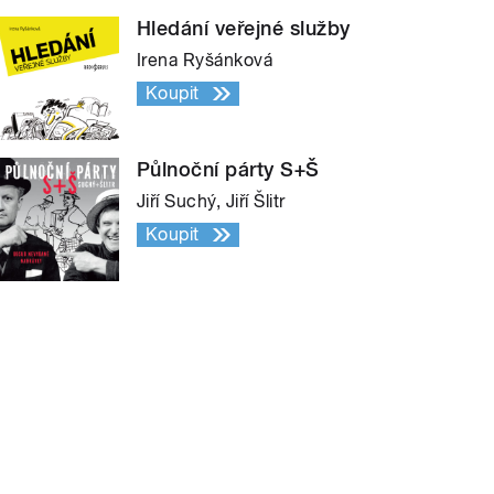
Hledání veřejné služby
Irena Ryšánková
Koupit
Půlnoční párty S+Š
Jiří Suchý, Jiří Šlitr
Koupit