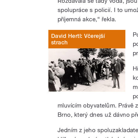
Rozdávala se tady voda, jsou 
spolupráce s policií. I to um
příjemná akce,“ řekla.
P
David Hertl: Včerejší
strach
p
p
H
k
mě
p
mluvícím obyvatelům. Právě z 
Brno, který dnes už dávno p
Jedním z jeho spoluzakladate