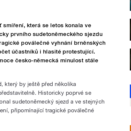
 smíření, která se letos konala ve
icky prvního sudetoněmeckého sjezdu
 tragické poválečné vyhnání brněnských
et účastníků i hlasité protestující.
 emoce česko-německá minulost stále
 který by ještě před několika
představitelně. Historicky poprvé se
konal sudetoněmecký sjezd a ve stejných
ení, připomínající tragické poválečné