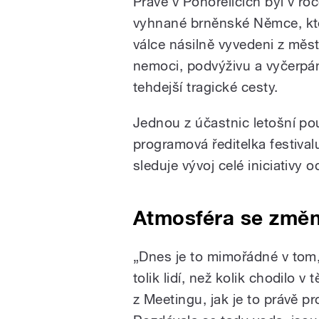
Právě v Pohořelicích byl v ro
vyhnané brněnské Němce, kteř
válce násilně vyvedeni z měs
nemoci, podvýživu a vyčerpán
tehdejší tragické cesty.
Jednou z účastnic letošní pou
programová ředitelka festiva
sleduje vývoj celé iniciativy o
Atmosféra se změn
„Dnes je to mimořádné v tom,
tolik lidí, než kolik chodilo 
z Meetingu, jak je to právě p