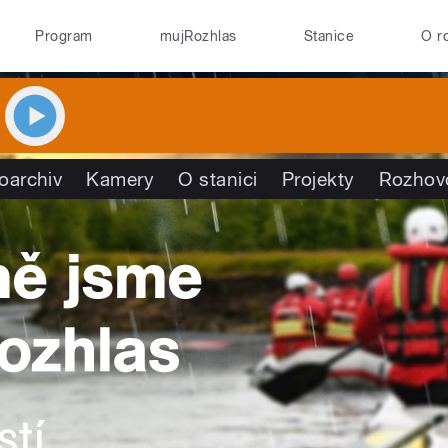
Program
mujRozhlas
Stanice
O r
oarchiv
Kamery
O stanici
Projekty
Rozhov