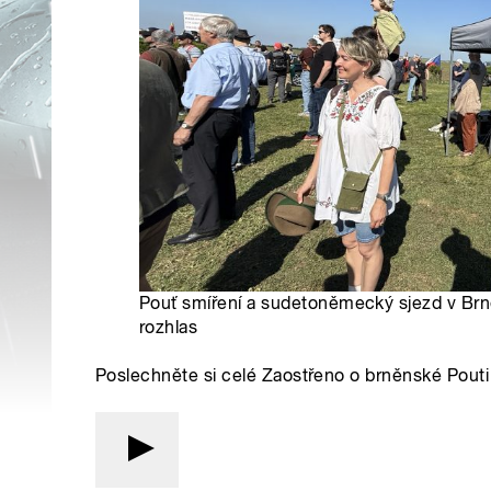
Pouť smíření a sudetoněmecký sjezd v Brn
rozhlas
Poslechněte si celé Zaostřeno o brněnské Pout