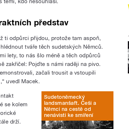
s těmi, kdo nesouhlasí.
raktních představ
 ti odpůrci přijdou, protože tam aspoň,
zahlédnout tváře těch sudetských Němců.
mi lety, to nás šlo méně a těch odpůrců
ě zakřičel: Pojďte s námi raději na pivo.
monstrovali, začali trousit a vstoupili
u,“ uvedl Macek.
ontakt
Sudetoněmecký
landsmanšaft. Češi a
ré se kolem
Němci na cestě od
orické
nenávisti ke smíření
ále drží.