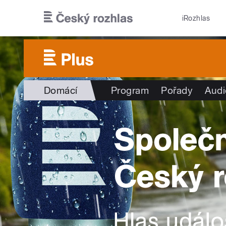
Přejít k hlavnímu obsahu
iRozhlas
Domácí
Program
Pořady
Audi