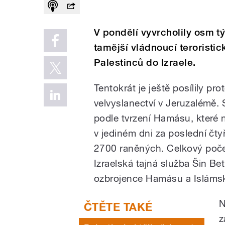
V pondělí vyvrcholily osm t
tamější vládnoucí teroristi
Palestinců do Izraele.
Tentokrát je ještě posílily pr
velvyslanectví v Jeruzalémě. S
podle tvrzení Hamásu, které n
v jediném dni za poslední čty
2700 raněných. Celkový počet
Izraelská tajná služba Šin Be
ozbrojence Hamásu a Isláms
N
z