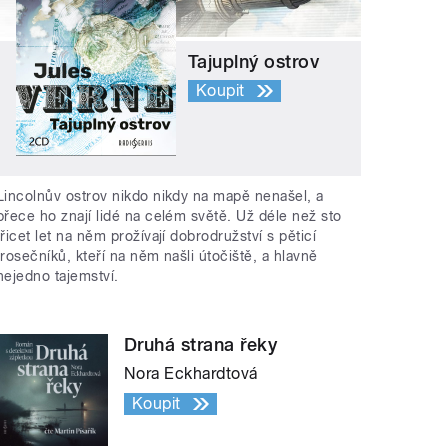
Tajuplný ostrov
Koupit
Lincolnův ostrov nikdo nikdy na mapě nenašel, a
přece ho znají lidé na celém světě. Už déle než sto
třicet let na něm prožívají dobrodružství s pěticí
trosečníků, kteří na něm našli útočiště, a hlavně
nejedno tajemství.
Druhá strana řeky
Nora Eckhardtová
Koupit