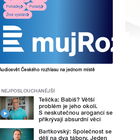
Pohádky
Pořady
Živé vysílání
Audiosvět Českého rozhlasu na jednom místě
NEJPOSLOUCHANĚJŠÍ
Telička: Babiš? Větší
problém je jeho okolí.
S neskutečnou arogancí se
přikrývají absurdní věci
Bartkovský: Společnost se
dělí na dva tábory. Jeden