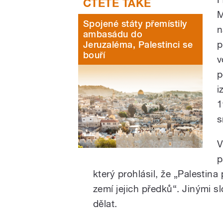
M
Spojené státy přemístily
n
ambasádu do
p
Jeruzaléma, Palestinci se
bouří
v
p
i
1
s
V
p
který prohlásil, že „Palestina 
zemí jejich předků“. Jinými s
dělat.