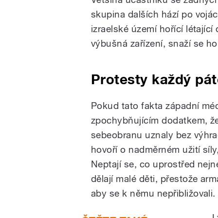
skupina dalších hází po vojác
izraelské území hořící létajíc
výbušná zařízení, snaží se ho 
Protesty každý pá
Pokud tato fakta západní méd
zpochybňujícím dodatkem, že „
sebeobranu uznaly bez výhrad
hovoří o nadměrném užití síl
Neptají se, co uprostřed nejne
dělají malé děti, přestože ar
aby se k němu nepřibližovali.
I