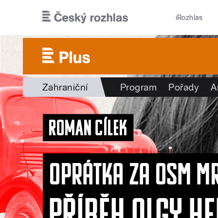
Přejít k hlavnímu obsahu
iRozhlas
Zahraniční
Program
Pořady
A