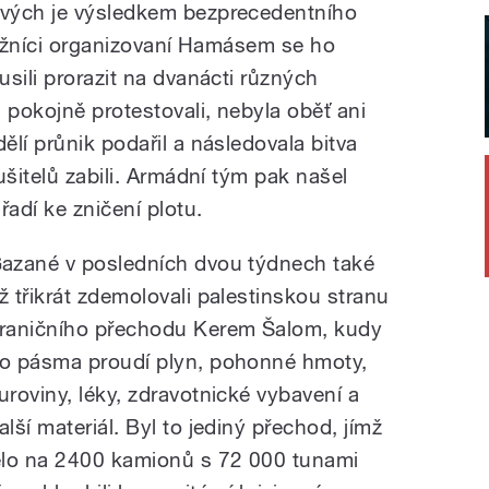
vých je výsledkem bezprecedentního
ýtržníci organizovaní Hamásem se ho
sili prorazit na dvanácti různých
pokojně protestovali, nebyla oběť ani
lí průnik podařil a následovala bitva
ušitelů zabili. Armádní tým pak našel
adí ke zničení plotu.
azané v posledních dvou týdnech také
ž třikrát zdemolovali palestinskou stranu
raničního přechodu Kerem Šalom, kudy
o pásma proudí plyn, pohonné hmoty,
uroviny, léky, zdravotnické vybavení a
alší materiál. Byl to jediný přechod, jímž
ělo na 2400 kamionů s 72 000 tunami