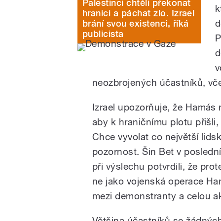
Palestinci chtěli překonat
k
hranici a páchat zlo. Izrael
d
brání svou existenci, říká
publicista
P
d
v
neozbrojených účastníků, vče
Izrael upozorňuje, že Hamás n
aby k hraničnímu plotu přišli,
Chce vyvolat co největší lids
pozornost. Šin Bet v poslední
při výslechu potvrdili, že pro
ne jako vojenská operace Ha
mezi demonstranty a celou akc
Většina účastníků se žádných