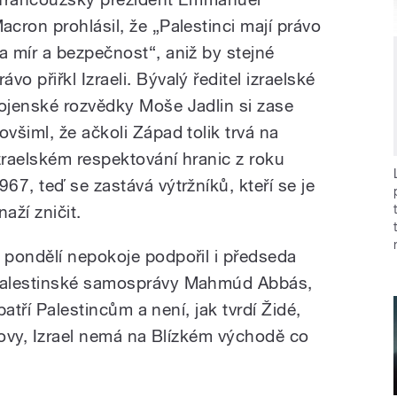
acron prohlásil, že „Palestinci mají právo
a mír a bezpečnost“, aniž by stejné
rávo přiřkl Izraeli. Bývalý ředitel izraelské
ojenské rozvědky Moše Jadlin si zase
ovšiml, že ačkoli Západ tolik trvá na
zraelském respektování hranic z roku
967, teď se zastává výtržníků, kteří se je
naží zničit.
 pondělí nepokoje podpořil i předseda
alestinské samosprávy Mahmúd Abbás,
patří Palestincům a není, jak tvrdí Židé,
lovy, Izrael nemá na Blízkém východě co