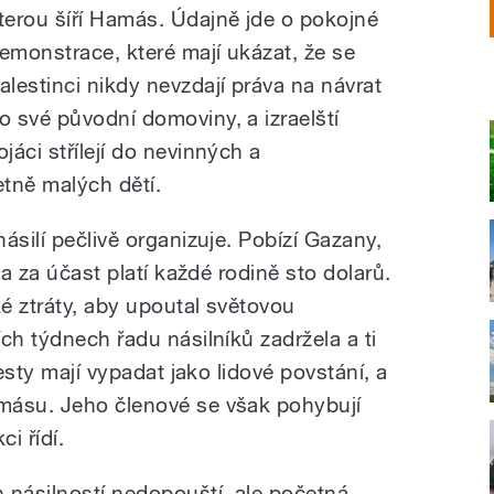
terou šíří Hamás. Údajně jde o pokojné
emonstrace, které mají ukázat, že se
alestinci nikdy nevzdají práva na návrat
o své původní domoviny, a izraelští
ojáci střílejí do nevinných a
tně malých dětí.
ásilí pečlivě organizuje. Pobízí Gazany,
 a za účast platí každé rodině sto dolarů.
ké ztráty, aby upoutal světovou
ch týdnech řadu násilníků zadržela a ti
testy mají vypadat jako lidové povstání, a
másu. Jeho členové se však pohybují
i řídí.
 násilností nedopouští, ale početná