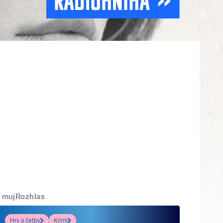
mujRozhlas
Hry a četby
Krimi