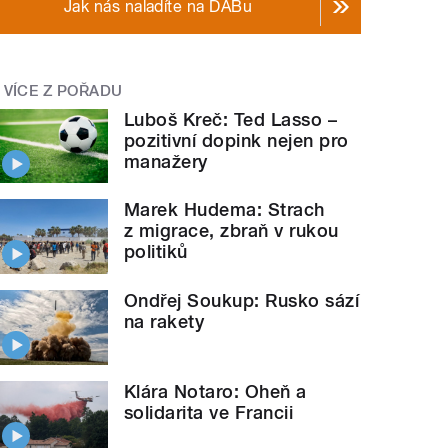
Jak nás naladíte na DABu
VÍCE Z POŘADU
Luboš Kreč: Ted Lasso –
pozitivní dopink nejen pro
manažery
Marek Hudema: Strach
z migrace, zbraň v rukou
politiků
Ondřej Soukup: Rusko sází
na rakety
Klára Notaro: Oheň a
solidarita ve Francii