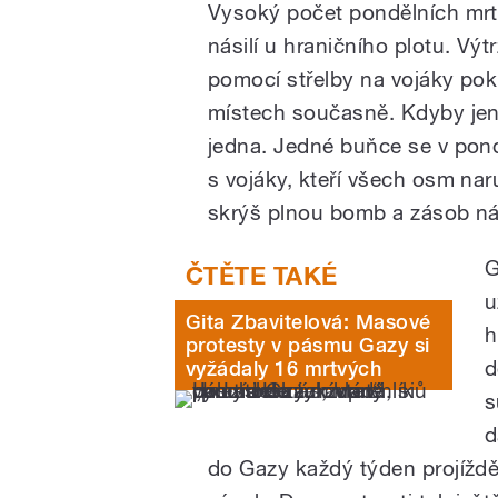
Vysoký počet pondělních mrt
násilí u hraničního plotu. V
pomocí střelby na vojáky poku
místech současně. Kdyby jen 
jedna. Jedné buňce se v pondě
s vojáky, kteří všech osm nar
skrýš plnou bomb a zásob nář
G
u
Gita Zbavitelová: Masové
h
protesty v pásmu Gazy si
d
vyžádaly 16 mrtvých
s
d
do Gazy každý týden projížd