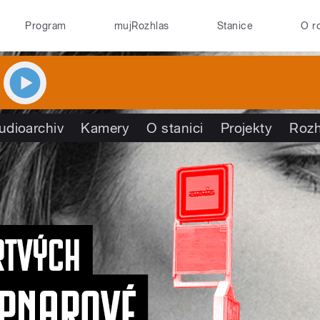
Program
mujRozhlas
Stanice
O r
udioarchiv
Kamery
O stanici
Projekty
Rozh