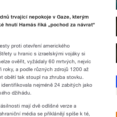
ýdnů trvající nepokoje v Gaze, kterým
cké hnutí Hamás říká „pochod za návrat“
otesty proti otevření amerického
třety u hranic s izraelskými vojáky si
elze ověřit, vyžádaly 60 mrtvých, nejvíc
ři roky, a podle různých zdrojů 1200 až
 obětí tak stoupl na zhruba stovku.
t identifikovala nejméně 24 zabitých jako
kého džihádu.
ásilnosti mají dvě odlišné verze a
ahraniční média se přiklánějí spíše k té,