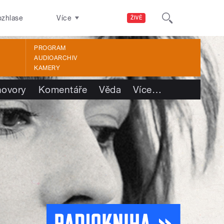
ozhlase
Více
ŽIVĚ
PROGRAM
AUDIOARCHIV
KAMERY
ovory
Komentáře
Věda
Více
…