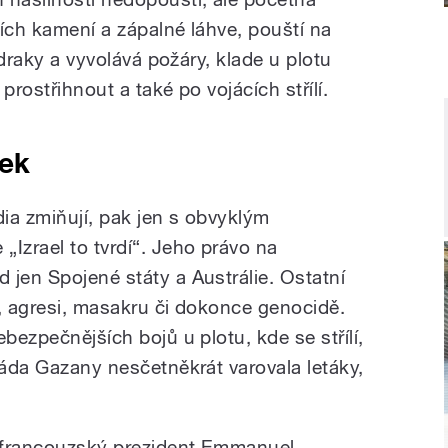
ích kamení a zápalné láhve, pouští na
í draky a vyvolává požáry, klade u plotu
prostřihnout a také po vojácích střílí.
tek
ia zmiňují, pak jen s obvyklým
Izrael to tvrdí“. Jeho právo na
 jen Spojené státy a Austrálie. Ostatní
y, agresi, masakru či dokonce genocidě.
bezpečnějších bojů u plotu, kde se střílí,
máda Gazany nesčetněkrát varovala letáky,
 francouzský prezident Emmanuel