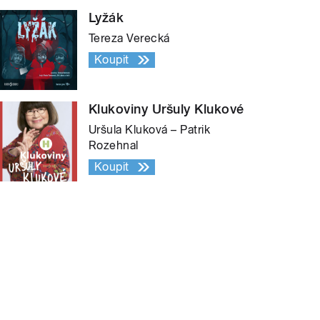
Lyžák
Tereza Verecká
Koupit
Klukoviny Uršuly Klukové
Uršula Kluková – Patrik
Rozehnal
Koupit