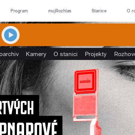
Program
mujRozhlas
Stanice
O r
oarchiv
Kamery
O stanici
Projekty
Rozhov