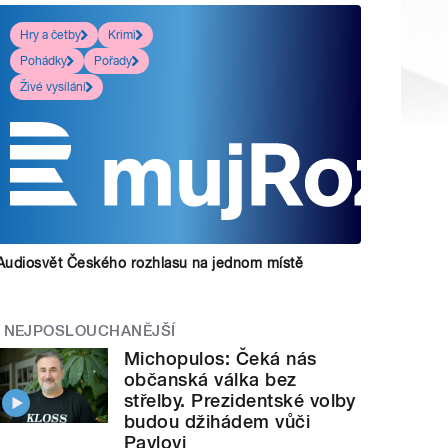
Hry a četby
Krimi
Pohádky
Pořady
Živé vysílání
Audiosvět Českého rozhlasu na jednom místě
NEJPOSLOUCHANĚJŠÍ
Michopulos: Čeká nás
občanská válka bez
střelby. Prezidentské volby
budou džihádem vůči
Pavlovi