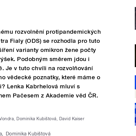
pnému rozvolnění protipandemických
tra Fialy (ODS) se rozhodla pro tuto
é šíření varianty omikron žene počty
výšek. Podobným směrem jdou i
 Je v tuto chvíli na rozvolňování
ho vědecké poznatky, které máme o
i? Lenka Kabrhelová mluví s
anem Pačesem z Akademie věd ČR.
Vondra, Dominika Kubištová, David Kaiser
a
,
Dominika Kubištová