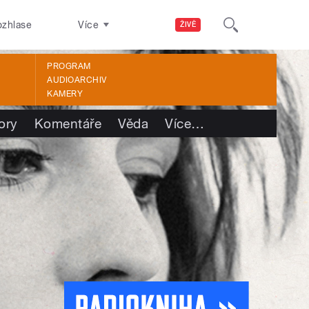
ozhlase
Více
ŽIVĚ
PROGRAM
AUDIOARCHIV
KAMERY
ory
Komentáře
Věda
Více
…