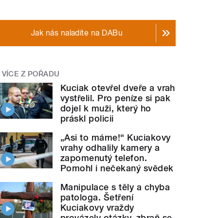
Jak nás naladíte na DABu
VÍCE Z POŘADU
Kuciak otevřel dveře a vrah
vystřelil. Pro peníze si pak
dojel k muži, který ho
práskl policii
„Asi to máme!“ Kuciakovy
vrahy odhalily kamery a
zapomenutý telefon.
Pomohl i nečekaný svědek
Manipulace s těly a chyba
patologa. Šetření
Kuciakovy vraždy
provázely otázky, zbraň se