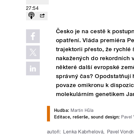
27:54
Česko je na cestě k postu
opatření. Vláda premiéra Pe
trajektorii přesto, že rychl
nakažených do rekordních 
některé další evropské země.
správný čas? Opodstatňují 
povaze omikronu k dispozic
molekulárním genetikem J
Hudba:
Martin Hůla
Editace, rešerše, sound design:
Pavel 
autoři:
Lenka Kabrhelová
,
Pavel Vondr