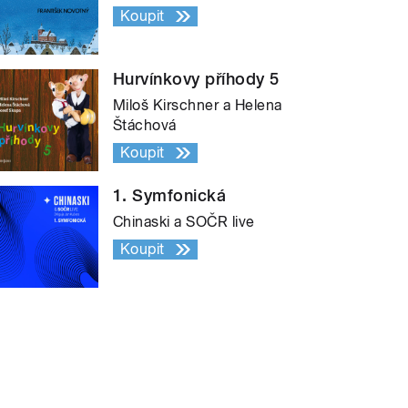
Koupit
Hurvínkovy příhody 5
Miloš Kirschner a Helena
Štáchová
Koupit
1. Symfonická
Chinaski a SOČR live
Koupit