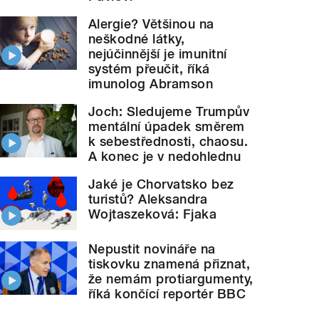
Alergie? Většinou na
neškodné látky,
nejúčinnější je imunitní
systém přeučit, říká
imunolog Abramson
Joch: Sledujeme Trumpův
mentální úpadek směrem
k sebestřednosti, chaosu.
A konec je v nedohlednu
Jaké je Chorvatsko bez
turistů? Aleksandra
Wojtaszeková: Fjaka
Nepustit novináře na
tiskovku znamená přiznat,
že nemám protiargumenty,
říká končící reportér BBC