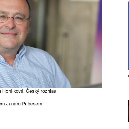
a Horálková, Český rozhlas
ikem Janem Pačesem