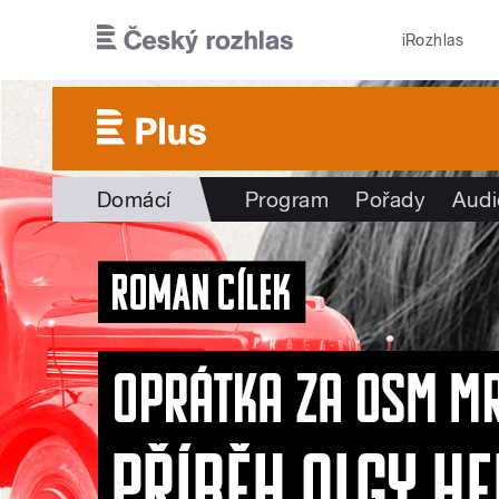
Přejít k hlavnímu obsahu
iRozhlas
Domácí
Program
Pořady
Audi