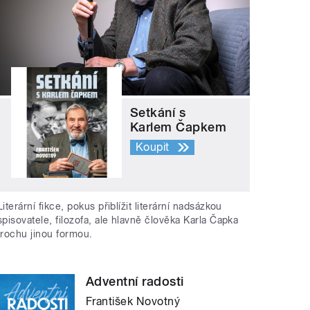
Setkání s
Karlem Čapkem
Koupit
Literární fikce, pokus přiblížit literární nadsázkou
spisovatele, filozofa, ale hlavně člověka Karla Čapka
trochu jinou formou.
Adventní radosti
František Novotný