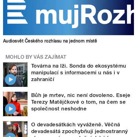
Audiosvět Českého rozhlasu na jednom místě
MOHLO BY VÁS ZAJÍMAT
Továrna na lži. Sonda do ekosystému
manipulací s informacemi u nás i v
zahraničí
Bůh je mrtev, nic není dovoleno. Eseje
Terezy Matějčkové o tom, na čem se
společnost neshodne
O devadesátkách vyváženě. Věčná
devadesátá zpochybňují jednostranný