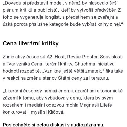
„Dovedu si představit model, v němž by hlasovalo širší
plénum kritiků a publicistů, kteří by vytvořili předvýběr. Z
toho se vygeneruje longlist, s předstihem se zveřejní a
úzká porota příslušné kategorie bude vybírat knihy z něj.“
Cena literární kritiky
Z iniciativy časopisů A2, Host, Revue Prostor, Souvislosti
a Tvar vzniká Cena literární kritiky. Chuchma iniciativu
hodnotí rozpačitě. „Vznikne ještě větší zmatek,“ říká také
v reakci na změnu stanov Státní ceny za literaturu.
„Literární časopisy nemají energii, aparát ani ekonomické
zázemí k tomu, aby vybudovaly cenu, která by svým
rozsahem i mediální odezvou mohla Magnesii Liteře
konkurovat,“ myslí si Klíčová.
Poslechněte si celou diskusi v audiozáznamu.