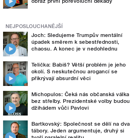
obraz první porevoluční dekády
NEJPOSLOUCHANĚJŠÍ
Joch: Sledujeme Trumpův mentální
úpadek směrem k sebestřednosti,
chaosu. A konec je v nedohlednu
Telička: Babiš? Větší problém je jeho
okolí. S neskutečnou arogancí se
přikrývají absurdní věci
Michopulos: Čeká nás občanská válka
bez střelby. Prezidentské volby budou
džihádem vůči Pavlovi
Bartkovský: Společnost se dělí na dva
tábory. Jeden argumentuje, druhý si
tvoří paralelní realitu