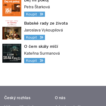
Petra Štarková
Koupit
Babské rady ze života
Jaroslava Vykoupilová
Koupit
O čem skály mlčí
Kateřina Surmanová
Koupit
Český rozhlas
O nás