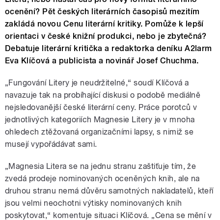
ocenění? Pět českých literárních časopisů mezitím
zakládá novou Cenu literární kritiky. Pomůže k lepší
orientaci v české knižní produkci, nebo je zbytečná?
Debatuje literární kritička a redaktorka deníku A2larm
Eva Klíčová a publicista a novinář Josef Chuchma.
„Fungování Litery je neudržitelné,“ soudí Klíčová a
navazuje tak na probíhající diskusi o podobě mediálně
nejsledovanější české literární ceny. Práce porotců v
jednotlivých kategoriích Magnesie Litery je v mnoha
ohledech ztěžovaná organizačními lapsy, s nimiž se
musejí vypořádávat sami.
„Magnesia Litera se na jednu stranu zaštiťuje tím, že
zvedá prodeje nominovaných oceněných knih, ale na
druhou stranu nemá důvěru samotných nakladatelů, kteří
jsou velmi neochotni výtisky nominovaných knih
poskytovat,“ komentuje situaci Klíčová. „Cena se mění v