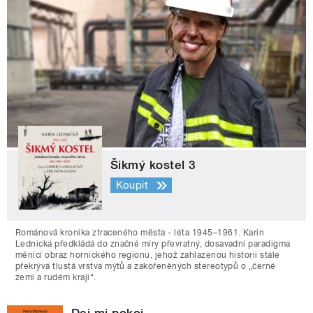
Šikmý kostel 3
Koupit
Románová kronika ztraceného města - léta 1945–1961. Karin
Lednická předkládá do značné míry převratný, dosavadní paradigma
měnící obraz hornického regionu, jehož zahlazenou historii stále
překrývá tlustá vrstva mýtů a zakořeněných stereotypů o „černé
zemi a rudém kraji“.
Dej mi pokoj