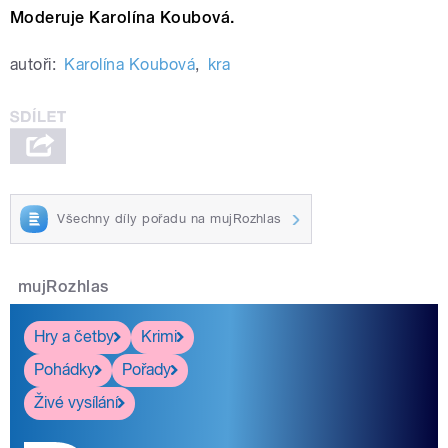
Moderuje Karolína Koubová.
autoři:
Karolína Koubová
,
kra
Všechny díly pořadu na mujRozhlas
mujRozhlas
Hry a četby
Krimi
Pohádky
Pořady
Živé vysílání