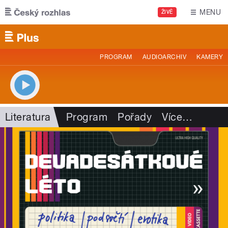
Přejít k hlavnímu obsahu
MENU
ŽIVĚ
PROGRAM
AUDIOARCHIV
KAMERY
Literatura
Program
Pořady
Více
…