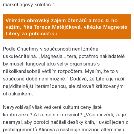
marketingový kolotoč.“
Vnímám obrovský zájem čtenářů a moc si ho
vážím, říká Tereza Matějčková, vítězka Magnesie
Litery za publicistiku
Podle Chuchmy v současnosti není změna
uskutečnitelná. „Magnesia Litera, potažmo nakladatelé
by museli fungovat jako velký organismus s
několikanásobně větším rozpočtem. Myslím, že to v
současné době není možné.“ Dodává, že Litera je naší
nejviditelnější literární cenou, ale zároveň kritizovaným
otloukánkem.
Nevyvolávají však veškeré kulturní ceny jisté
kontroverze? A lze se s nimi smířit? „Všichni vědí, že je
nesmysl, aby porotci načítali desítky knih,“ uvádí jeden z
protiargumentů Klíčová a nastiňuje možnou alternativu.