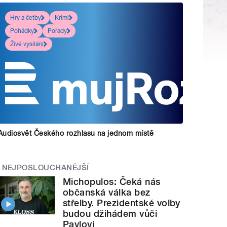
Hry a četby
Krimi
Pohádky
Pořady
Živé vysílání
Audiosvět Českého rozhlasu na jednom místě
NEJPOSLOUCHANĚJŠÍ
Michopulos: Čeká nás
občanská válka bez
střelby. Prezidentské volby
budou džihádem vůči
Pavlovi