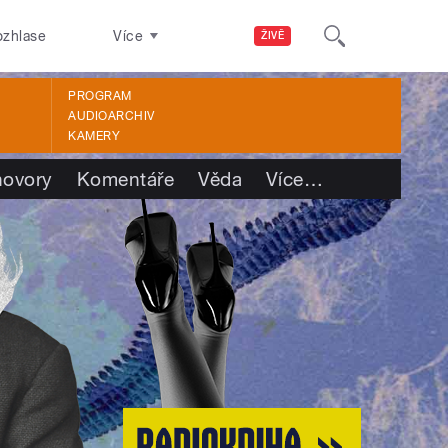
ozhlase
Více
ŽIVĚ
PROGRAM
AUDIOARCHIV
KAMERY
ovory
Komentáře
Věda
Více
…