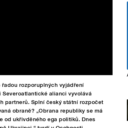
 řadou rozporuplných vyjádření
 Severoatlantické alianci vyvolává
h partnerů. Splní český státní rozpočet
aná obraně? „Obrana republiky se má
e od ukřivděného ega politiků. Dnes
pě Ukrajinci,“ tvrdí v Osobnosti