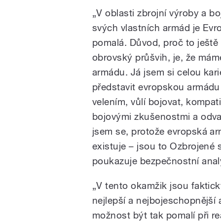
„V oblasti zbrojní výroby a b
svých vlastních armád je Evr
pomalá. Důvod, proč to ještě
obrovský průšvih, je, že má
armádu. Já jsem si celou kar
představit evropskou armádu
velením, vůlí bojovat, kompatib
bojovými zkušenostmi a odva
jsem se, protože evropská a
existuje – jsou to Ozbrojené s
poukazuje bezpečnostní analy
„V tento okamžik jsou faktick
nejlepší a nejbojeschopnější
možnost být tak pomalí při r