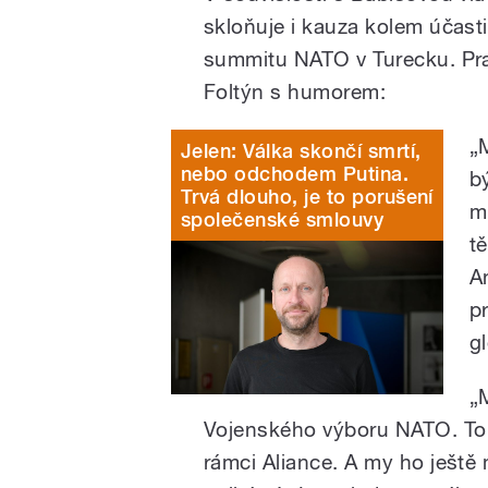
skloňuje i kauza kolem účasti
summitu NATO v Turecku. Pr
Foltýn s humorem:
„
Jelen: Válka skončí smrtí,
nebo odchodem Putina.
b
Trvá dlouho, je to porušení
m
společenské smlouvy
t
A
p
g
„
Vojenského výboru NATO. To j
rámci Aliance. A my ho ještě 