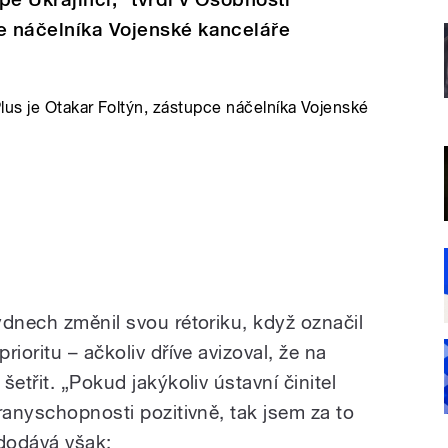
ce náčelníka Vojenské kanceláře
us je Otakar Foltýn, zástupce náčelníka Vojenské
ýdnech změnil svou rétoriku, když označil
ioritu – ačkoliv dříve avizoval, že na
etřit. „Pokud jakýkoliv ústavní činitel
ranyschopnosti pozitivně, tak jsem za to
 dodává však: