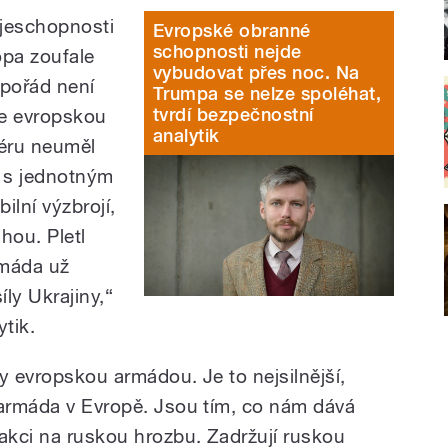
ojeschopnosti
Evropské obranné
schopnosti nejde
opa zoufale
vybudovat přes noc. Na
 pořád není
Trumpa se nelze spoléhat,
tvrdí bezpečnostní
me evropskou
analytik
iéru neuměl
 s jednotným
ilní výzbrojí,
hou. Pletl
rmáda už
íly Ukrajiny,“
tik.
y evropskou armádou. Je to nejsilnější,
 armáda v Evropě. Jsou tím, co nám dává
eakci na ruskou hrozbu. Zadržují ruskou