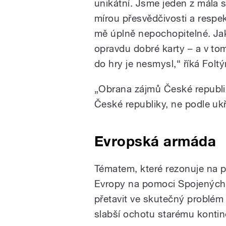
unikátní. Jsme jeden z mála s
mírou přesvědčivosti a respe
mě úplně nepochopitelné. Ja
opravdu dobré karty – a v to
do hry je nesmysl,“ říká Foltý
„Obrana zájmů České republik
České republiky, ne podle uk
Evropská armáda
Tématem, které rezonuje na p
Evropy na pomoci Spojených 
přetavit ve skutečný problém 
slabší ochotu starému konti