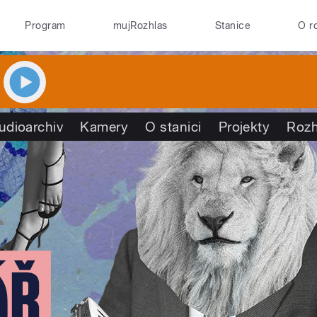
Program
mujRozhlas
Stanice
O r
udioarchiv
Kamery
O stanici
Projekty
Rozh