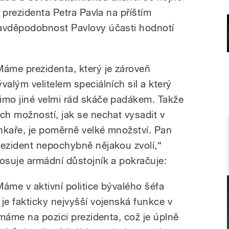
 prezidenta Petra Pavla na příštím
avděpodobnost Pavlovy účasti hodnotí
Máme prezidenta, který je zároveň
ývalým velitelem speciálních sil a který
imo jiné velmi rád skáče padákem. Takže
ěch možností, jak se nechat vysadit v
nkaře, je poměrně velké množství. Pan
rezident nepochybně nějakou zvolí,“
losuje armádní důstojník a pokračuje:
Máme v aktivní politice bývalého šéfa
e fakticky nejvyšší vojenská funkce v
máme na pozici prezidenta, což je úplně