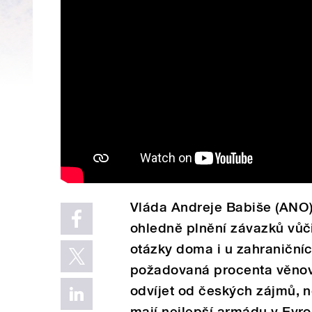
Vláda Andreje Babiše (ANO)
ohledně plnění závazků vůči
otázky doma i u zahraničníc
požadovaná procenta věnov
odvíjet od českých zájmů, n
mají nejlepší armádu v Evro