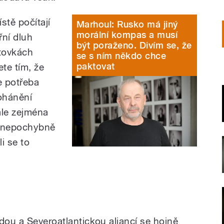
stě počítají
Marhoul: Rusko má jiný
morální kompas a musí
řní dluh
být poraženo. Divím se, že
stovkách
se s ním někdo chce
paktovat
te tím, že
e potřeba
dohánění
ale zejména
u nepochybně
i se to
y
dou a Severoatlantickou aliancí se hojně