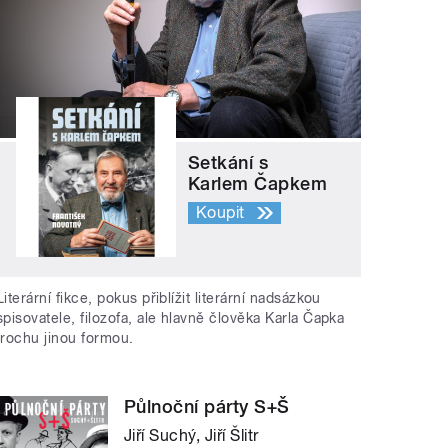
Setkání s
Karlem Čapkem
Koupit
Literární fikce, pokus přiblížit literární nadsázkou
spisovatele, filozofa, ale hlavně člověka Karla Čapka
trochu jinou formou.
Půlnoční párty S+Š
Jiří Suchý, Jiří Šlitr