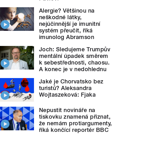
Alergie? Většinou na
neškodné látky,
nejúčinnější je imunitní
systém přeučit, říká
imunolog Abramson
Joch: Sledujeme Trumpův
mentální úpadek směrem
k sebestřednosti, chaosu.
A konec je v nedohlednu
Jaké je Chorvatsko bez
turistů? Aleksandra
Wojtaszeková: Fjaka
Nepustit novináře na
tiskovku znamená přiznat,
že nemám protiargumenty,
říká končící reportér BBC