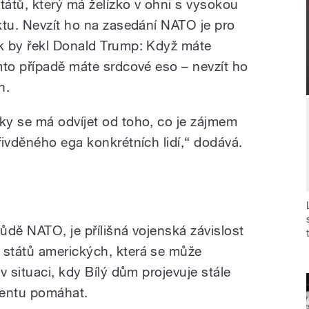
tátů, který má želízko v ohni s vysokou
ktu. Nevzít ho na zasedání NATO je pro
k by řekl Donald Trump: Když máte
mto případě máte srdcové eso – nevzít ho
n.
y se má odvíjet od toho, co je zájmem
řivděného ega konkrétních lidí,“ dodává.
ůdě NATO, je přílišná vojenská závislost
států amerických, která se může
v situaci, kdy Bílý dům projevuje stále
nentu pomáhat.