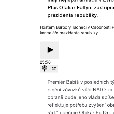
Plus Otakar Foltýn, zástup
prezidenta republiky.
Hostem Barbory Tachecí v Osobnosti Pl
kanceláře prezidenta republiky
25:58
Premiér Babiš v posledních t
plnění závazků vůči NATO za pr
obraně bude jeho vláda spíše š
reflektuje potřebu zvýšení ob
rád,“ oceňuje Otakar Foltýn,