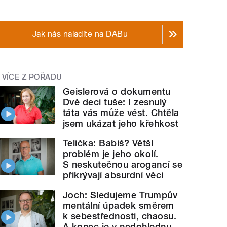
Jak nás naladíte na DABu
VÍCE Z POŘADU
Geislerová o dokumentu
Dvě deci tuše: I zesnulý
táta vás může vést. Chtěla
jsem ukázat jeho křehkost
Telička: Babiš? Větší
problém je jeho okolí.
S neskutečnou arogancí se
přikrývají absurdní věci
Joch: Sledujeme Trumpův
mentální úpadek směrem
k sebestřednosti, chaosu.
A konec je v nedohlednu