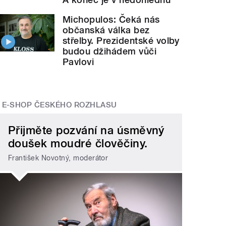
Michopulos: Čeká nás
občanská válka bez
střelby. Prezidentské volby
budou džihádem vůči
Pavlovi
E-SHOP ČESKÉHO ROZHLASU
Přijměte pozvání na úsměvný
doušek moudré člověčiny.
František Novotný, moderátor