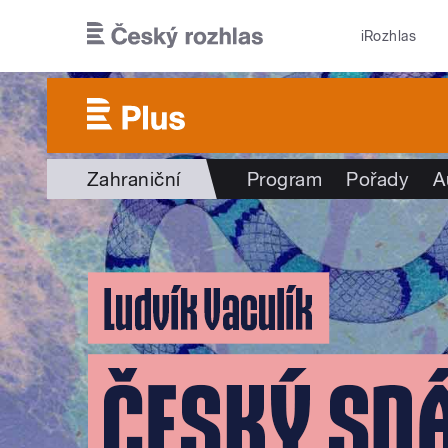
Přejít k hlavnímu obsahu
iRozhlas
Zahraniční
Program
Pořady
A