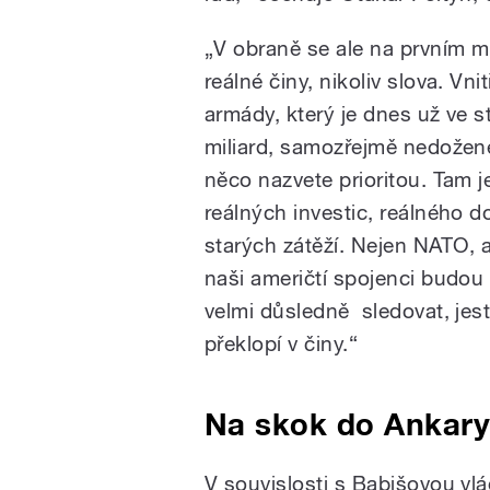
„V obraně se ale na prvním mí
reálné činy, nikoliv slova. Vnit
armády, který je dnes už ve 
miliard, samozřejmě nedožene
něco nazvete prioritou. Tam j
reálných investic, reálného 
starých zátěží. Nejen NATO, 
naši američtí spojenci budo
velmi důsledně sledovat, jestl
překlopí v činy.“
Na skok do Ankar
V souvislosti s Babišovou vlá