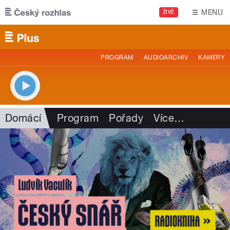
Přejít k hlavnímu obsahu
MENU
ŽIVĚ
PROGRAM
AUDIOARCHIV
KAMERY
Domácí
Program
Pořady
Více
…