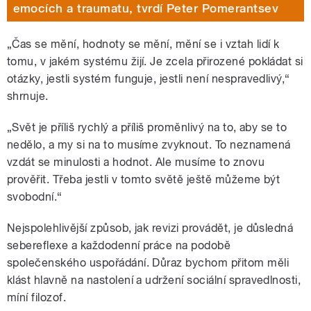
emocích a traumatu, tvrdí Peter Pomerantsev
„Čas se mění, hodnoty se mění, mění se i vztah lidí k
tomu, v jakém systému žijí. Je zcela přirozené pokládat si
otázky, jestli systém funguje, jestli není nespravedlivý,“
shrnuje.
„Svět je příliš rychlý a příliš proměnlivý na to, aby se to
nedělo, a my si na to musíme zvyknout. To neznamená
vzdát se minulosti a hodnot. Ale musíme to znovu
prověřit. Třeba jestli v tomto světě ještě můžeme být
svobodní.“
Nejspolehlivější způsob, jak revizi provádět, je důsledná
sebereflexe a každodenní práce na podobě
společenského uspořádání. Důraz bychom přitom měli
klást hlavně na nastolení a udržení sociální spravedlnosti,
míní filozof.