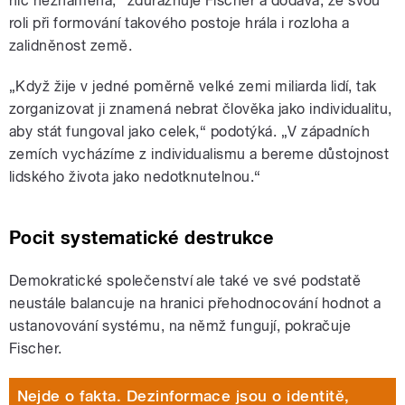
nic neznamená,“ zdůrazňuje Fischer a dodává, že svou
roli při formování takového postoje hrála i rozloha a
zalidněnost země.
„Když žije v jedné poměrně velké zemi miliarda lidí, tak
zorganizovat ji znamená nebrat člověka jako individualitu,
aby stát fungoval jako celek,“ podotýká. „V západních
zemích vycházíme z individualismu a bereme důstojnost
lidského života jako nedotknutelnou.“
Pocit systematické destrukce
Demokratické společenství ale také ve své podstatě
neustále balancuje na hranici přehodnocování hodnot a
ustanovování systému, na němž fungují, pokračuje
Fischer.
Nejde o fakta. Dezinformace jsou o identitě,