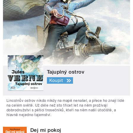
Tajuplný ostrov
Koupit
Lincolnův ostrov nikdo nikdy na mapě nenašel, a přece ho znají lidé
na celém světě. Už déle než sto třicet let na něm prožívají
dobrodružství s pěticí trosečníků, kteří na něm našli útočiště, a
hlavně nejedno tajemství.
Dej mi pokoj