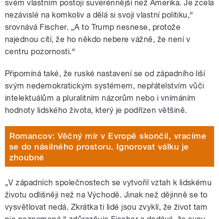
svém vlastním postoji suverénnější než Amerika. Je zcela
nezávislé na komkoliv a dělá si svoji vlastní politiku,“
srovnává Fischer. „A to Trump nesnese, protože
najednou cítí, že ho někdo nebere vážně, že není v
centru pozornosti.“
Připomíná také, že ruské nastavení se od západního liší
svým nedemokratickým systémem, nepřátelstvím vůči
intelektuálům a pluralitním názorům nebo i vnímáním
hodnoty lidského života, který je podřízen většině.
Romancov: Věčný mír v Evropě skončil, vracíme
se do násilného prostoru. Ignorovat válku je
zhoubné
„V západních společnostech se vytvořil vztah k lidskému
životu odlišněji než na Východě. Jinak než dějinně se to
vysvětlovat nedá. Zkrátka ti lidé jsou zvyklí, že život tam