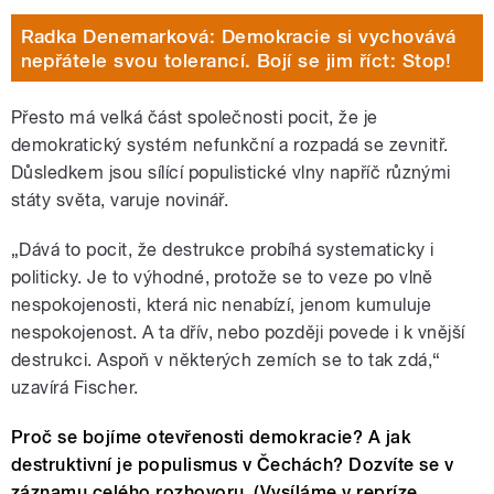
Radka Denemarková: Demokracie si vychovává
nepřátele svou tolerancí. Bojí se jim říct: Stop!
Přesto má velká část společnosti pocit, že je
demokratický systém nefunkční a rozpadá se zevnitř.
Důsledkem jsou sílící populistické vlny napříč různými
státy světa, varuje novinář.
„Dává to pocit, že destrukce probíhá systematicky i
politicky. Je to výhodné, protože se to veze po vlně
nespokojenosti, která nic nenabízí, jenom kumuluje
nespokojenost. A ta dřív, nebo později povede i k vnější
destrukci. Aspoň v některých zemích se to tak zdá,“
uzavírá Fischer.
Proč se bojíme otevřenosti demokracie? A jak
destruktivní je populismus v Čechách? Dozvíte se v
záznamu celého rozhovoru. (Vysíláme v repríze,