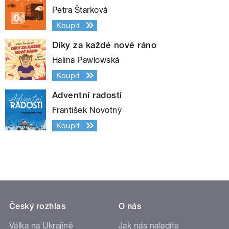
Petra Štarková
Koupit
Díky za každé nové ráno
Halina Pawlowská
Koupit
Adventní radosti
František Novotný
Koupit
Český rozhlas
O nás
Válka na Ukrajině
Jak nás naladíte