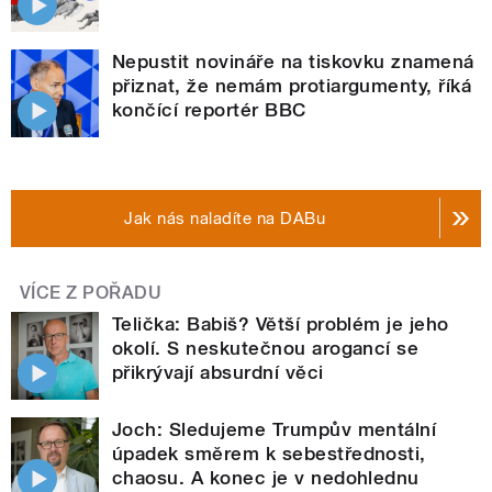
Nepustit novináře na tiskovku znamená
přiznat, že nemám protiargumenty, říká
končící reportér BBC
Jak nás naladíte na DABu
VÍCE Z POŘADU
Telička: Babiš? Větší problém je jeho
okolí. S neskutečnou arogancí se
přikrývají absurdní věci
Joch: Sledujeme Trumpův mentální
úpadek směrem k sebestřednosti,
chaosu. A konec je v nedohlednu