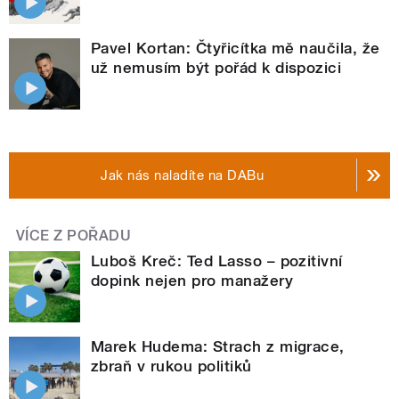
Pavel Kortan: Čtyřicítka mě naučila, že
už nemusím být pořád k dispozici
Jak nás naladíte na DABu
VÍCE Z POŘADU
Luboš Kreč: Ted Lasso – pozitivní
dopink nejen pro manažery
Marek Hudema: Strach z migrace,
zbraň v rukou politiků