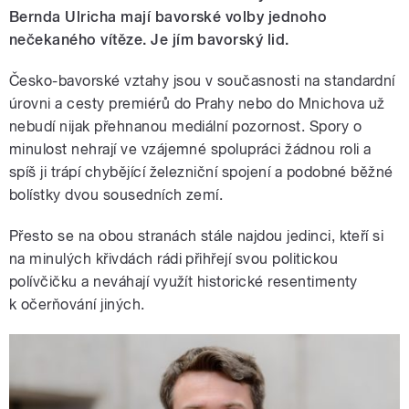
Bernda Ulricha mají bavorské volby jednoho
nečekaného vítěze. Je jím bavorský lid.
Česko-bavorské vztahy jsou v současnosti na standardní
úrovni a cesty premiérů do Prahy nebo do Mnichova už
nebudí nijak přehnanou mediální pozornost. Spory o
minulost nehrají ve vzájemné spolupráci žádnou roli a
spíš ji trápí chybějící železniční spojení a podobné běžné
bolístky dvou sousedních zemí.
Přesto se na obou stranách stále najdou jedinci, kteří si
na minulých křivdách rádi přihřejí svou politickou
polívčičku a neváhají využít historické resentimenty
k očerňování jiných.