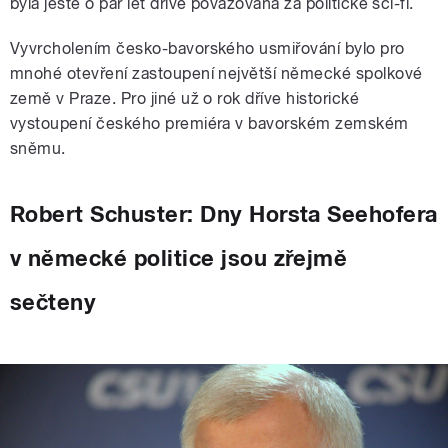
byla ještě o pár let dříve považována za politické sci-fi.
Vyvrcholením česko-bavorského usmiřování bylo pro
mnohé otevření zastoupení největší německé spolkové
země v Praze. Pro jiné už o rok dříve historické
vystoupení českého premiéra v bavorském zemském
sněmu.
Robert Schuster: Dny Horsta Seehofera
v německé politice jsou zřejmě
sečteny