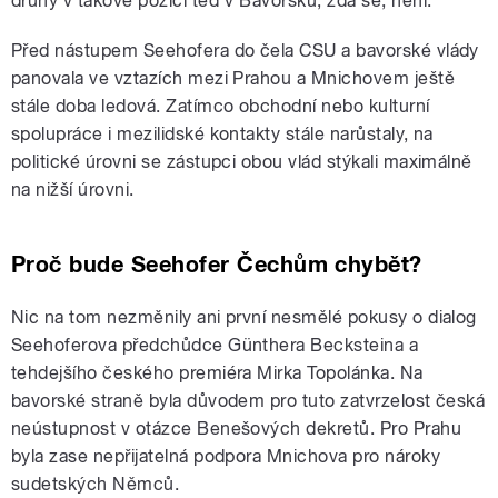
druhý v takové pozici teď v Bavorsku, zdá se, není.
Před nástupem Seehofera do čela CSU a bavorské vlády
panovala ve vztazích mezi Prahou a Mnichovem ještě
stále doba ledová. Zatímco obchodní nebo kulturní
spolupráce i mezilidské kontakty stále narůstaly, na
politické úrovni se zástupci obou vlád stýkali maximálně
na nižší úrovni.
Proč bude Seehofer Čechům chybět?
Nic na tom nezměnily ani první nesmělé pokusy o dialog
Seehoferova předchůdce Günthera Becksteina a
tehdejšího českého premiéra Mirka Topolánka. Na
bavorské straně byla důvodem pro tuto zatvrzelost česká
neústupnost v otázce Benešových dekretů. Pro Prahu
byla zase nepřijatelná podpora Mnichova pro nároky
sudetských Němců.