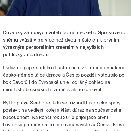
Dozvuky zářijových voleb do německého Spolkového
sněmu vyústily po více než dvou měsících k prvním
výrazným personálním změnám v nejvyšších
politických patrech.
I když na papíře udělala tlustou čáru za těmito debatami
česko-německá deklarace a Česko později vstoupilo po
bok Bavorů i do Evropské unie, odlišný pohled na
minulost obě sousední země stále rozděloval.
Byl to právě Seehofer, kdo se rozhodl historické spory
postavit na vedlejší kolej a klást důraz na současnost a
budoucnost. Na konci roku 2010 přijel jako první
bavorský premiér na průlomovou návštěvu Česka, která