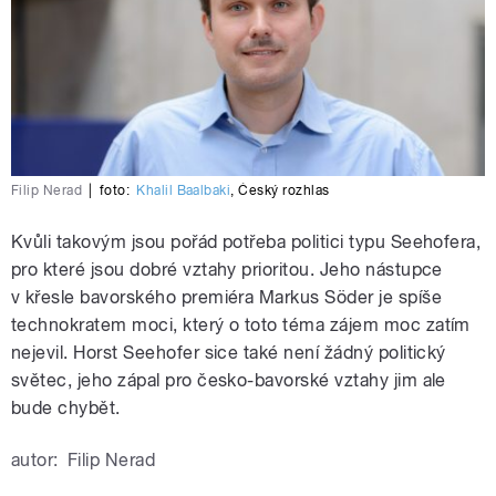
Filip Nerad
|
foto:
Khalil Baalbaki
,
Český rozhlas
Kvůli takovým jsou pořád potřeba politici typu Seehofera,
pro které jsou dobré vztahy prioritou. Jeho nástupce
v křesle bavorského premiéra Markus Söder je spíše
technokratem moci, který o toto téma zájem moc zatím
nejevil. Horst Seehofer sice také není žádný politický
světec, jeho zápal pro česko-bavorské vztahy jim ale
bude chybět.
autor:
Filip Nerad