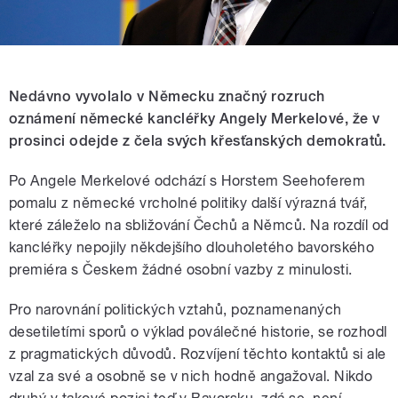
Nedávno vyvolalo v Německu značný rozruch
oznámení německé kancléřky Angely Merkelové, že v
prosinci odejde z čela svých křesťanských demokratů.
Po Angele Merkelové odchází s Horstem Seehoferem
pomalu z německé vrcholné politiky další výrazná tvář,
které záleželo na sbližování Čechů a Němců. Na rozdíl od
kancléřky nepojily někdejšího dlouholetého bavorského
premiéra s Českem žádné osobní vazby z minulosti.
Pro narovnání politických vztahů, poznamenaných
desetiletími sporů o výklad poválečné historie, se rozhodl
z pragmatických důvodů. Rozvíjení těchto kontaktů si ale
vzal za své a osobně se v nich hodně angažoval. Nikdo