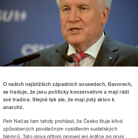
O našich nejbližších západních sousedech, Bavorech,
se traduje, že jsou politicky konzervativní a mají rádi
své tradice. Stejně tak ale, že mají jistý sklon k
anarchii.
Petr Nečas tam tehdy prohlásil, že Česko lituje křivd
způsobených poválečným vysídlením sudetských
Němců. Tato slova přitom pronesl jen krátce po první