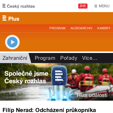
Přejít k hlavnímu obsahu
MENU
ŽIVĚ
PROGRAM
AUDIOARCHIV
KAMERY
Zahraniční
Program
Pořady
Více
…
Filip Nerad: Odcházení průkopníka