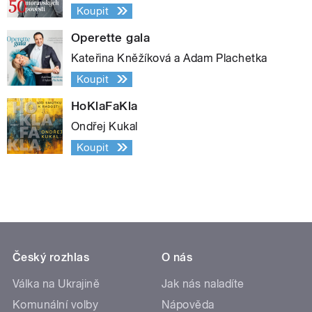
Koupit
Operette gala
Kateřina Kněžíková a Adam Plachetka
Koupit
HoKlaFaKla
Ondřej Kukal
Koupit
Český rozhlas
O nás
Válka na Ukrajině
Jak nás naladíte
Komunální volby
Nápověda