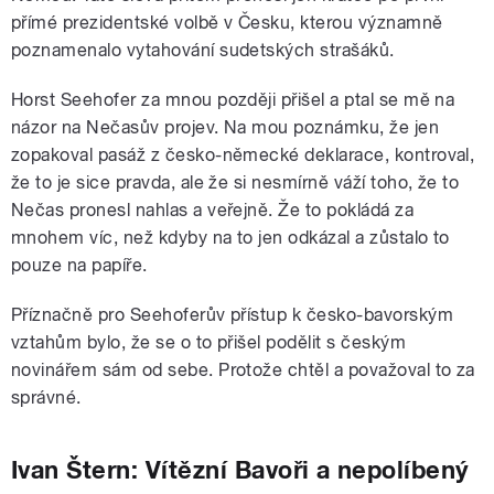
přímé prezidentské volbě v Česku, kterou významně
poznamenalo vytahování sudetských strašáků.
Horst Seehofer za mnou později přišel a ptal se mě na
názor na Nečasův projev. Na mou poznámku, že jen
zopakoval pasáž z česko-německé deklarace, kontroval,
že to je sice pravda, ale že si nesmírně váží toho, že to
Nečas pronesl nahlas a veřejně. Že to pokládá za
mnohem víc, než kdyby na to jen odkázal a zůstalo to
pouze na papíře.
Příznačně pro Seehoferův přístup k česko-bavorským
vztahům bylo, že se o to přišel podělit s českým
novinářem sám od sebe. Protože chtěl a považoval to za
správné.
Ivan Štern: Vítězní Bavoři a nepolíbený