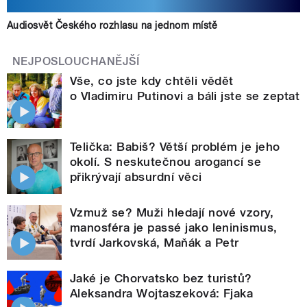
Audiosvět Českého rozhlasu na jednom místě
NEJPOSLOUCHANĚJŠÍ
Vše, co jste kdy chtěli vědět
o Vladimiru Putinovi a báli jste se zeptat
Telička: Babiš? Větší problém je jeho
okolí. S neskutečnou arogancí se
přikrývají absurdní věci
Vzmuž se? Muži hledají nové vzory,
manosféra je passé jako leninismus,
tvrdí Jarkovská, Maňák a Petr
Jaké je Chorvatsko bez turistů?
Aleksandra Wojtaszeková: Fjaka