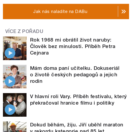
Jak nás naladíte na DABu
VÍCE Z POŘADU
Rok 1968 mi obrátil život naruby:
Člověk bez minulosti. Příběh Petra
Cejnara
Mám doma paní učitelku. Dokuseriál
o životě českých pedagogů a jejich
rodin
V hlavní roli Vary. Příběh festivalu, který
překračoval hranice filmu i politiky
Dokud běhám, žiju. Jiří uběhl maraton
v rekordu kategorie nad 85 let