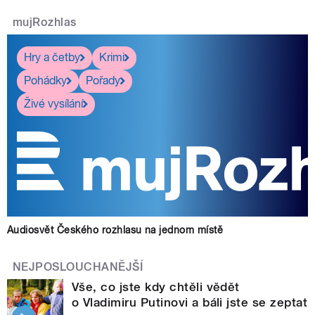
mujRozhlas
Hry a četby
Krimi
Pohádky
Pořady
Živé vysílání
Audiosvět Českého rozhlasu na jednom místě
NEJPOSLOUCHANĚJŠÍ
Vše, co jste kdy chtěli vědět
o Vladimiru Putinovi a báli jste se zeptat