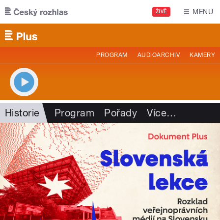
Přejít k hlavnímu obsahu
MENU
ŽIVĚ
PROGRAM
AUDIOARCHIV
KAMERY
Historie
Program
Pořady
Více
…