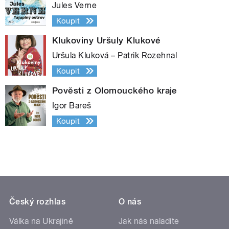
Jules Verne
Koupit
Klukoviny Uršuly Klukové
Uršula Kluková – Patrik Rozehnal
Koupit
Pověsti z Olomouckého kraje
Igor Bareš
Koupit
Český rozhlas
O nás
Válka na Ukrajině
Jak nás naladíte