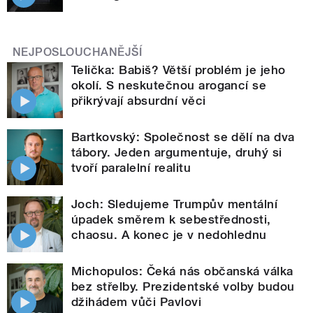
NEJPOSLOUCHANĚJŠÍ
Telička: Babiš? Větší problém je jeho
okolí. S neskutečnou arogancí se
přikrývají absurdní věci
Bartkovský: Společnost se dělí na dva
tábory. Jeden argumentuje, druhý si
tvoří paralelní realitu
Joch: Sledujeme Trumpův mentální
úpadek směrem k sebestřednosti,
chaosu. A konec je v nedohlednu
Michopulos: Čeká nás občanská válka
bez střelby. Prezidentské volby budou
džihádem vůči Pavlovi