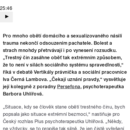
25:46
Pro mnoho obětí domácího a sexualizovaného násilí
trauma nekončí odsouzením pachatele. Bolest a
strach mnohdy přetrvávají i po vynesení rozsudku.
„Trestný čin zasáhne oběť tak extrémním způsobem,
že to není v silách sociálního systému spravedlnosti,“
říká v debatě Vertikály právnička a sociální pracovnice
Iva Černá Lambova. „Čekají uznání pravdy,“ vysvětluje
její kolegyně z poradny
Persefona
, psychoterapeutka
Barbora Uhlířová.
„Situace, kdy se člověk stane obětí trestného činu, bych
popsala jako situace extrémní bezmoci,“ nastiňuje pro
Český rozhlas Plus psychoterapeutka Uhlířová. „Někdy,
ne vždycky, se to propíše tak silně, že jen čistě vyřešení