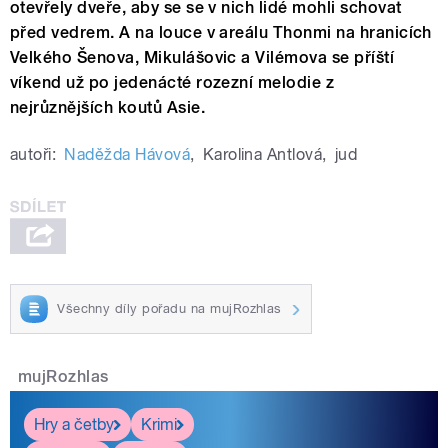
otevřely dveře, aby se se v nich lidé mohli schovat
před vedrem. A na louce v areálu Thonmi na hranicích
Velkého Šenova, Mikulášovic a Vilémova se příští
víkend už po jedenácté rozezní melodie z
nejrůznějších koutů Asie.
autoři:
Naděžda Hávová
,
Karolina Antlová
,
jud
Všechny díly pořadu na mujRozhlas
mujRozhlas
Hry a četby
Krimi