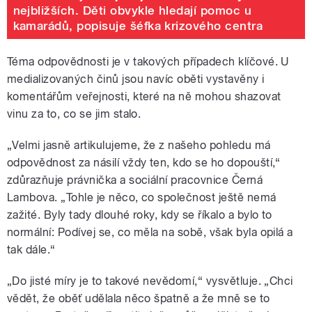
nejbližších. Děti obvykle hledají pomoc u
kamarádů, popisuje šéfka krizového centra
Téma odpovědnosti je v takových případech klíčové. U
medializovaných činů jsou navíc oběti vystavěny i
komentářům veřejnosti, které na ně mohou shazovat
vinu za to, co se jim stalo.
„Velmi jasně artikulujeme, že z našeho pohledu má
odpovědnost za násilí vždy ten, kdo se ho dopouští,“
zdůrazňuje právnička a sociální pracovnice Černá
Lambova. „Tohle je něco, co společnost ještě nemá
zažité. Byly tady dlouhé roky, kdy se říkalo a bylo to
normální: Podívej se, co měla na sobě, však byla opilá a
tak dále.“
„Do jisté míry je to takové nevědomí,“ vysvětluje. „Chci
vědět, že oběť udělala něco špatně a že mně se to