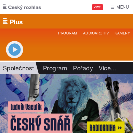
Přejít k hlavnímu obsahu
MENU
ŽIVĚ
PROGRAM
AUDIOARCHIV
KAMERY
Společnost
Program
Pořady
Více
…