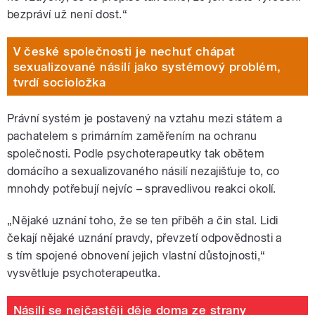
bezpráví už není dost.“
V české společnosti je nechuť chápat
sexualizované násilí jako systémový problém,
tvrdí socioložka
Právní systém je postavený na vztahu mezi státem a
pachatelem s primárním zaměřením na ochranu
společnosti. Podle psychoterapeutky tak obětem
domácího a sexualizovaného násilí nezajišťuje to, co
mnohdy potřebují nejvíc – spravedlivou reakci okolí.
„Nějaké uznání toho, že se ten příběh a čin stal. Lidi
čekají nějaké uznání pravdy, převzetí odpovědnosti a
s tím spojené obnovení jejich vlastní důstojnosti,“
vysvětluje psychoterapeutka.
Násilí se nejčastěji děje doma ze strany