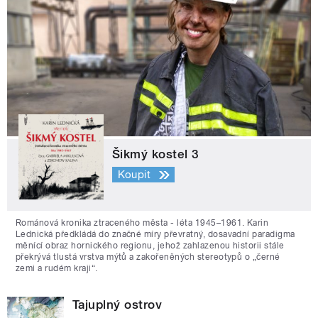
Šikmý kostel 3
Koupit
Románová kronika ztraceného města - léta 1945–1961. Karin
Lednická předkládá do značné míry převratný, dosavadní paradigma
měnící obraz hornického regionu, jehož zahlazenou historii stále
překrývá tlustá vrstva mýtů a zakořeněných stereotypů o „černé
zemi a rudém kraji“.
Tajuplný ostrov