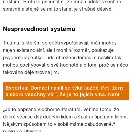
nestane. Protože připustit si, že můžu udělat všechno
správně a stejně se mi to stane, je strašně děsivé.“
Nespravedlnost systému
Trauma, s kterým se oběti vypořádávají, má mnohdy
nejen existenciální, ale i morální rozměr, poukazuje
psychoterapeutka. Lidé ohrožení domácím násilím tak
mohou pochybovat o své hodnotě a o tom, proč se něco
takového děje zrovna jim.
Expertka: Domácí násilí se týká každé třetí ženy
a skoro všechny věří, že je to jejich vina. Není
„Je to popsané v odborné literatuře. Věříme tomu, že
dobré věci se dějí dobrým lidem a špatné špatným lidem.
Nějakým způsobem to v sobě máme zabudované,“
přibližuje Uhlířová.