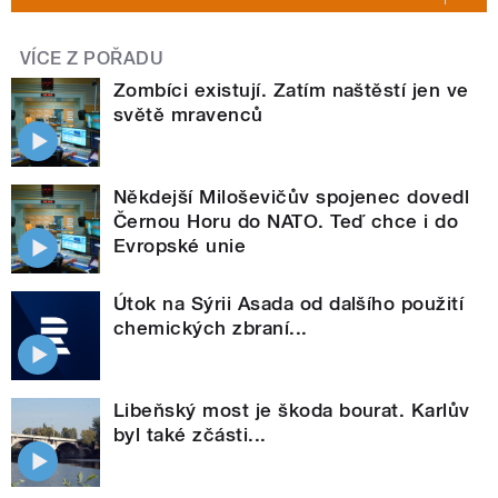
VÍCE Z POŘADU
Zombíci existují. Zatím naštěstí jen ve
světě mravenců
Někdejší Miloševičův spojenec dovedl
Černou Horu do NATO. Teď chce i do
Evropské unie
Útok na Sýrii Asada od dalšího použití
chemických zbraní...
Libeňský most je škoda bourat. Karlův
byl také zčásti...