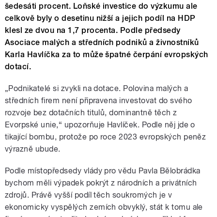
šedesáti procent. Loňské investice do výzkumu ale
celkově byly o desetinu nižší a jejich podíl na HDP
klesl ze dvou na 1,7 procenta. Podle předsedy
Asociace malých a středních podniků a živnostníků
Karla Havlíčka za to může špatné čerpání evropských
dotací.
„Podnikatelé si zvykli na dotace. Polovina malých a
středních firem není připravena investovat do svého
rozvoje bez dotačních titulů, dominantně těch z
Evorpské unie,“ upozorňuje Havlíček. Podle něj jde o
tikající bombu, protože po roce 2023 evropských peněz
výrazně ubude.
Podle místopředsedy vlády pro vědu Pavla Bělobrádka
bychom měli výpadek pokrýt z národních a privátních
zdrojů. Právě vyšší podíl těch soukromých je v
ekonomicky vyspělých zemích obvyklý, stát k tomu ale