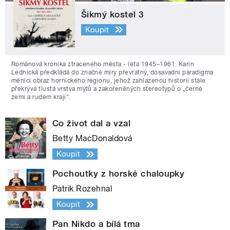
Šikmý kostel 3
Koupit
Románová kronika ztraceného města - léta 1945–1961. Karin
Lednická předkládá do značné míry převratný, dosavadní paradigma
měnící obraz hornického regionu, jehož zahlazenou historii stále
překrývá tlustá vrstva mýtů a zakořeněných stereotypů o „černé
zemi a rudém kraji“.
Co život dal a vzal
Betty MacDonaldová
Koupit
Pochoutky z horské chaloupky
Patrik Rozehnal
Koupit
Pan Nikdo a bílá tma