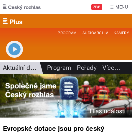
Přejít k hlavnímu obsahu
MENU
ŽIVĚ
PROGRAM
AUDIOARCHIV
KAMERY
Aktuální dění
Program
Pořady
Více
…
Evropské dotace jsou pro český