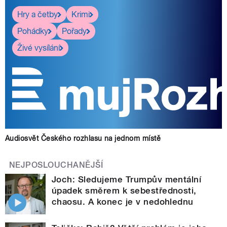
Hry a četby
Krimi
Pohádky
Pořady
Živé vysílání
Audiosvět Českého rozhlasu na jednom místě
NEJPOSLOUCHANĚJŠÍ
Joch: Sledujeme Trumpův mentální
úpadek směrem k sebestřednosti,
chaosu. A konec je v nedohlednu