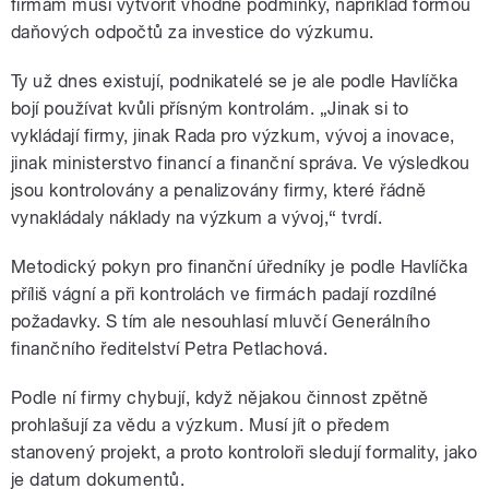
firmám musí vytvořit vhodné podmínky, například formou
daňových odpočtů za investice do výzkumu.
Ty už dnes existují, podnikatelé se je ale podle Havlíčka
bojí používat kvůli přísným kontrolám. „Jinak si to
vykládají firmy, jinak Rada pro výzkum, vývoj a inovace,
jinak ministerstvo financí a finanční správa. Ve výsledkou
jsou kontrolovány a penalizovány firmy, které řádně
vynakládaly náklady na výzkum a vývoj,“ tvrdí.
Metodický pokyn pro finanční úředníky je podle Havlíčka
příliš vágní a při kontrolách ve firmách padají rozdílné
požadavky. S tím ale nesouhlasí mluvčí Generálního
finančního ředitelství Petra Petlachová.
Podle ní firmy chybují, když nějakou činnost zpětně
prohlašují za vědu a výzkum. Musí jít o předem
stanovený projekt, a proto kontroloři sledují formality, jako
je datum dokumentů.