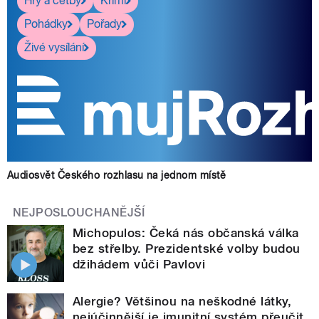
Hry a četby
Krimi
Pohádky
Pořady
Živé vysílání
Audiosvět Českého rozhlasu na jednom místě
NEJPOSLOUCHANĚJŠÍ
Michopulos: Čeká nás občanská válka
bez střelby. Prezidentské volby budou
džihádem vůči Pavlovi
Alergie? Většinou na neškodné látky,
nejúčinnější je imunitní systém přeučit,