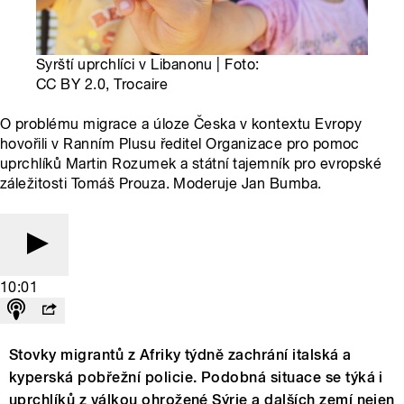
Syrští uprchlíci v Libanonu | Foto:
CC BY 2.0, Trocaire
O problému migrace a úloze Česka v kontextu Evropy
hovořili v Ranním Plusu ředitel Organizace pro pomoc
uprchlíků Martin Rozumek a státní tajemník pro evropské
záležitosti Tomáš Prouza. Moderuje Jan Bumba.
10:01
Stovky migrantů z Afriky týdně zachrání italská a
kyperská pobřežní policie. Podobná situace se týká i
uprchlíků z válkou ohrožené Sýrie a dalších zemí nejen