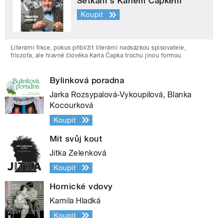
Setkání s Karlem Čapkem
Koupit
Literární fikce, pokus přiblížit literární nadsázkou spisovatele,
filozofa, ale hlavně člověka Karla Čapka trochu jinou formou.
Bylinková poradna
Jarka Rozsypalová-Vykoupilová, Blanka
Kocourková
Koupit
Mít svůj kout
Jitka Zelenková
Koupit
Hornické vdovy
Kamila Hladká
Koupit