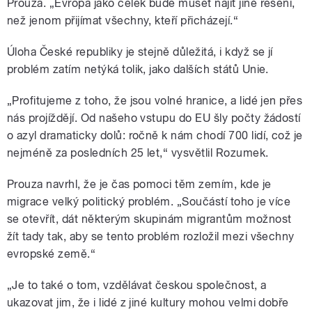
Prouza. „Evropa jako celek bude muset najít jiné řešení,
než jenom přijímat všechny, kteří přicházejí.“
Úloha České republiky je stejně důležitá, i když se jí
problém zatím netýká tolik, jako dalších států Unie.
„Profitujeme z toho, že jsou volné hranice, a lidé jen přes
nás projíždějí. Od našeho vstupu do EU šly počty žádostí
o azyl dramaticky dolů: ročně k nám chodí 700 lidí, což je
nejméně za posledních 25 let,“ vysvětlil Rozumek.
Prouza navrhl, že je čas pomoci těm zemím, kde je
migrace velký politický problém. „Součástí toho je více
se otevřít, dát některým skupinám migrantům možnost
žít tady tak, aby se tento problém rozložil mezi všechny
evropské země.“
„Je to také o tom, vzdělávat českou společnost, a
ukazovat jim, že i lidé z jiné kultury mohou velmi dobře