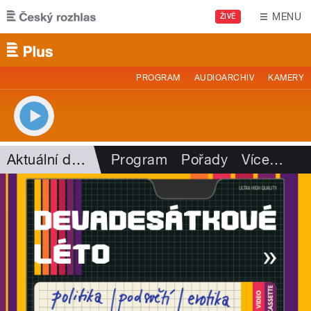
Přejít k hlavnímu obsahu
MENU
ŽIVĚ
PROGRAM
AUDIOARCHIV
KAMERY
Aktuální dění
Program
Pořady
Více
…