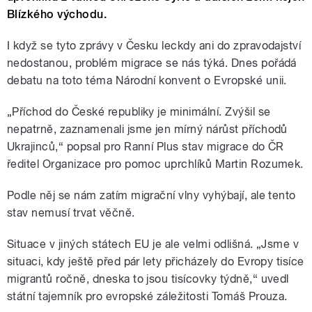
Blízkého východu.
I když se tyto zprávy v Česku leckdy ani do zpravodajství
nedostanou, problém migrace se nás týká. Dnes pořádá
debatu na toto téma Národní konvent o Evropské unii.
„Příchod do České republiky je minimální. Zvýšil se
nepatrně, zaznamenali jsme jen mírný nárůst příchodů
Ukrajinců,“ popsal pro Ranní Plus stav migrace do ČR
ředitel Organizace pro pomoc uprchlíků Martin Rozumek.
Podle něj se nám zatím migrační vlny vyhýbají, ale tento
stav nemusí trvat věčně.
Situace v jiných státech EU je ale velmi odlišná. „Jsme v
situaci, kdy ještě před pár lety přicházely do Evropy tisíce
migrantů ročně, dneska to jsou tisícovky týdně,“ uvedl
státní tajemník pro evropské záležitosti Tomáš Prouza.