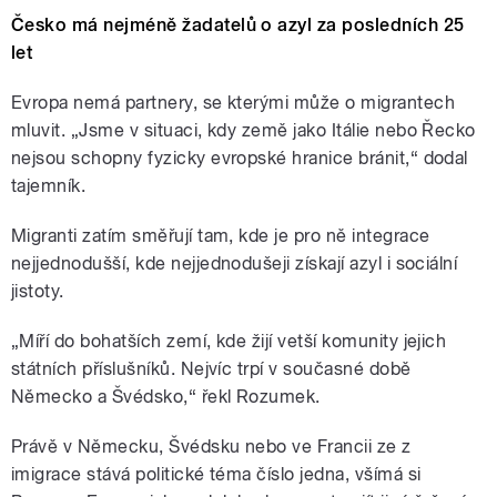
Česko má nejméně žadatelů o azyl za posledních 25
let
Evropa nemá partnery, se kterými může o migrantech
mluvit. „Jsme v situaci, kdy země jako Itálie nebo Řecko
nejsou schopny fyzicky evropské hranice bránit,“ dodal
tajemník.
Migranti zatím směřují tam, kde je pro ně integrace
nejjednodušší, kde nejjednodušeji získají azyl i sociální
jistoty.
„Míří do bohatších zemí, kde žijí vetší komunity jejich
státních příslušníků. Nejvíc trpí v současné době
Německo a Švédsko,“ řekl Rozumek.
Právě v Německu, Švédsku nebo ve Francii ze z
imigrace stává politické téma číslo jedna, všímá si