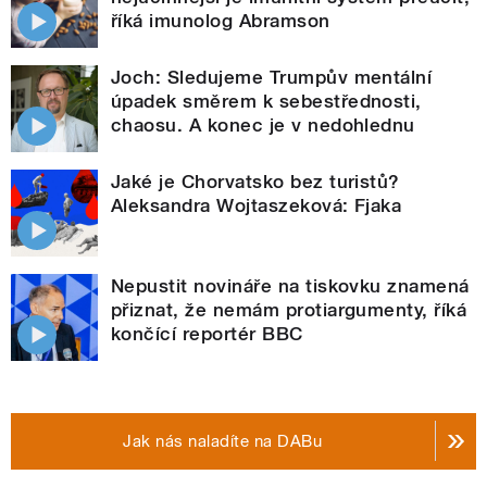
říká imunolog Abramson
Joch: Sledujeme Trumpův mentální
úpadek směrem k sebestřednosti,
chaosu. A konec je v nedohlednu
Jaké je Chorvatsko bez turistů?
Aleksandra Wojtaszeková: Fjaka
Nepustit novináře na tiskovku znamená
přiznat, že nemám protiargumenty, říká
končící reportér BBC
Jak nás naladíte na DABu