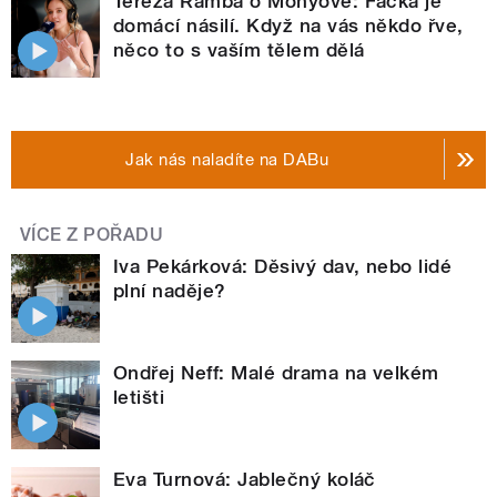
Tereza Ramba o Monyové: Facka je
domácí násilí. Když na vás někdo řve,
něco to s vaším tělem dělá
Jak nás naladíte na DABu
VÍCE Z POŘADU
Iva Pekárková: Děsivý dav, nebo lidé
plní naděje?
Ondřej Neff: Malé drama na velkém
letišti
Eva Turnová: Jablečný koláč