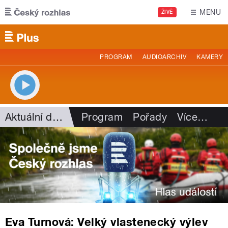
Přejít k hlavnímu obsahu
MENU
ŽIVĚ
PROGRAM
AUDIOARCHIV
KAMERY
Aktuální dění
Program
Pořady
Více
…
Eva Turnová: Velký vlastenecký výlev