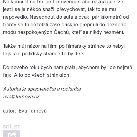
Na konci filmu trojice filmovému štábu naznačuje, že
jestli se je někdo snažil převychovat, tak to se mu
nepovedlo. Nasednout do auta a cvak, pár kilometrů od
fronty se tři dezoláti zase briskně přepnuli do běžného
módu nespokojených Čechů, kteří se nikdy nezmění.
Takže můj názor na film: po filmařský stránce to nebyl
fejk, ale po lidský stránce to byl fejk.
Do nového roku bych nám přála, abychom byli co nejmíň
fejk. A to po všech stránkách.
Autorka je spisovatelka a rockerka
eva@turnova.cz
autor:
Eva Turnová