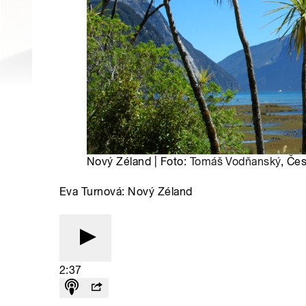
Nový Zéland | Foto:
Tomáš Vodňanský
, Če
Eva Turnová: Nový Zéland
2:37