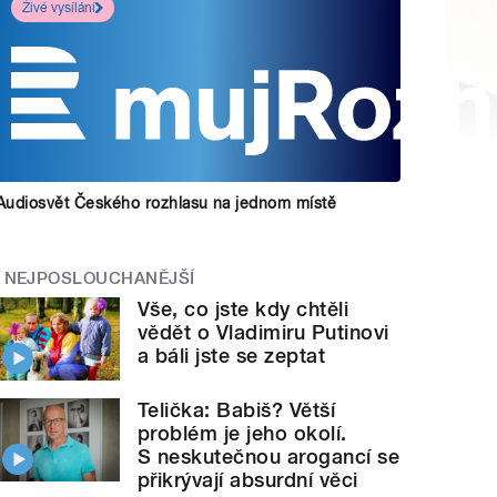
Živé vysílání
Audiosvět Českého rozhlasu na jednom místě
NEJPOSLOUCHANĚJŠÍ
Vše, co jste kdy chtěli
vědět o Vladimiru Putinovi
a báli jste se zeptat
Telička: Babiš? Větší
problém je jeho okolí.
S neskutečnou arogancí se
přikrývají absurdní věci