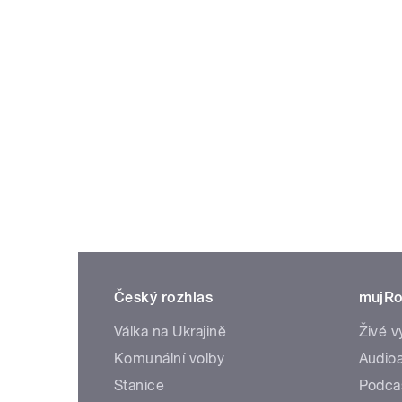
Český rozhlas
mujRo
Válka na Ukrajině
Živé v
Komunální volby
Audioa
Stanice
Podca