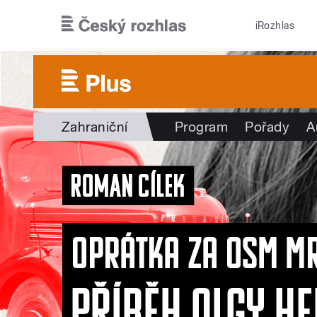
Přejít k hlavnímu obsahu
iRozhlas
Zahraniční
Program
Pořady
A