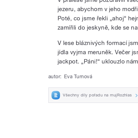
jezeru, abychom v jeho modři
Poté, co jsme řekli „ahoj
“
hejn
zamířili do jeskyně, kde se na
V lese bláznivých formací js
jídla vyjma meruněk. Večer jsme
jackpot. „Páni!
“
uklouzlo nám
autor:
Eva Turnová
Všechny díly pořadu na mujRozhlas