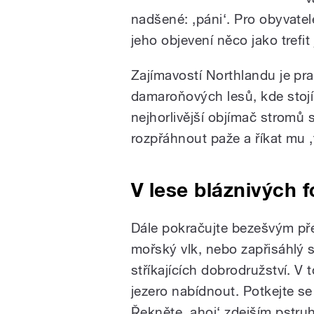
nadšené: ‚páni‘. Pro obyvate
jeho objevení něco jako trefit
Zajímavostí Northlandu je p
damaroňových lesů, kde stoj
nejhorlivější objímač stromů
rozpřáhnout paže a říkat mu ‚
V lese bláznivých 
Dále pokračujte bezešvým pře
mořský vlk, nebo zapřisáhlý 
stříkajících dobrodružství. V
jezero nabídnout. Potkejte se
Řekněte ‚ahoj‘ zdejším pstruh