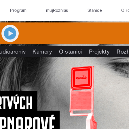
Program
mujRozhlas
Stanice
O r
udioarchiv
Kamery
O stanici
Projekty
Rozh