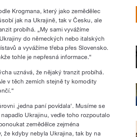
odle Krogmana, který jako zemědělec
ůsobí jak na Ukrajině, tak v Česku, ale
ranzit probíhá. „My sami vyvážíme
 Ukrajiny do německých nebo italských
řístavů a vyvážíme třeba přes Slovensko.
akže tohle je nepřesná informace.“
ýcha uznává, že nějaký tranzit probíhá.
Ale v těch zemích stejně ty komodity
ončí.“
úrovni ‚jedna paní povídala‘. Musíme se
 napadlo Ukrajinu, vedle toho rozpoutalo
o ponoukat zemědělce zejména
, že kdyby nebyla Ukrajina, tak by na