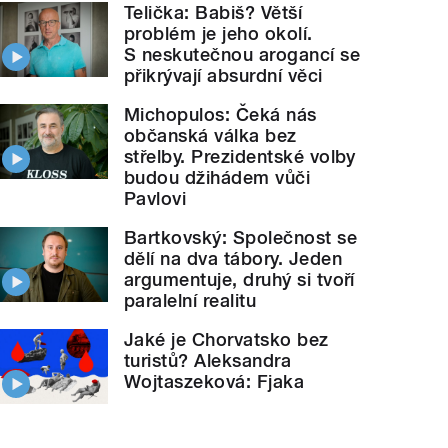
Telička: Babiš? Větší
problém je jeho okolí.
S neskutečnou arogancí se
přikrývají absurdní věci
Michopulos: Čeká nás
občanská válka bez
střelby. Prezidentské volby
budou džihádem vůči
Pavlovi
Bartkovský: Společnost se
dělí na dva tábory. Jeden
argumentuje, druhý si tvoří
paralelní realitu
Jaké je Chorvatsko bez
turistů? Aleksandra
Wojtaszeková: Fjaka