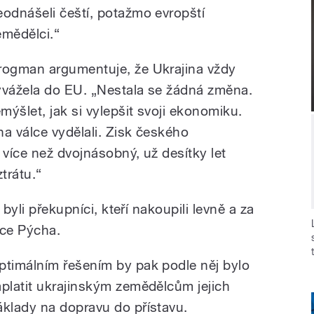
eodnášeli čeští, potažmo evropští
emědělci.“
rogman argumentuje, že Ukrajina vždy
yvážela do EU. „Nestala se žádná změna.
ýšlet, jak si vylepšit svoji ekonomiku.
a válce vydělali. Zisk českého
 více než dvojnásobný, už desítky let
trátu.“
 byli překupníci, kteří nakoupili levně a za
lce Pýcha.
ptimálním řešením by pak podle něj bylo
aplatit ukrajinským zemědělcům jejich
áklady na dopravu do přístavu.