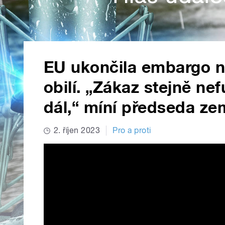
EU ukončila embargo n
obilí. „Zákaz stejně ne
dál,“ míní předseda z
2. říjen 2023
Pro a proti