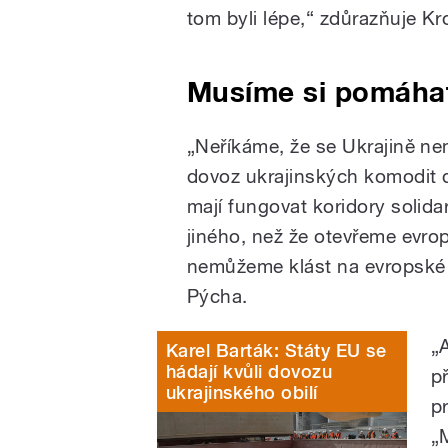
tom byli lépe,“ zdůrazňuje K
Musíme si pomáha
„Neříkáme, že se Ukrajině n
dovoz ukrajinských komodit 
mají fungovat koridory solida
jiného, než že otevřeme evro
nemůžeme klást na evropské 
Pýcha.
„A
Karel Barták: Státy EU se
hádají kvůli dovozu
p
ukrajinského obilí
p
„