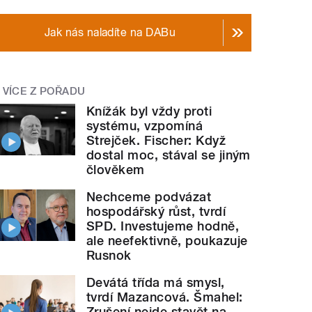
Jak nás naladíte na DABu
VÍCE Z POŘADU
Knížák byl vždy proti
systému, vzpomíná
Strejček. Fischer: Když
dostal moc, stával se jiným
člověkem
Nechceme podvázat
hospodářský růst, tvrdí
SPD. Investujeme hodně,
ale neefektivně, poukazuje
Rusnok
Devátá třída má smysl,
tvrdí Mazancová. Šmahel:
Zrušení nejde stavět na