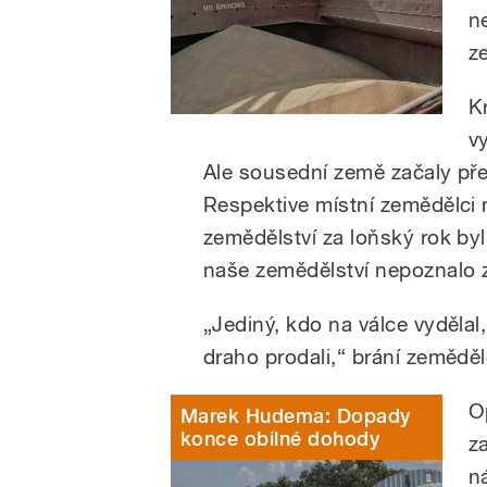
n
z
K
v
Ale sousední země začaly přem
Respektive místní zemědělci n
zemědělství za loňský rok byl
naše zemědělství nepoznalo z
„Jediný, kdo na válce vydělal,
draho prodali,“ brání zemědě
O
Marek Hudema: Dopady
konce obilné dohody
z
n