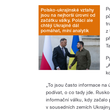
P
Polsko-ukrajinské vztahy
jsou na nejhorší úrovni od
p
začátku války. Poláci ale
t
chtějí Ukrajině dál
pomáhat, míní analytik
z
p
T
P
„
k
„To jsou často informace na 
podívat, o co tady jde. Rusko
informační válku, kdy začal
v sousedních zemích Ukrajiny