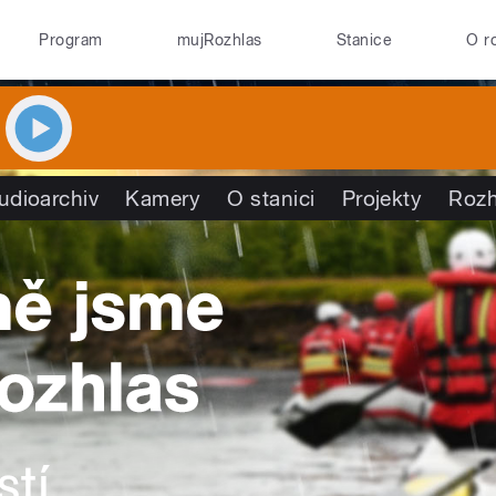
Program
mujRozhlas
Stanice
O r
udioarchiv
Kamery
O stanici
Projekty
Rozh