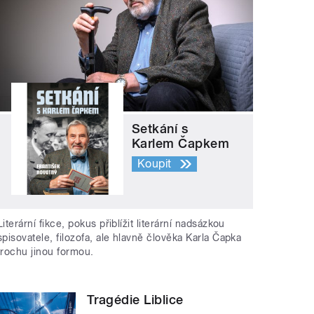
Setkání s
Karlem Čapkem
Koupit
Literární fikce, pokus přiblížit literární nadsázkou
spisovatele, filozofa, ale hlavně člověka Karla Čapka
trochu jinou formou.
Tragédie Liblice