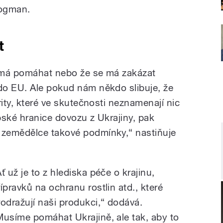
rogman.
t
emá pomáhat nebo že se má zakázat
do EU. Ale pokud nám někdo slibuje, že
rity, které ve skutečnosti neznamenají nic
pské hranice dovozu z Ukrajiny, pak
zemědělce takové podmínky,“ nastiňuje
ť už je to z hlediska péče o krajinu,
řípravků na ochranu rostlin atd., které
rodražují naši produkci,“ dodává.
Musíme pomáhat Ukrajině, ale tak, aby to