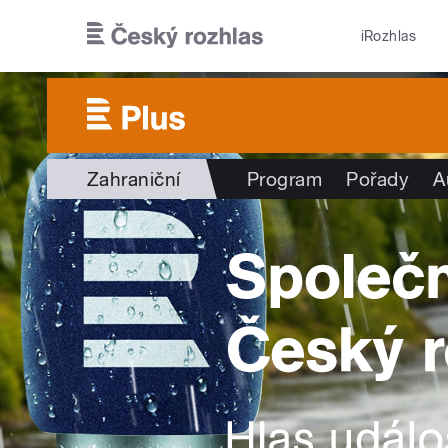
Přejít k hlavnímu obsahu
iRozhlas
Zahraniční
Program
Pořady
A