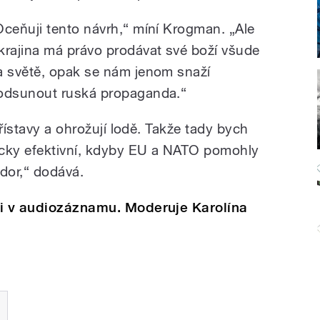
Oceňuji tento návrh,“ míní Krogman. „Ale
krajina má právo prodávat své boží všude
a světě, opak se nám jenom snaží
odsunout ruská propaganda.“
řístavy a ohrožují lodě. Takže tady bych
icky efektivní, kdyby EU a NATO pomohly
idor,“ dodává.
si v audiozáznamu. Moderuje Karolína