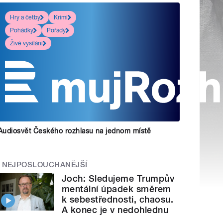
Hry a četby
Krimi
Pohádky
Pořady
Živé vysílání
Audiosvět Českého rozhlasu na jednom místě
NEJPOSLOUCHANĚJŠÍ
Joch: Sledujeme Trumpův
mentální úpadek směrem
k sebestřednosti, chaosu.
A konec je v nedohlednu