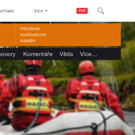
ozhlase
Více
ŽIVĚ
PROGRAM
AUDIOARCHIV
KAMERY
ovory
Komentáře
Věda
Více
…