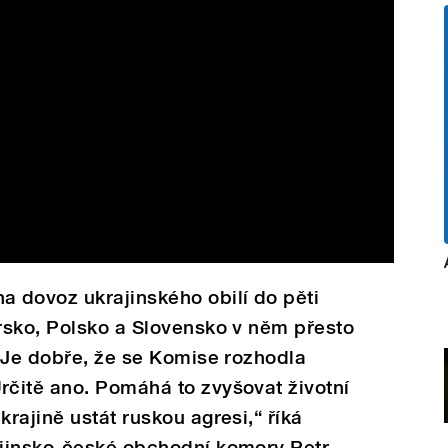
 dovoz ukrajinského obilí do pěti
rsko, Polsko a Slovensko v něm přesto
 Je dobře, že se Komise rozhodla
čitě ano. Pomáhá to zvyšovat životní
rajině ustát ruskou agresi,“ říká
jinsko-české obchodní komory Petr