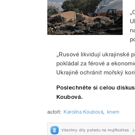
„
U
n
p
„Rusové likvidují ukrajinské p
pokládal za férové a ekonom
Ukrajině ochránit mořský kor
Poslechněte si celou disku
Koubová.
autoři:
Karolína Koubová
,
knem
Všechny díly pořadu na mujRozhlas