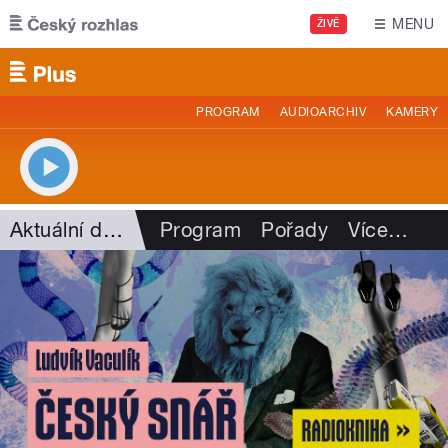
Přejít k hlavnímu obsahu
MENU
ŽIVĚ
PROGRAM
AUDIOARCHIV
KAMERY
Aktuální dění
Program
Pořady
Více
…