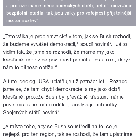
a protože máme méně amerických obětí, neboť používáme
bezpilotní letadla, tak jsou války pro veřejnost přijatelnější
než za Bushe.“
„Tato válka je problematická v tom, jak se Bush rozhodl,
že budeme vyvážet demokracii,“ soudí novinář. „Já to
vidím tak, že jsme se rozhodli, že máme my jako
křesťané nebo židé povinnost pomáhat ostatním, i když
nám to přinese obtíže.“
A tuto ideologii USA uplatňuje už patnáct let. „Rozhodli
jsme se, že tam chybí demokracie, a my jako dobří
křesťané, protože Bush byl převážně křesťan, máme
povinnost s tím něco udělat,“ analyzuje pohnutky
Spojených států novinář.
„A místo toho, aby se Bush soustředil na to, co je
nejlepší pro ten region, tak se rozhodl, že tam uplatníme