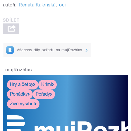
autoři:
Renata Kalenská
,
oci
Všechny díly pořadu na mujRozhlas
mujRozhlas
Hry a četby
Krimi
Pohádky
Pořady
Živé vysílání