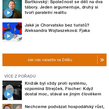
Bartkovský: Společnost se dělí na dva
tábory. Jeden argumentuje, druhý si
tvoří paralelní realitu
Jaké je Chorvatsko bez turistů?
Aleksandra Wojtaszeková: Fjaka
Jak nás naladíte na DABu
VÍCE Z POŘADU
Knížák byl vždy proti systému,
vzpomíná Strejček. Fischer: Když
dostal moc, stával se jiným člověkem
Nechceme podvázat hospodářský růst,