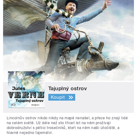
Tajuplný ostrov
Koupit
Lincolnův ostrov nikdo nikdy na mapě nenašel, a přece ho znají lidé
na celém světě. Už déle než sto třicet let na něm prožívají
dobrodružství s pěticí trosečníků, kteří na něm našli útočiště, a
hlavně nejedno tajemství.