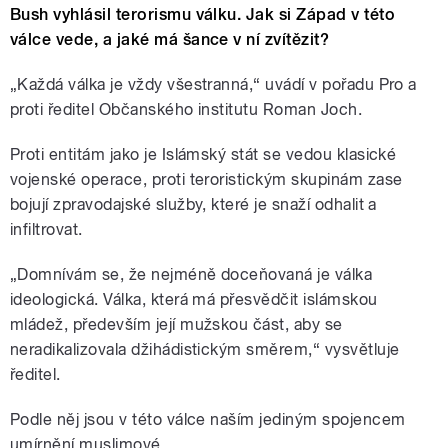
Bush vyhlásil terorismu válku. Jak si Západ v této
válce vede, a jaké má šance v ní zvítězit?
„Každá válka je vždy všestranná,“ uvádí v pořadu Pro a
proti ředitel Občanského institutu Roman Joch.
Proti entitám jako je Islámský stát se vedou klasické
vojenské operace, proti teroristickým skupinám zase
bojují zpravodajské služby, které je snaží odhalit a
infiltrovat.
„Domnívám se, že nejméně doceňovaná je válka
ideologická. Válka, která má přesvědčit islámskou
mládež, především její mužskou část, aby se
neradikalizovala džihádistickým směrem,“ vysvětluje
ředitel.
Podle něj jsou v této válce naším jediným spojencem
umírnění muslimové.