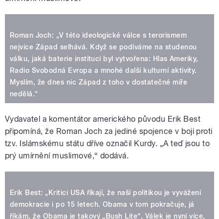
Roman Joch: „V této ideologické válce s terorismem
nejvíce Západ selhává. Když se podíváme na studenou
válku, jaká baterie institucí byl vytvořena: Hlas Ameriky,
Radio Svobodná Evropa a mnohé další kulturní aktivity.
Myslím, že dnes nic Západ z toho v dostatečné míře
nedělá.“
Vydavatel a komentátor amerického původu Erik Best
připomíná, že Roman Joch za jediné spojence v boji proti
tzv. Islámskému státu dříve označil Kurdy. „A teď jsou to
prý umírnění muslimové,“ dodává.
Erik Best: „Kritici USA říkají, že naší politikou je vyvážení
demokracie i po 15 letech. Obama v tom pokračuje, já
říkám, že Obama je takový „Bush Lite“. Válek je nyní více,