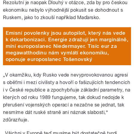
Rezolutní je naopak Dlouhý v otázce, zda by pro českou
ekonomiku nebylo výhodnější pokusit se dohodnout s
Ruskem, jako to zkouší například Maďarsko.
Emisní povolenky jsou autopilot, který nás vede
k dekarbonizaci. Energie zdražují jen marginálně,
míní europoslanec Niedermayer. Tisíc eur za
megawatthodinu nám vymlátí ekonomiku,
oponuje europoslanec Tošenovský
„V okamžiku, kdy Rusko vede nevyprovokovanou agresi
s oběťmi i mezi civilisty a hovoří o fašizujících tendencích
i v České republice a zpochybňuje základní parametry, na
kterých od roku 1989 fungujeme, tak dokud nedojde k
přerušení vojenských operací a nezačne se jednat, tak
nesmíme dát ruské straně ani náznak slabosti,“
zdůrazňuje.
„Všichni v Evropě teď musíme být dostatečně tvrdí.