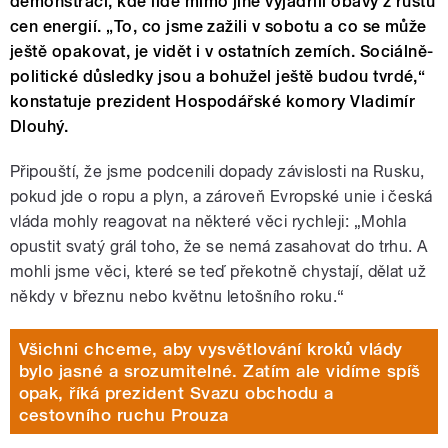
demonstraci, kde lidé mimo jiné vyjádřili obavy z růstu
cen energií. „To, co jsme zažili v sobotu a co se může
ještě opakovat, je vidět i v ostatních zemích. Sociálně-
politické důsledky jsou a bohužel ještě budou tvrdé,“
konstatuje prezident Hospodářské komory Vladimír
Dlouhý.
Připouští, že jsme podcenili dopady závislosti na Rusku,
pokud jde o ropu a plyn, a zároveň Evropské unie i česká
vláda mohly reagovat na některé věci rychleji: „Mohla
opustit svatý grál toho, že se nemá zasahovat do trhu. A
mohli jsme věci, které se teď překotně chystají, dělat už
někdy v březnu nebo květnu letošního roku.“
Všichni chceme, aby vysvětlování kroků vlády
bylo jasné a srozumitelné. Zatím ale vidíme spíš
opak, říká prezident Svazu obchodu a
cestovního ruchu Prouza