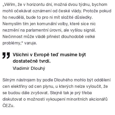
„Věřím, že v horizontu dní, možná dvou týdnu, bychom
mohli očekávat oznámení od české vlády. Protože pokud
ho neudělá, bude to pro ni mít složité důsledky.
Nemyslím tím jen komunální volby, které sice nic
nezmění na parlamentní úrovni, ale vyšlou signál.
Nečinnost může vládě přinést dlouhodobě velké
problémy,“ varuje.
Všichni v Evropě teď musíme být
dostatečně tvrdí.
Vladimír Dlouhý
Silným nástrojem by podle Dlouhého mohlo být oddělení
cen elektřiny od cen plynu, u kterých nelze vyloučit, že
se budou dále zvyšovat. Stejně tak je prý třeba
diskutovat o možnosti vykoupení minoritních akcionářů
ČEZu.