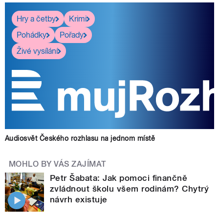
Hry a četby
Krimi
Pohádky
Pořady
Živé vysílání
Audiosvět Českého rozhlasu na jednom místě
MOHLO BY VÁS ZAJÍMAT
Petr Šabata: Jak pomoci finančně
zvládnout školu všem rodinám? Chytrý
návrh existuje