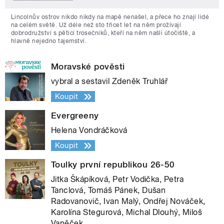
Lincolnův ostrov nikdo nikdy na mapě nenašel, a přece ho znají lidé
na celém světě. Už déle než sto třicet let na něm prožívají
dobrodružství s pěticí trosečníků, kteří na něm našli útočiště, a
hlavně nejedno tajemství.
Moravské pověsti
vybral a sestavil Zdeněk Truhlář
Koupit
Evergreeny
Helena Vondráčková
Koupit
Toulky první republikou 26-50
Jitka Škápíková, Petr Vodička, Petra
Tanclová, Tomáš Pánek, Dušan
Radovanovič, Ivan Malý, Ondřej Nováček,
Karolína Stegurová, Michal Dlouhý, Miloš
Vaněček