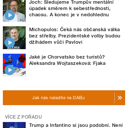
Joch: Sledujeme Trumpův mentální
úpadek směrem k sebestřednosti,
chaosu. A konec je v nedohlednu
Michopulos: Čeká nás občanská válka
bez střelby. Prezidentské volby budou
džihádem vůči Pavlovi
Jaké je Chorvatsko bez turistů?
Aleksandra Wojtaszeková: Fjaka
Jak nás naladíte na DABu
VÍCE Z POŘADU
Trump a Infantino si jsou podobní. Není