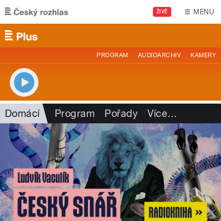
Přejít k hlavnímu obsahu
MENU
ŽIVĚ
PROGRAM
AUDIOARCHIV
KAMERY
Domácí
Program
Pořady
Více
…