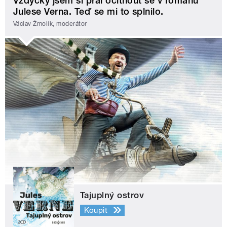
Vždycky jsem si přál ocitnout se v románu
Julese Verna. Teď se mi to splnilo.
Václav Žmolík, moderátor
Tajuplný ostrov
Koupit