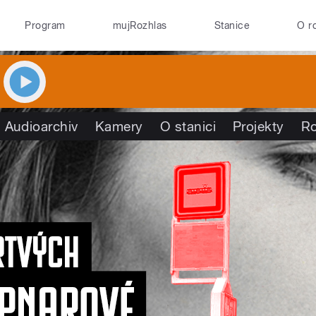
Program
mujRozhlas
Stanice
O r
Audioarchiv
Kamery
O stanici
Projekty
R