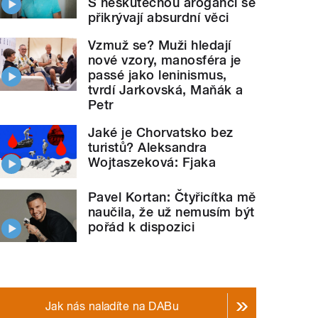
S neskutečnou arogancí se
přikrývají absurdní věci
Vzmuž se? Muži hledají
nové vzory, manosféra je
passé jako leninismus,
tvrdí Jarkovská, Maňák a
Petr
Jaké je Chorvatsko bez
turistů? Aleksandra
Wojtaszeková: Fjaka
Pavel Kortan: Čtyřicítka mě
naučila, že už nemusím být
pořád k dispozici
Jak nás naladíte na DABu