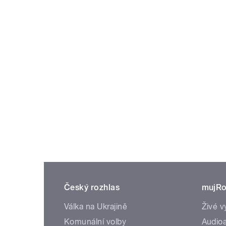
Český rozhlas
mujRo
Válka na Ukrajině
Živé v
Komunální volby
Audioa