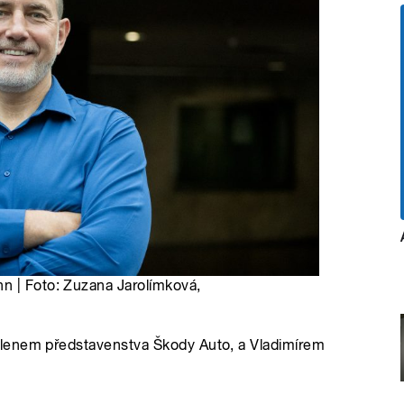
n | Foto: Zuzana Jarolímková,
lenem představenstva Škody Auto, a Vladimírem