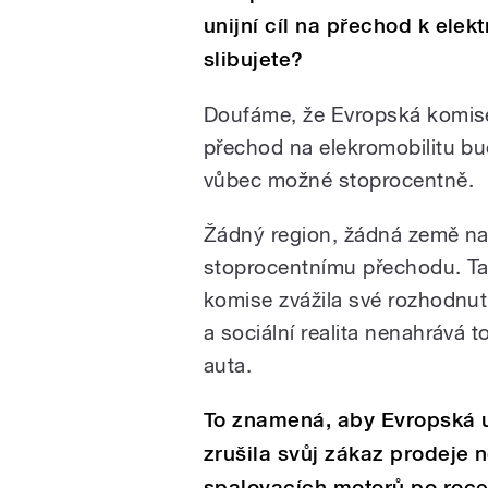
unijní cíl na přechod k elek
slibujete?
Doufáme, že Evropská komise 
přechod na elekromobilitu bude
vůbec možné s
toprocentně.
Žádný region, žádná země na
stoprocentnímu přechodu.
Ta
komise zvážila své rozhodnut
a sociální realita nenahrává 
auta.
To znamená, aby Evropská 
zrušila svůj zákaz prodeje 
spalovacích motorů po roce