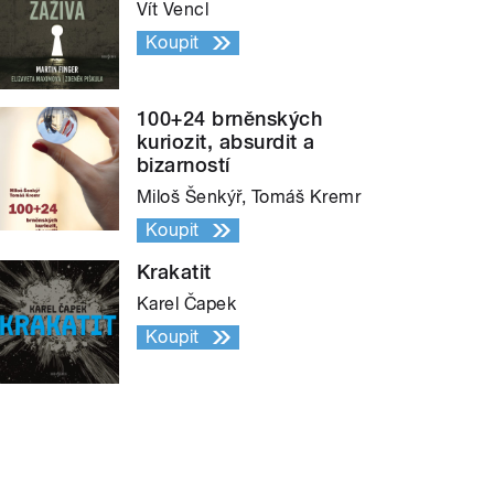
Vít Vencl
Koupit
100+24 brněnských
kuriozit, absurdit a
bizarností
Miloš Šenkýř, Tomáš Kremr
Koupit
Krakatit
Karel Čapek
Koupit