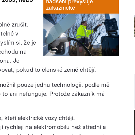
nadšení převyšuje
zákaznické
lně zrušit.
telné v
slím si, že je
řechodu na
ona. Je
ovat, pokud to členské země chtějí.
umožnil pouze jednu technologii, podle mě
e to ani nefunguje. Protože zákazník má
kteří elektrické vozy chtějí.
 rychleji na elektromobilu než střední a