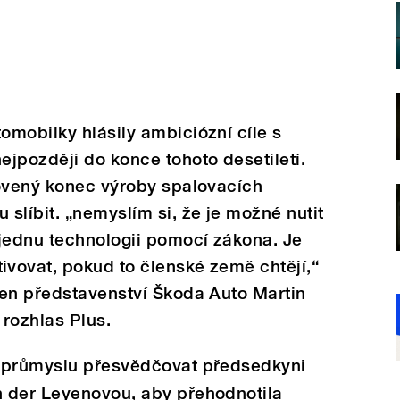
mobilky hlásily ambiciózní cíle s
jpozději do konce tohoto desetiletí.
novený konec výroby spalovacích
slíbit. „nemyslím si, že je možné nutit
 jednu technologii pomocí zákona. Je
vovat, pokud to členské země chtějí,“
len představenství Škoda Auto Martin
rozhlas Plus.
toprůmyslu přesvědčovat předsedkyni
 der Leyenovou, aby přehodnotila