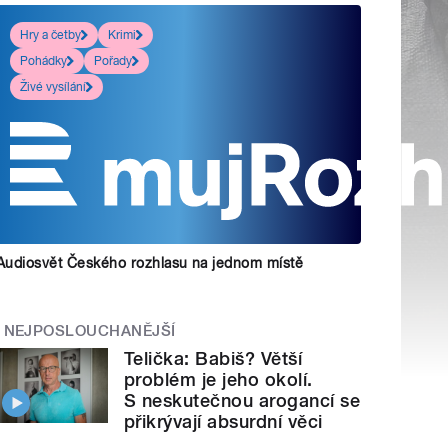
Hry a četby
Krimi
Pohádky
Pořady
Živé vysílání
Audiosvět Českého rozhlasu na jednom místě
NEJPOSLOUCHANĚJŠÍ
Telička: Babiš? Větší
problém je jeho okolí.
S neskutečnou arogancí se
přikrývají absurdní věci