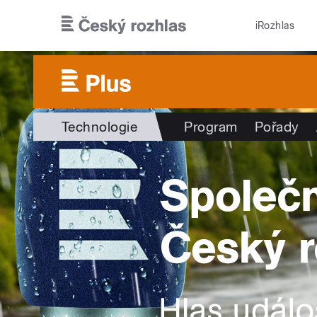
Přejít k hlavnímu obsahu
iRozhlas
Technologie
Program
Pořady