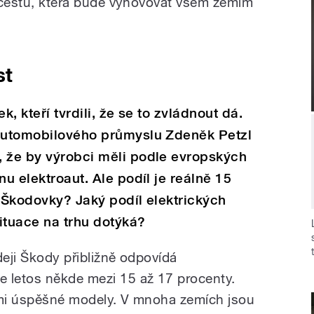
ít cestu, která bude vyhovovat všem zemím
st
k, kteří tvrdili, že se to zvládnout dá.
 automobilového průmyslu Zdeněk Petzl
, že by výrobci měli podle evropských
nu elektroaut. Ale podíl je reálně 15
ě Škodovky? Jaký podíl elektrických
situace na trhu dotýká?
deji Škody přibližně odpovídá
letos někde mezi 15 až 17 procenty.
lmi úspěšné modely. V mnoha zemích jsou