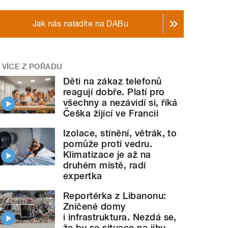
Jak nás naladíte na DABu
VÍCE Z POŘADU
Děti na zákaz telefonů
reagují dobře. Platí pro
všechny a nezávidí si, říká
Češka žijící ve Francii
Izolace, stínění, větrák, to
pomůže proti vedru.
Klimatizace je až na
druhém místě, radí
expertka
Reportérka z Libanonu:
Zničené domy
i infrastruktura. Nezdá se,
že by se situace na jihu