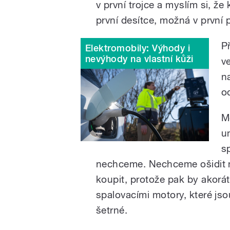
v první trojce a myslím si, že
první desítce, možná v první 
P
Elektromobily: Výhody i
nevýhody na vlastní kůži
v
n
o
M
u
s
nechceme. Nechceme ošidit na
koupit, protože pak by akorát
spalovacími motory, které jso
šetrné.