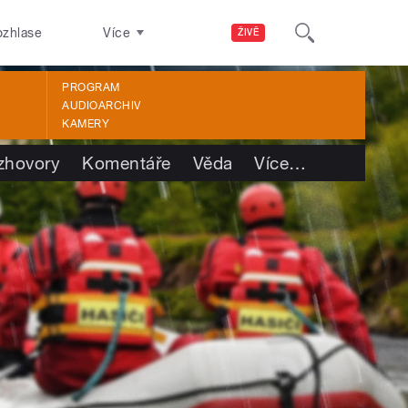
ozhlase
Více
ŽIVĚ
PROGRAM
AUDIOARCHIV
KAMERY
zhovory
Komentáře
Věda
Více
…