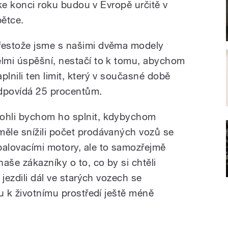
 ke konci roku budou v Evropě určitě v
pětce.
řestože jsme s našimi dvěma modely
elmi úspěšní, nestačí to k tomu, abychom
aplnili ten limit, který v současné době
dpovídá 25 procentům.
ohli bychom ho splnit, kdybychom
měle snížili počet prodávaných vozů se
palovacími motory, ale to samozřejmě
še zákazníky o to, co by si chtěli
 jezdili dál ve starých vozech se
u k životnímu prostředí ještě méně