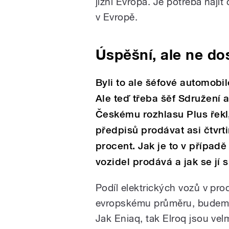
jižní Evropa. Je potřeba naj
v Evropě.
Úspěšní, ale ne do
Byli to ale šéfové automobile
Ale teď třeba šěf Sdružení
Českému rozhlasu Plus řekl
předpisů prodávat asi čtvrti
procent. Jak je to v případ
vozidel prodává a jak se jí 
Podíl elektrických vozů v pro
evropskému průměru, budeme 
Jak Eniaq, tak Elroq jsou ve