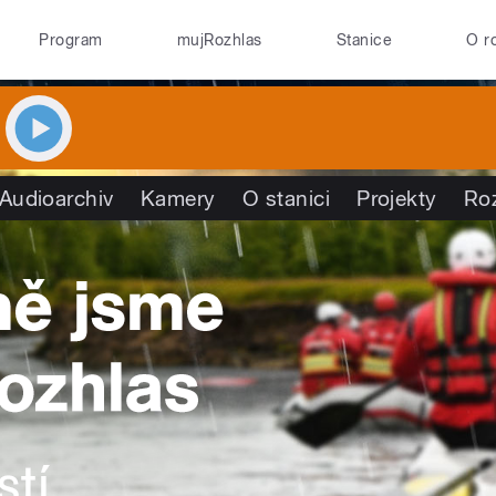
Program
mujRozhlas
Stanice
O r
Audioarchiv
Kamery
O stanici
Projekty
Ro