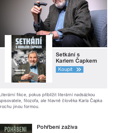
Setkání s
Karlem Čapkem
Koupit
Literární fikce, pokus přiblížit literární nadsázkou
spisovatele, filozofa, ale hlavně člověka Karla Čapka
trochu jinou formou.
Pohřbeni zaživa