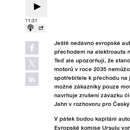
11:31
Ještě nedávno evropské auto
přechodem na elektroauta ne
Teď ale upozorňují, že sta
motorů v roce 2035 nemůžou 
spotřebitele k přechodu na
možné zákazníky pouze moti
navrhuje zrušení závazku č
Jahn v rozhovoru pro Český 
V pátek budou kapitáni au
Evropské komise Ursulu von