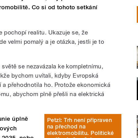
tromobilitě. Co si od tohoto setkání
pochopí realitu. Ukazuje se, že
 velmi pomalý a je otázka, jestli je to
 světě se nezavázala ke kompletnímu,
kže bychom uvítali, kdyby Evropská
í a přehodnotila ho. Protože ekonomická
tomu, abychom plně přešli na elektrická
unie úplně
Petzl: Trh není připraven
na přechod na
nových
elektromobilitu. Politické
 2035, nebo