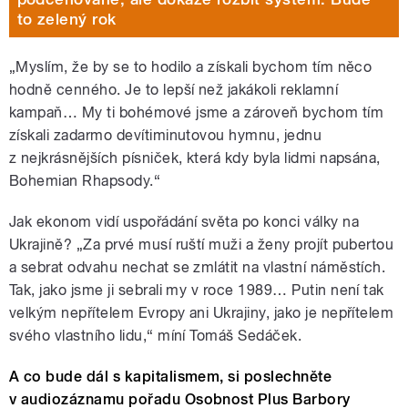
to zelený rok
„Myslím, že by se to hodilo a získali bychom tím něco
hodně cenného. Je to lepší než jakákoli reklamní
kampaň… My ti bohémové jsme a zároveň bychom tím
získali zadarmo devítiminutovou hymnu, jednu
z nejkrásnějších písniček, která kdy byla lidmi napsána,
Bohemian Rhapsody.“
Jak ekonom vidí uspořádání světa po konci války na
Ukrajině? „Za prvé musí ruští muži a ženy projít pubertou
a sebrat odvahu nechat se zmlátit na vlastní náměstích.
Tak, jako jsme ji sebrali my v roce 1989… Putin není tak
velkým nepřítelem Evropy ani Ukrajiny, jako je nepřítelem
svého vlastního lidu,“ míní Tomáš Sedáček.
A co bude dál s kapitalismem, si poslechněte
v audiozáznamu pořadu Osobnost Plus Barbory