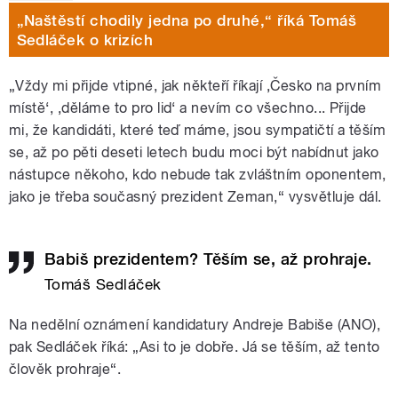
„Naštěstí chodily jedna po druhé,“ říká Tomáš
Sedláček o krizích
„Vždy mi přijde vtipné, jak někteří říkají ‚Česko na prvním
místě‘, ‚děláme to pro lid‘ a nevím co všechno... Přijde
mi, že kandidáti, které teď máme, jsou sympatičtí a těším
se, až po pěti deseti letech budu moci být nabídnut jako
nástupce někoho, kdo nebude tak zvláštním oponentem,
jako je třeba současný prezident Zeman,“ vysvětluje dál.
Babiš prezidentem? Těším se, až prohraje.
Tomáš Sedláček
Na nedělní oznámení kandidatury Andreje Babiše (ANO),
pak Sedláček říká: „Asi to je dobře. Já se těším, až tento
člověk prohraje“.