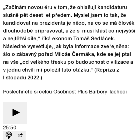
„Začínám novou éru v tom, že ohlašuji kandidaturu
slušně pět deset let předem. Myslel jsem to tak, že
kandidovat na prezidenta je něco, na co se má člověk
dlouhodobě připravovat, a že si musí klást co nejvyšší
a nejtěžší cíle,“ říká ekonom Tomáš Sedláček.
Následně vysvětluje, jak byla informace zveřejněna:
šlo o zábavný pořad Miloše Čermáka, kde se jej ptal
na vše „od velkého třesku po budoucnost civilizace a
v jednu chvíli mi položil tuto otázku.“ (Repríza z
listopadu 2022.)
Poslechněte si celou Osobnost Plus Barbory Tachecí
25:50