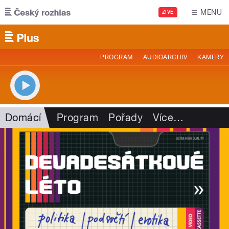
Přejít k hlavnímu obsahu
MENU
ŽIVĚ
PROGRAM
AUDIOARCHIV
KAMERY
Domácí
Program
Pořady
Více
…