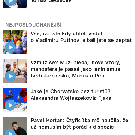
Tomáš Sedláček
NEJPOSLOUCHANĚJŠÍ
Vše, co jste kdy chtěli vědět
o Vladimiru Putinovi a báli jste se zeptat
Vzmuž se? Muži hledají nové vzory,
manosféra je passé jako leninismus,
tvrdí Jarkovská, Maňák a Petr
Jaké je Chorvatsko bez turistů?
Aleksandra Wojtaszeková: Fjaka
Pavel Kortan: Čtyřicítka mě naučila, že
už nemusím být pořád k dispozici