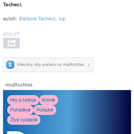
Tachecí.
autoři:
Barbora Tachecí
,
lup
Všechny díly pořadu na mujRozhlas
mujRozhlas
Hry a četby
Krimi
Pohádky
Pořady
Živé vysílání