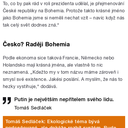
To, co by pak rád v roli prezidenta udělal, je přejmenování
České republiky na Bohemia. Protože takto krásné jméno
jako Bohemia jsme si neměli nechat vzít – navíc když nás
tak celý svět dodnes zná.“
Česko? Raději Bohemia
Podle ekonoma sice taková Francie, Německo nebo
Holandsko mají krásná jména, ale vlastně to nic
neznamená. „Kdežto my v tom názvu máme zároveň i
smysl své existence. Jakési poslání. A myslím, že nás to
hezky vystihuje,“ dodává.
Putin je největším nepřítelem svého lidu.
Tomáš Sedláček
Tomáš Sedláček: Ekologické téma bývá
podceňované, ale dokáže rozbít systém. Bude