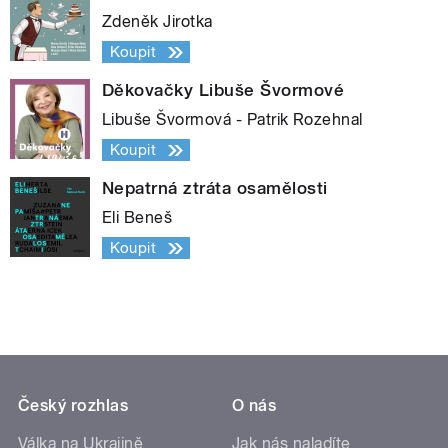
Zdeněk Jirotka
Koupit
Děkovačky Libuše Švormové
Libuše Švormová - Patrik Rozehnal
Koupit
Nepatrná ztráta osamělosti
Eli Beneš
Koupit
Český rozhlas
O nás
Válka na Ukrajině
Jak nás naladíte