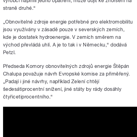
výrobci naplnili jedno opatření, může dojít ke zhoršení na
straně druhé.“
„Obnovitelné zdroje energie potřebné pro elektromobilitu
jsou využívány v zásadě pouze v severských zemích,
kde je dostatek hydroenergie. V zemích směrem na
východ převládá uhlí. A je to tak i v Německu,“ dodává
Petzl.
Předseda Komory obnovitelných zdrojů energie Štěpán
Chalupa považuje návrh Evropské komise za přiměřený.
„Padají i jiné návrhy, například Zelení chtějí
šedesátiprocentní snížení, jiné státy by rády dosáhly
čtyřicetiprocentního.“