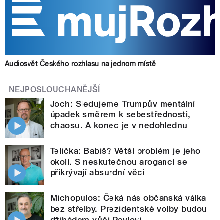
Audiosvět Českého rozhlasu na jednom místě
NEJPOSLOUCHANĚJŠÍ
Joch: Sledujeme Trumpův mentální
úpadek směrem k sebestřednosti,
chaosu. A konec je v nedohlednu
Telička: Babiš? Větší problém je jeho
okolí. S neskutečnou arogancí se
přikrývají absurdní věci
Michopulos: Čeká nás občanská válka
bez střelby. Prezidentské volby budou
džihádem vůči Pavlovi