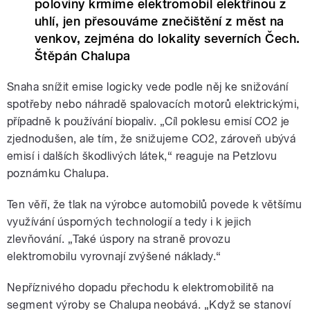
poloviny krmíme elektromobil elektřinou z
uhlí, jen přesouváme znečištění z měst na
venkov, zejména do lokality severních Čech.
Štěpán Chalupa
Snaha snížit emise logicky vede podle něj ke snižování
spotřeby nebo náhradě spalovacích motorů elektrickými,
případně k používání biopaliv. „Cíl poklesu emisí CO2 je
zjednodušen, ale tím, že snižujeme CO2, zároveň ubývá
emisí i dalších škodlivých látek,“ reaguje na Petzlovu
poznámku Chalupa.
Ten věří, že tlak na výrobce automobilů povede k většímu
využívání úsporných technologií a tedy i k jejich
zlevňování. „Také úspory na straně provozu
elektromobilu vyrovnají zvýšené náklady.“
Nepříznivého dopadu přechodu k elektromobilitě na
segment výroby se Chalupa neobává. „Když se stanoví