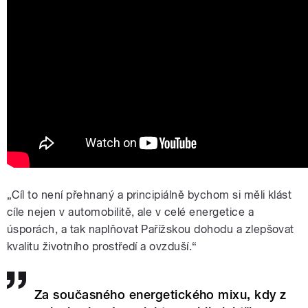
„Cíl to není přehnaný a principiálně bychom si měli klást
cíle nejen v automobilitě, ale v celé energetice a
úsporách, a tak naplňovat Pařížskou dohodu a zlepšovat
kvalitu životního prostředí a ovzduší.“
Za současného energetického mixu, kdy z