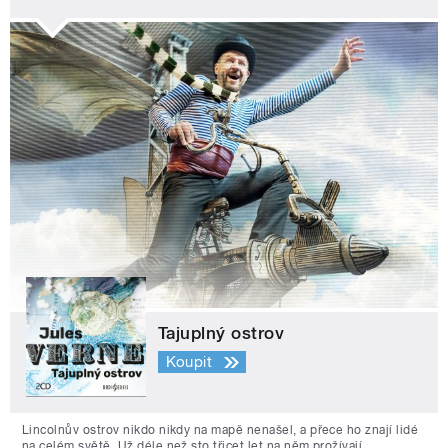
Tajuplný ostrov
Koupit
Lincolnův ostrov nikdo nikdy na mapě nenašel, a přece ho znají lidé
na celém světě. Už déle než sto třicet let na něm prožívají