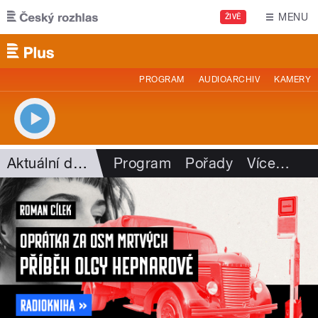
Přejít k hlavnímu obsahu
MENU
ŽIVĚ
PROGRAM
AUDIOARCHIV
KAMERY
Aktuální dění
Program
Pořady
Více
…