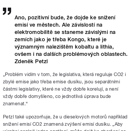
Ano, pozitivní bude, že dojde ke snížení
emisí ve městech. Ale závislostí na
elektromobilitě se staneme závislými na
zemích jako je třeba Kongo, které je
významným nalezištěm kobaltu a lithia,
ovšem i na dalších problémových oblastech.
Zdeněk Petzl
„Problém vidím v tom, že legislativa, která reguluje CO2 i
zbylé emise jako třeba emise dusíku, jsou separátními
částmi legislativy, které ne vždy dobře korelují, a není
vždy dobře domyšleno, co jednotlivá úprava bude
znamenat.“
Petzl také upozorňuje, že u dieselových motorů například
snížení emisí CO2 znamená zvýšení emisí dusíku. „Aby