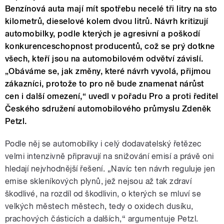
Benzínová auta mají mít spotřebu necelé tři litry na sto
kilometrů, dieselové kolem dvou litrů. Návrh kritizují
automobilky, podle kterých je agresivní a poškodí
konkurenceschopnost producentů, což se prý dotkne
všech, kteří jsou na automobilovém odvětví závislí.
„Obáváme se, jak změny, které návrh vyvolá, přijmou
zákazníci, protože to pro ně bude znamenat nárůst
cen i další omezení,“ uvedl v pořadu Pro a proti ředitel
Českého sdružení automobilového průmyslu Zdeněk
Petzl.
Podle něj se automobilky i celý dodavatelský řetězec
velmi intenzivně připravují na snižování emisí a právě oni
hledají nejvhodnější řešení. „Navíc ten návrh reguluje jen
emise skleníkových plynů, jež nejsou až tak zdraví
škodlivé, na rozdíl od škodlivin, o kterých se mluví se
velkých městech městech, tedy o oxidech dusíku,
prachových částicích a dalších,“ argumentuje Petzl.