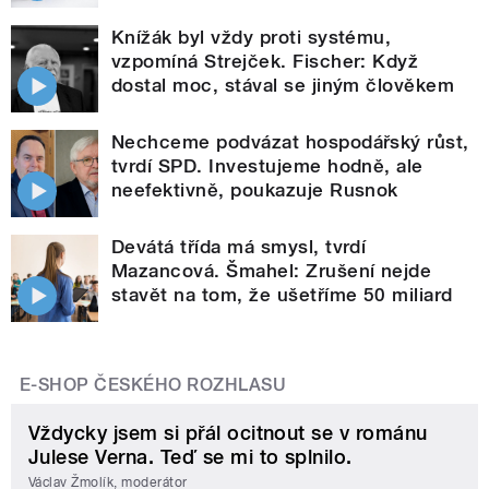
Knížák byl vždy proti systému,
vzpomíná Strejček. Fischer: Když
dostal moc, stával se jiným člověkem
Nechceme podvázat hospodářský růst,
tvrdí SPD. Investujeme hodně, ale
neefektivně, poukazuje Rusnok
Devátá třída má smysl, tvrdí
Mazancová. Šmahel: Zrušení nejde
stavět na tom, že ušetříme 50 miliard
E-SHOP ČESKÉHO ROZHLASU
Vždycky jsem si přál ocitnout se v románu
Julese Verna. Teď se mi to splnilo.
Václav Žmolík, moderátor