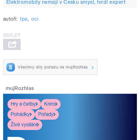
Elektromobily nemají v Česku smysl, tvrdí expert
autoři:
tpa
,
oci
Všechny díly pořadu na mujRozhlas
mujRozhlas
Hry a četby
Krimi
Pohádky
Pořady
Živé vysílání