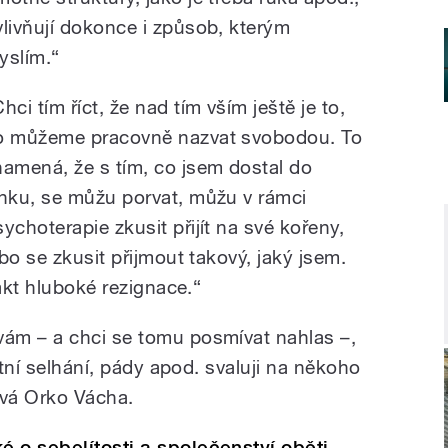
vlivňují dokonce i způsob, kterým
yslím.“
hci tím říct, že nad tím vším ještě je to,
o můžeme pracovně nazvat svobodou. To
namená, že s tím, co jsem dostal do
ínku, se můžu porvat, můžu v rámci
sychoterapie zkusit přijít na své kořeny,
bo se zkusit přijmout takový, jaký jsem.
 akt hluboké rezignace.“
ám – a chci se tomu posmívat nahlas –,
otní selhání, pády apod. svaluji na někoho
ává Orko Vácha.
 o sebelítosti a společenství oběti,