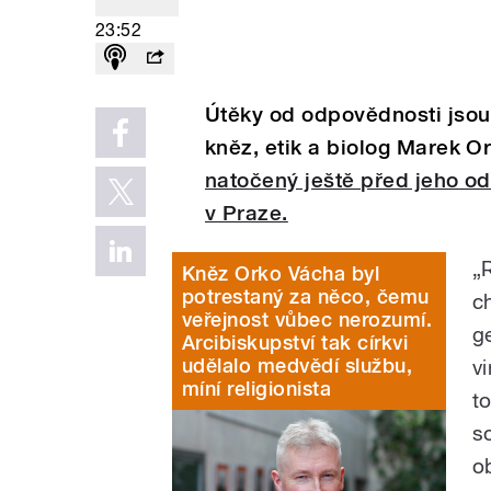
23:52
Útěky od odpovědnosti jsou
kněz, etik a biolog Marek O
natočený ještě před jeho o
v Praze.
„
Kněz Orko Vácha byl
potrestaný za něco, čemu
c
veřejnost vůbec nerozumí.
g
Arcibiskupství tak církvi
udělalo medvědí službu,
v
míní religionista
t
s
o