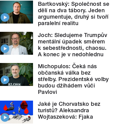
Bartkovský: Společnost se
dělí na dva tábory. Jeden
argumentuje, druhý si tvoří
paralelní realitu
Joch: Sledujeme Trumpův
mentální úpadek směrem
k sebestřednosti, chaosu.
A konec je v nedohlednu
Michopulos: Čeká nás
občanská válka bez
střelby. Prezidentské volby
budou džihádem vůči
Pavlovi
Jaké je Chorvatsko bez
turistů? Aleksandra
Wojtaszeková: Fjaka