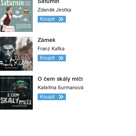
Saturnin
Zdeněk Jirotka
Koupit
Zámek
Franz Kafka
Koupit
O čem skály mlčí
Kateřina Surmanová
Koupit