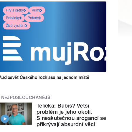
Hry a četby
Krimi
Pohádky
Pořady
Živé vysílání
Audiosvět Českého rozhlasu na jednom místě
NEJPOSLOUCHANĚJŠÍ
Telička: Babiš? Větší
problém je jeho okolí.
S neskutečnou arogancí se
přikrývají absurdní věci