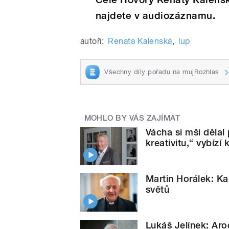
najdete v audiozáznamu.
autoři:
Renata Kalenská
,
lup
Všechny díly pořadu na mujRozhlas
MOHLO BY VÁS ZAJÍMAT
Vácha si mši dělal
kreativitu,“ vybízí
Martin Horálek: Ka
světů
Lukáš Jelínek: Aro