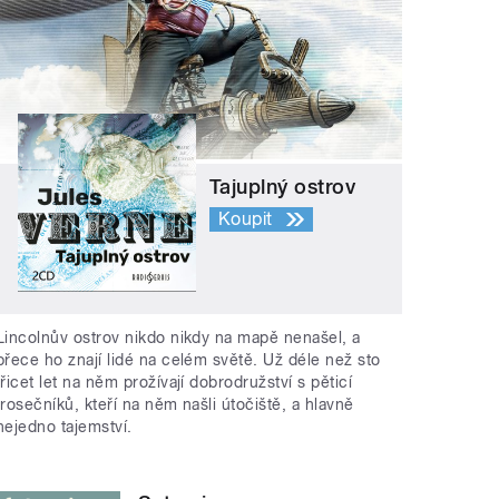
Tajuplný ostrov
Koupit
Lincolnův ostrov nikdo nikdy na mapě nenašel, a
přece ho znají lidé na celém světě. Už déle než sto
třicet let na něm prožívají dobrodružství s pěticí
trosečníků, kteří na něm našli útočiště, a hlavně
nejedno tajemství.