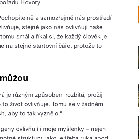
 pořadu Hovory.
Pochopitelně a samozřejmě nás prostředí
livňuje, stejně jako nás ovlivňují naše
tomu smál a říkal si, že každý člověk je
e na stejné startovní čáře, protože to
.
emůžou
rá je různým způsobem rozbitá, prožiji
 to život ovlivňuje. Tomu se v žádném
ch, aby to tak vyznělo.“
I geny ovlivňují i moje myšlenky – nejen
motné struktury, jako je třeba ruka apod.,