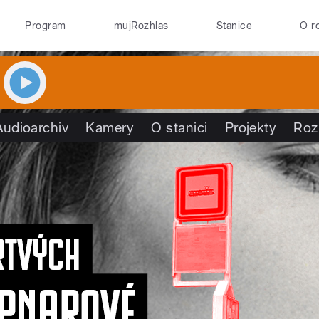
Program
mujRozhlas
Stanice
O r
Audioarchiv
Kamery
O stanici
Projekty
Roz