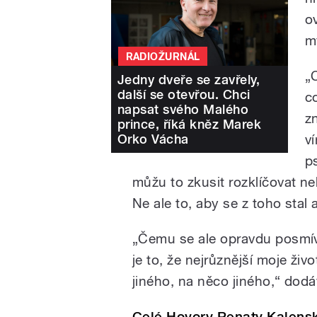
o
m
RADIOŽURNÁL
„C
Jedny dveře se zavřely,
další se otevřou. Chci
c
napsat svého Malého
z
prince, říká kněz Marek
Orko Vácha
v
p
můžu to zkusit rozklíčovat ne
Ne ale to, aby se z toho stal
„Čemu se ale opravdu posmív
je to, že nejrůznější moje živ
jiného, na něco jiného,“ dod
Celé Hovory Renaty Kalenské