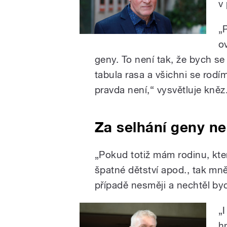
v
„
ov
geny. To není tak, že bych se 
tabula rasa a všichni se rodím
pravda není,“ vysvětluje kněz
Za selhání geny n
„Pokud totiž mám rodinu, kte
špatné dětství apod., tak mně
případě nesměji a nechtěl by
„
h