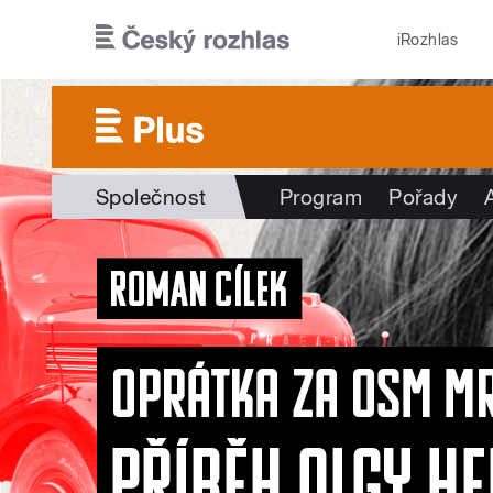
Přejít k hlavnímu obsahu
iRozhlas
Společnost
Program
Pořady