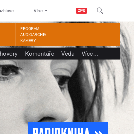
ozhlase
Více
ŽIVĚ
PROGRAM
AUDIOARCHIV
KAMERY
hovory
Komentáře
Věda
Více
…