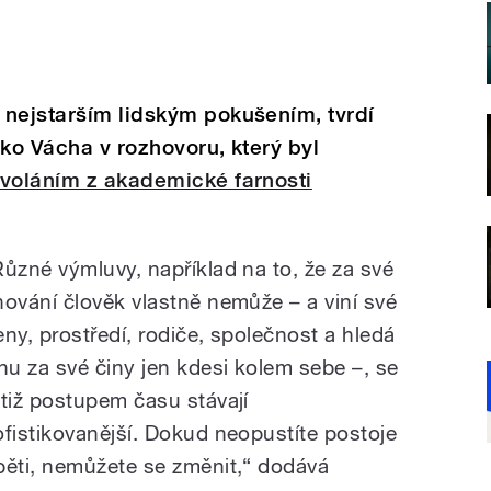
 nejstarším lidským pokušením, tvrdí
rko Vácha v rozhovoru, který byl
dvoláním z akademické farnosti
Různé výmluvy, například na to, že za své
hování člověk vlastně nemůže – a viní své
eny, prostředí, rodiče, společnost a hledá
inu za své činy jen kdesi kolem sebe –, se
otiž postupem času stávají
ofistikovanější. Dokud neopustíte postoje
běti, nemůžete se změnit,“ dodává