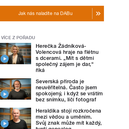
Jak nás naladíte na DABu
VÍCE Z POŘADU
Herečka Žádníková-
Volencová hraje na flétnu
s dcerami. „Mít s dětmi
společný zájem je dar,“
říká
Severská příroda je
neuvěřitelná. Často jsem
spokojený, i když se vrátím
bez snímku, líčí fotograf
Heraldika stojí rozkročena
mezi vědou a uměním.
Svůj znak může mít každý,
tvrdí genealog