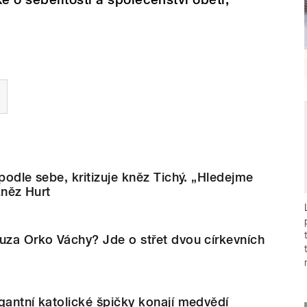
 podle sebe, kritizuje kněz Tichý. „Hledejme
 kněz Hurt
uza Orko Váchy? Jde o střet dvou církevních
gantní katolické špičky konají medvědí