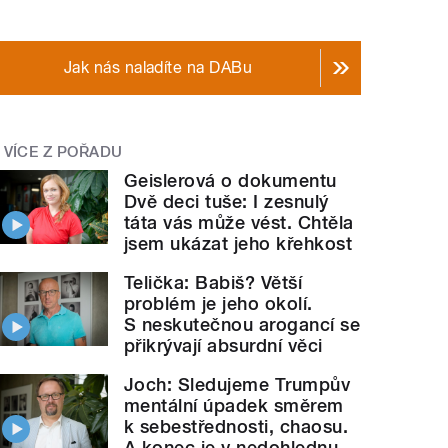
Jak nás naladíte na DABu
VÍCE Z POŘADU
Geislerová o dokumentu
Dvě deci tuše: I zesnulý
táta vás může vést. Chtěla
jsem ukázat jeho křehkost
Telička: Babiš? Větší
problém je jeho okolí.
S neskutečnou arogancí se
přikrývají absurdní věci
Joch: Sledujeme Trumpův
mentální úpadek směrem
k sebestřednosti, chaosu.
A konec je v nedohlednu