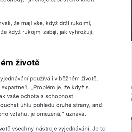
slí, že mají vše, když drží rukojmí,
že když rukojmí zabijí, jak vyhrožují,
ném životě
vyjednávání používá i v běžném životě.
 expartneři. „Problém je, že když s
tak vaše ochota a schopnost
uchat úhlu pohledu druhé strany, aniž
 toho vztahu, je omezená,“ uznává.
votě všechny nástroje vyjednávání. Je to