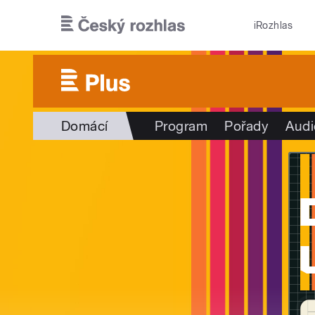
Přejít k hlavnímu obsahu
iRozhlas
Domácí
Program
Pořady
Audi