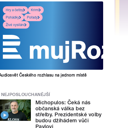
Hry a četby
Krimi
Pohádky
Pořady
Živé vysílání
Audiosvět Českého rozhlasu na jednom místě
NEJPOSLOUCHANĚJŠÍ
Michopulos: Čeká nás
občanská válka bez
střelby. Prezidentské volby
budou džihádem vůči
Pavlovi