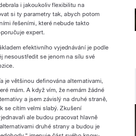
ebrala i jakoukoliv flexibilitu na
vat si ty parametry tak, abych potom
vními řešeními, které nebude takto
oporučuje expert.
ákladem efektivního vyjednávání je podle
ěj nesoustředit se jenom na sílu své
ozice.
Ta je většinou definována alternativami,
teré mám. A když vím, že nemám žádné
lternativy a jsem závislý na druhé straně,
ak se cítím velmi slabý. Zkušení
yjednavaři ale budou pracovat hlavně
 alternativami druhé strany a budou je
 nedohody,“ jmenuje část svého know-