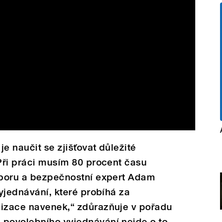
e naučit se zjišťovat důležité
 Při práci musím 80 procent času
 oboru a bezpečnostní expert Adam
vyjednávání, které probíhá za
lizace navenek,“ zdůrazňuje v pořadu
 povolebního vyjednávání nejde o to