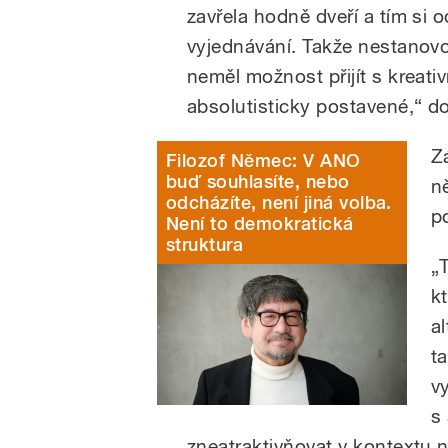
zavřela hodně dveří a tím si od
vyjednávání. Takže nestanovo
neměl možnost přijít s kreati
absolutisticky postavené,“ d
Z
Filozof Němec: V ANO
buď souhlasíte, nebo
n
odcházíte, není jiná volba.
p
Není to demokratická
struktura
„
k
a
t
v
s
zneatraktivňovat v kontextu