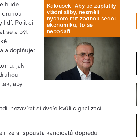
že bude
Kalousek: Aby se zaplatily
vládní sliby, nesměli
t druhou
bychom mít žádnou šedou
lidí. Politici
ekonomiku, to se
nepodaří
at se a být
aké
á a doplňuje:
 tomu, jak
o druhou
 tak, aby
dil nezavírat si dveře kvůli signalizaci
ěli, že si spousta kandidátů dopředu