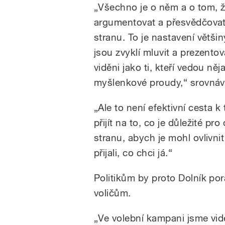
„Všechno je o něm a o tom, 
argumentovat a přesvědčova
stranu. To je nastavení většiny 
jsou zvyklí mluvit a prezentov
viděni jako ti, kteří vedou něj
myšlenkové proudy,“ srovnáv
„
Ale to není efektivní cesta k
přijít na to, co je důležité pr
stranu, abych je mohl ovlivnit
přijali, co chci já.“
Politikům by proto Dolník pora
voličům.
„Ve volební kampani jsme vid