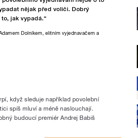
vypadat nějak před voliči. Dobrý
 to, jak vypadá.“
 Adamem Dolníkem, elitním vyjednavačem a
rpí, když sleduje například povolební
tici spíš mluví a méně naslouchají.
obný budoucí premiér Andrej Babiš