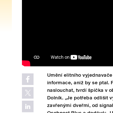
Umění elitního vyjednavače j
informace, aniž by se ptal.
naslouchat, tvrdí špička v
Dolník. „Je potřeba odlišit 
zavřenými dveřmi, od signa
Osobnost Plus a dodává: „U