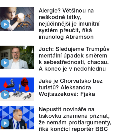
Alergie? Většinou na
neškodné látky,
nejúčinnější je imunitní
systém přeučit, říká
imunolog Abramson
Joch: Sledujeme Trumpův
mentální úpadek směrem
k sebestřednosti, chaosu.
A konec je v nedohlednu
Jaké je Chorvatsko bez
turistů? Aleksandra
Wojtaszeková: Fjaka
Nepustit novináře na
tiskovku znamená přiznat,
že nemám protiargumenty,
říká končící reportér BBC