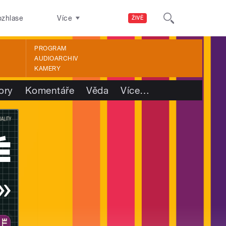
ozhlase
Více
ŽIVĚ
PROGRAM
AUDIOARCHIV
KAMERY
ory
Komentáře
Věda
Více
…