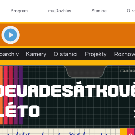
Program
mujRozhlas
Stanice
O r
oarchiv
Kamery
O stanici
Projekty
Rozhov