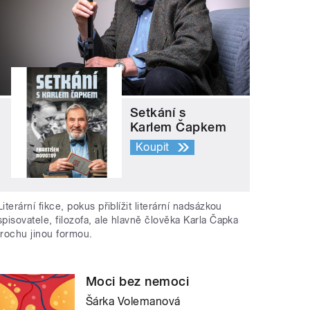
Setkání s
Karlem Čapkem
Koupit
Literární fikce, pokus přiblížit literární nadsázkou
spisovatele, filozofa, ale hlavně člověka Karla Čapka
trochu jinou formou.
Moci bez nemoci
Šárka Volemanová