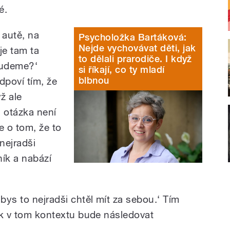
é.
 autě, na
Psycholožka Bartáková:
Nejde vychovávat děti, jak
je tam ta
to dělali prarodiče. I když
budeme?‘
si říkají, co ty mladí
blbnou
dpoví tím, že
ž ale
a otázka není
 o tom, že to
nejradši
ník a nabází
 bys to nejradši chtěl mít za sebou.‘ Tím
nak v tom kontextu bude následovat