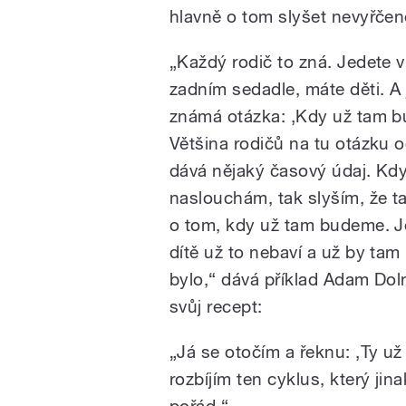
hlavně o tom slyšet nevyřčen
„Každý rodič to zná. Jedete v
zadním sedadle, máte děti. A 
známá otázka: ‚Kdy už tam 
Většina rodičů na tu otázku o
dává nějaký časový údaj. Kdy
naslouchám, tak slyším, že t
o tom, kdy už tam budeme. Je
dítě už to nebaví a už by tam 
bylo,“ dává příklad Adam Dol
svůj recept:
„Já se otočím a řeknu: ‚Ty už
rozbíjím ten cyklus, který ji
pořád.“