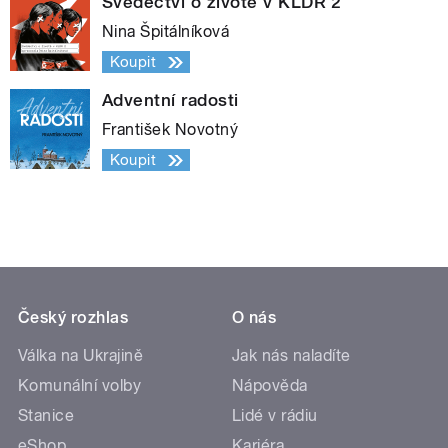
Svědectví o životě v KLDR 2
Nina Špitálníková
Koupit
Adventní radosti
František Novotný
Koupit
Český rozhlas
O nás
Válka na Ukrajině
Jak nás naladíte
Komunální volby
Nápověda
Stanice
Lidé v rádiu
eShop
Kariéra