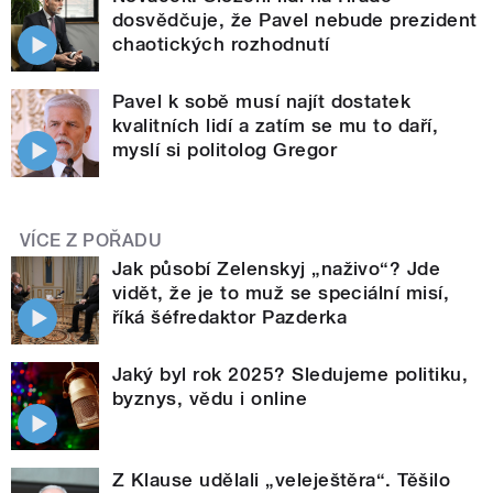
dosvědčuje, že Pavel nebude prezident
chaotických rozhodnutí
Pavel k sobě musí najít dostatek
kvalitních lidí a zatím se mu to daří,
myslí si politolog Gregor
VÍCE Z POŘADU
Jak působí Zelenskyj „naživo“? Jde
vidět, že je to muž se speciální misí,
říká šéfredaktor Pazderka
Jaký byl rok 2025? Sledujeme politiku,
byznys, vědu i online
Z Klause udělali „veleještěra“. Těšilo