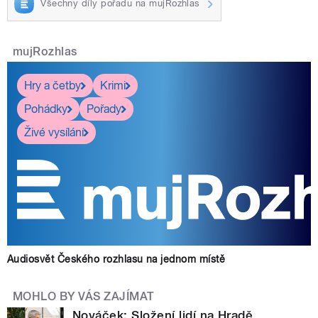
Všechny díly pořadu na mujRozhlas
mujRozhlas
Hry a četby
Krimi
Pohádky
Pořady
Živé vysílání
Audiosvět Českého rozhlasu na jednom místě
MOHLO BY VÁS ZAJÍMAT
Nováček: Složení lidí na Hradě