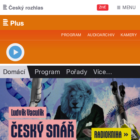
Přejít k hlavnímu obsahu
MENU
ŽIVĚ
PROGRAM
AUDIOARCHIV
KAMERY
Domácí
Program
Pořady
Více
…