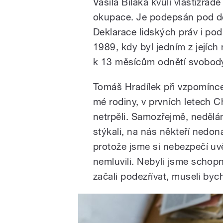
Vasila Biľaka kvůli vlastizrad
okupace. Je podepsán pod d
Deklarace lidských práv i po
1989, kdy byl jedním z jejíc
k 13 měsícům odnětí svobod
Tomáš Hradílek při vzpomínce
mé rodiny, v prvních letech 
netrpěli. Samozřejmě, nedělám
stýkali, na nás někteří nedoná
protože jsme si nebezpečí u
nemluvili. Nebyli jsme schopn
začali podezřívat, museli by