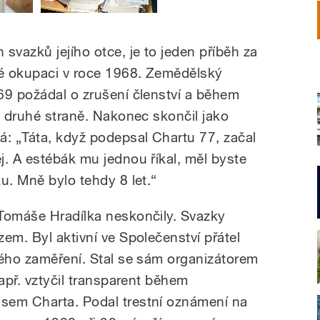
svazků jejího otce, je to jeden příběh za
é okupaci v roce 1968. Zemědělský
69 požádal o zrušení členství a během
. druhé straně. Nakonec skončil jako
á: „Táta, když podepsal Chartu 77, začal
j. A estébák mu jednou říkal, měl byste
u. Mně bylo tehdy 8 let.“
Tomáše Hradílka neskončily. Svazky
em. Byl aktivní ve Společenství přátel
ného zaměření. Stal se sám organizátorem
např. vztyčil transparent během
sem Charta. Podal trestní oznámení na