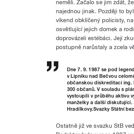
neměli. Začalo se jim zdát, že
najednou jinak. Později to by
víkend obklíčený policisty, n
osvětlující jejich domek a ro
doprovázeli estébáci. Její z
postupně narůstaly a zcela věd
Dne 7. 9. 1987 se pod legen
v Lipníku nad Bečvou celomě
občanskou diskreditaci ing.
300 občanů. V souladu s plá
vystoupili v průběhu aktivu 
manželky a další diskutující
Hradílkovy.Svazky Státní be
Ostatně již ve svazku StB ve