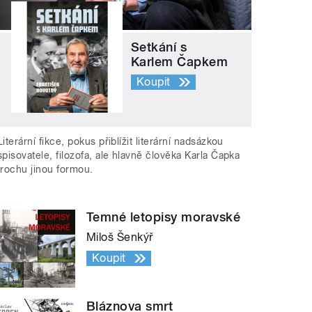
Setkání s
Karlem Čapkem
Koupit
Literární fikce, pokus přiblížit literární nadsázkou
spisovatele, filozofa, ale hlavně člověka Karla Čapka
trochu jinou formou.
Temné letopisy moravské
Miloš Šenkýř
Koupit
Bláznova smrt