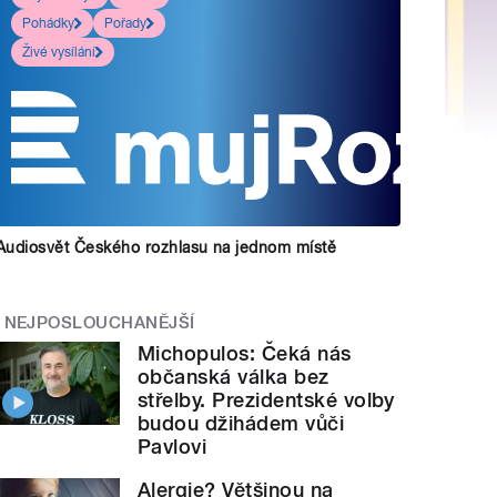
Pohádky
Pořady
Živé vysílání
Audiosvět Českého rozhlasu na jednom místě
NEJPOSLOUCHANĚJŠÍ
Michopulos: Čeká nás
občanská válka bez
střelby. Prezidentské volby
budou džihádem vůči
Pavlovi
Alergie? Většinou na