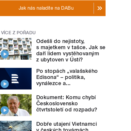
Jak nás naladíte na DABu
VÍCE Z POŘADU
Odešli do nejistoty,
s majetkem v tašce. Jak se
daří lidem vystěhovaným
z ubytoven v Ústí?
Po stopách „valašského
Edisona“ – politika,
vynálezce a...
Dokument: Komu chybí
Československo
čtvrtstoletí od rozpadu?
Dobře utajení Vietnamci
v českých továrnách