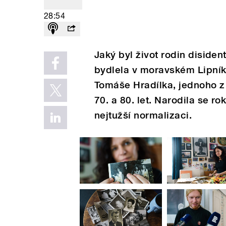
28:54
Jaký byl život rodin diside
bydlela v moravském Lipník
Tomáše Hradílka, jednoho z
70. a 80. let. Narodila se ro
nejtužší normalizaci.