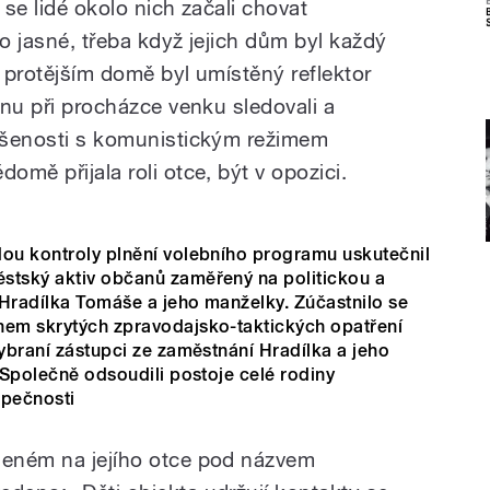
 se lidé okolo nich začali chovat
lo jasné, třeba když jejich dům byl každý
a protějším domě byl umístěný reflektor
dinu při procházce venku sledovali a
kušenosti s komunistickým režimem
omě přijala roli otce, být v opozici.
dou kontroly plnění volebního programu uskutečnil
stský aktiv občanů zaměřený na politickou a
 Hradílka Tomáše a jeho manželky. Zúčastnilo se
nem skrytých zpravodajsko-taktických opatření
vybraní zástupci ze zaměstnání Hradílka a jeho
. Společně odsoudili postoje celé rodiny
zpečnosti
deném na jejího otce pod názvem