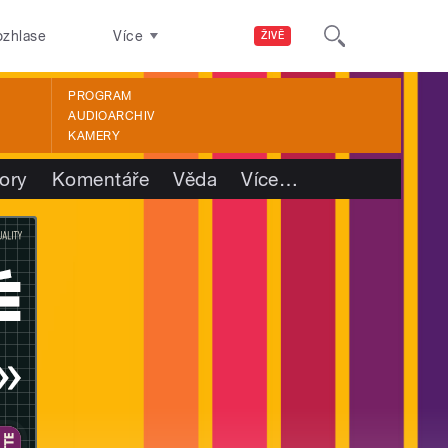
ozhlase
Více
ŽIVĚ
PROGRAM
AUDIOARCHIV
KAMERY
ory
Komentáře
Věda
Více
…