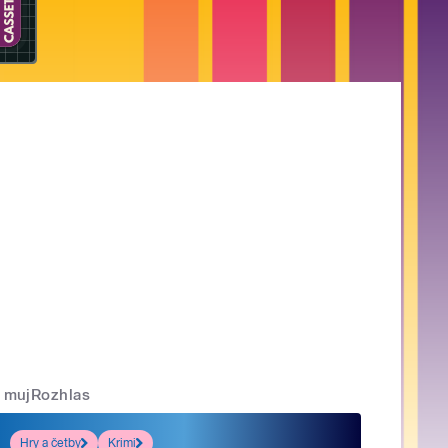
mujRozhlas
Hry a četby
Krimi