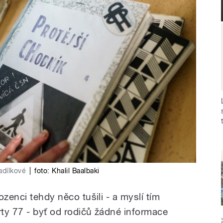
adílkové
|
foto: Khalil Baalbaki
zenci tehdy něco tušili - a myslí tím
ty 77 - byť od rodičů žádné informace