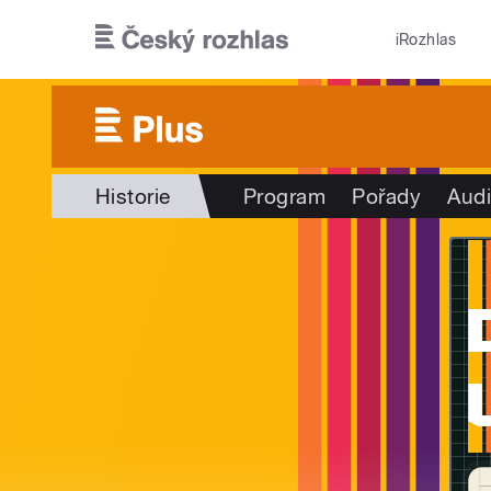
Přejít k hlavnímu obsahu
iRozhlas
Historie
Program
Pořady
Audi