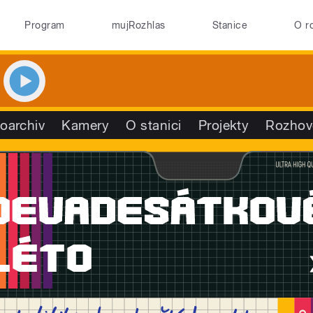
Program
mujRozhlas
Stanice
O r
oarchiv
Kamery
O stanici
Projekty
Rozhov