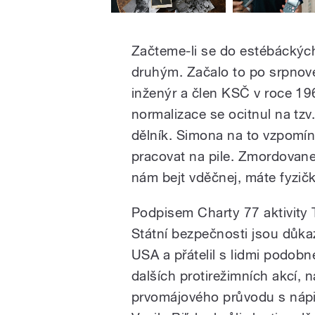
Začteme-li se do estébáckých 
druhým. Začalo to po srpnov
inženýr a člen KSČ v roce 19
normalizace se ocitnul na tzv
dělník. Simona na to vzpomín
pracovat na pile. Zmordovane
nám bejt vděčnej, máte fyzičk
Podpisem Charty 77 aktivity 
Státní bezpečnosti jsou důkaz
USA a přátelil s lidmi podob
dalších protirežimních akcí, 
prvomájového průvodu s nápi