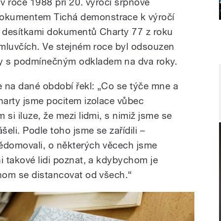
ě v roce 1988 při 20. výročí srpnové
okumentem Tichá demonstrace k výročí
d desítkami dokumentů Charty 77 z roku
h mluvčích. Ve stejném roce byl odsouzen
y s podmínečným odkladem na dva roky.
 na dané období řekl: „Co se týče mne a
Charty jsme pocitem izolace vůbec
 si iluze, že mezi lidmi, s nimiž jsme se
šeli. Podle toho jsme se zařídili –
vědomovali, o některých věcech jsme
i takové lidi poznat, a kdybychom je
chom se distancovat od všech.“