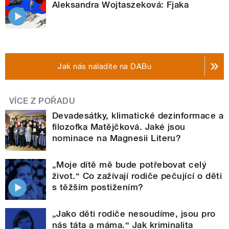
Aleksandra Wojtaszeková: Fjaka
Jak nás naladíte na DABu
VÍCE Z POŘADU
Devadesátky, klimatické dezinformace a
filozofka Matějčková. Jaké jsou
nominace na Magnesii Literu?
„Moje dítě mě bude potřebovat celý
život.“ Co zažívají rodiče pečující o děti
s těžším postižením?
„Jako děti rodiče nesoudíme, jsou pro
nás táta a máma.“ Jak kriminalita