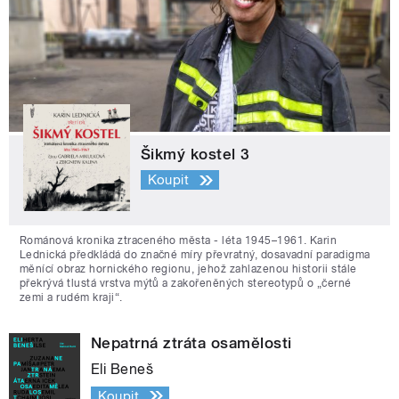
Šikmý kostel 3
Koupit
Románová kronika ztraceného města - léta 1945–1961. Karin
Lednická předkládá do značné míry převratný, dosavadní paradigma
měnící obraz hornického regionu, jehož zahlazenou historii stále
překrývá tlustá vrstva mýtů a zakořeněných stereotypů o „černé
zemi a rudém kraji“.
Nepatrná ztráta osamělosti
Eli Beneš
Koupit