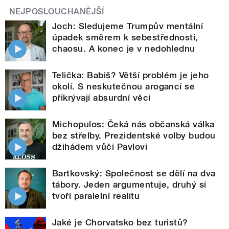
NEJPOSLOUCHANĚJŠÍ
Joch: Sledujeme Trumpův mentální
úpadek směrem k sebestřednosti,
chaosu. A konec je v nedohlednu
Telička: Babiš? Větší problém je jeho
okolí. S neskutečnou arogancí se
přikrývají absurdní věci
Michopulos: Čeká nás občanská válka
bez střelby. Prezidentské volby budou
džihádem vůči Pavlovi
Bartkovský: Společnost se dělí na dva
tábory. Jeden argumentuje, druhý si
tvoří paralelní realitu
Jaké je Chorvatsko bez turistů?