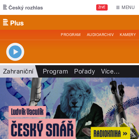
Přejít k hlavnímu obsahu
MENU
ŽIVĚ
PROGRAM
AUDIOARCHIV
KAMERY
Zahraniční
Program
Pořady
Více
…