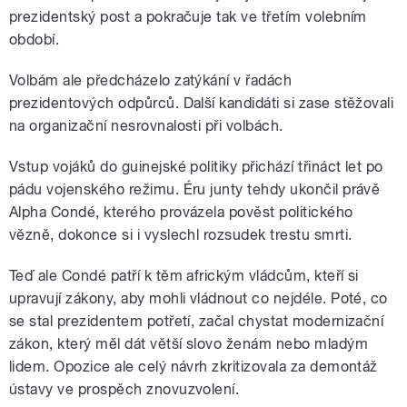
prezidentský post a pokračuje tak ve třetím volebním
období.
Volbám ale předcházelo zatýkání v řadách
prezidentových odpůrců. Další kandidáti si zase stěžovali
na organizační nesrovnalosti při volbách.
Vstup vojáků do guinejské politiky přichází třináct let po
pádu vojenského režimu. Éru junty tehdy ukončil právě
Alpha Condé, kterého provázela pověst politického
vězně, dokonce si i vyslechl rozsudek trestu smrti.
Teď ale Condé patří k těm africkým vládcům, kteří si
upravují zákony, aby mohli vládnout co nejdéle. Poté, co
se stal prezidentem potřetí, začal chystat modernizační
zákon, který měl dát větší slovo ženám nebo mladým
lidem. Opozice ale celý návrh zkritizovala za demontáž
ústavy ve prospěch znovuzvolení.