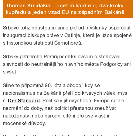
Thomas Kulidakis: Třicet miliard eur, dva kroky
kupředu a jeden vzad EU na západním Balkáně
Srbové totiž neustoupili ani o píď od myšlenky uspořádat
inauguraci biskupa právě v Cetinje, které je úzce spojené
s historickou státností Černohorců.
Srbský patriarcha Porfirij nechtěl ovšem o stěhování
slavnosti do neutrálnějšího hlavního města Podgoricy ani
slyšet.
Silně to připomíná 90. léta a období, kdy se
nacionalismus na Balkáně přelil do krvavých válek, myslí
si
Der Standard
. Politika v jihovýchodní Evropě se ale
nezmění do doby, než politici přestanou zneužívat
náboženství nebo národní cítění pro své vlastní
mocenské důvody.