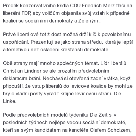
Předák konzervativního křídla CDU Friedrich Merz tlačí na
liberální FDP, aby voličům objasnila svůj vztah k případné
koalici se sociálními demokraty a Zelenými.
Právě liberálové totiž dost možná drží klíč k povolebnímu
uspořádání. Prezentují se jako strana středu, která je lepší
alternativou než oslabení křesťanští demokraté.
Obě strany mají mnoho společných témat. Lídr liberálů
Christian Lindner se ale prozatím předvolebním
deklaracím brání. Nechává si otevřená zadní vrátka, když
připouští, že vstup liberálů do levicové koalice by mohl ze
hry o vládní posty vyřadit krajně levicovou stranu Die
Linke.
Podle předvolebních modelů týdeníku Die Zeit si v
posledních týdnech nejlépe vedou sociální demokraté,
kteří se svým kandidátem na kancléře Olafem Scholzem,