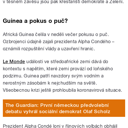
v těsném závěsu jsou pak křesťanští demokraté a Zelení.
Guinea a pokus o puč?
Africká Guinea čelila v neděli večer pokusu o puč.
Ozbrojenci údajně zajali prezidenta Alpha Condého –
oznámili rozpuštění vlády a uzavření hranic.
Le Monde
události ve středoafrické zemi dává do
kontextu s napětím, které zemi provází od loňského
podzimu. Guinea patří navzdory svým vodním a
nerostným zásobám k nejchudším na světě.
Všeobecnou krizi ještě prohloubila koronavirová situace.
The Guardian: První německou předvolební
debatu vyhrál sociální demokrat Olaf Scholz
Prezident Alpha Condé loni v říjnových volbách obhájil