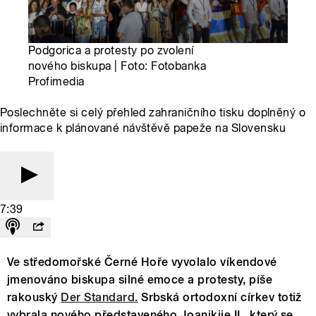
Podgorica a protesty po zvolení
nového biskupa | Foto: Fotobanka
Profimedia
Poslechněte si celý přehled zahraničního tisku doplněný o
informace k plánované návštěvě papeže na Slovensku
7:39
Ve středomořské Černé Hoře vyvolalo víkendové
jmenováno biskupa silné emoce a protesty, píše
rakouský
Der Standard.
Srbská ortodoxní církev totiž
vybrala nového představeného Joanikije II., který se