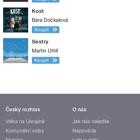
Kost
Bára Dočkalová
Koupit
Sestry
Martin Uhlíř
Koupit
Český rozhlas
O nás
Válka na Ukrajině
Jak nás naladíte
Komunální volby
Nápověda