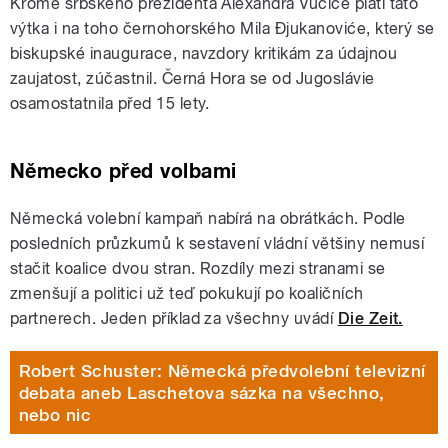
Kromě srbského prezidenta Alexandra Vučiče platí tato
výtka i na toho černohorského Mila Đjukanoviće, který se
biskupské inaugurace, navzdory kritikám za údajnou
zaujatost, zúčastnil. Černá Hora se od Jugoslávie
osamostatnila před 15 lety.
Německo před volbami
Německá volební kampaň nabírá na obrátkách. Podle
posledních průzkumů k sestavení vládní většiny nemusí
stačit koalice dvou stran. Rozdíly mezi stranami se
zmenšují a politici už teď pokukují po koaličních
partnerech. Jeden příklad za všechny uvádí
Die Zeit.
Robert Schuster: Německá předvolební televizní
debata aneb Laschetova sázka na všechno,
nebo nic