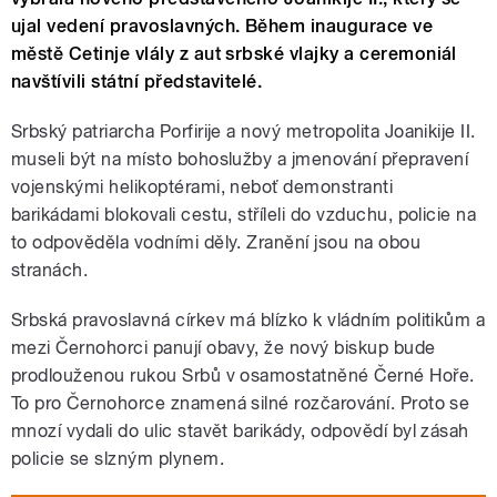
ujal vedení pravoslavných. Během inaugurace ve
městě Cetinje vlály z aut srbské vlajky a ceremoniál
navštívili státní představitelé.
Srbský patriarcha Porfirije a nový metropolita Joanikije II.
museli být na místo bohoslužby a jmenování přepravení
vojenskými helikoptérami, neboť demonstranti
barikádami blokovali cestu, stříleli do vzduchu, policie na
to odpověděla vodními děly. Zranění jsou na obou
stranách.
Srbská pravoslavná církev má blízko k vládním politikům a
mezi Černohorci panují obavy, že nový biskup bude
prodlouženou rukou Srbů v osamostatněné Černé Hoře.
To pro Černohorce znamená silné rozčarování. Proto se
mnozí vydali do ulic stavět barikády, odpovědí byl zásah
policie se slzným plynem.