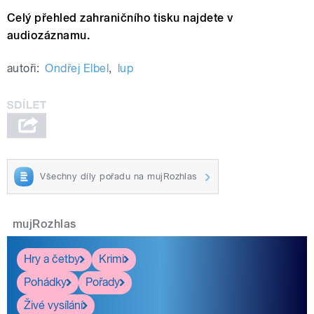
Celý přehled zahraničního tisku najdete v
audiozáznamu.
autoři:
Ondřej Elbel
,
lup
Všechny díly pořadu na mujRozhlas
mujRozhlas
Hry a četby
Krimi
Pohádky
Pořady
Živé vysílání