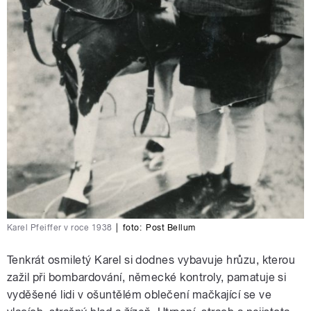
Karel Pfeiffer v roce 1938
|
foto:
Post Bellum
Tenkrát osmiletý Karel si dodnes vybavuje hrůzu, kterou
zažil při bombardování, německé kontroly, pamatuje si
vyděšené lidi v ošuntělém oblečení mačkající se ve