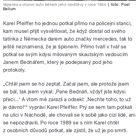
Vápenka a otcovo auto během jeho návštěvy v roce 1964
|
foto:
Post
Bellum
Karel Pfeiffer ho jednou potkal přímo na policejní stanci,
kam musel přijít vysvětlovat, že když dostal od svého
tatínka z Německa darem auto značky mercedes, tak to
ještě neznamená, že je špionem. Přímo tváří v tvář se
potkal se svým kdysi milovaným skautským vedoucím
Janem Bednářem, který je podepsaný pod jeho
protokoly.
„Chtěl jsem se ho zeptat. Začal jsem, ale protože jsem
se bál, tak jsem vykal:
‚
Pane Bednáři, vždyť jste kdysi
přeci...
‘
A vtom mě zarazil a odsekl:
‚N
echte toho, to už
je dávno!
‘
“ vypráví Karel Pfeiffer. Prý se sem tam potkali
na ulici v Náchodě, ale chovali se k sobě jako cizí lidé, ani
se nepozdravili. Po roce 1989 se s ním Karel chtěl
z osobních důvodů potkat, ale zjistil, že už je po smrti.