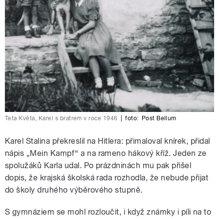
Teta Květa, Karel s bratrem v roce 1946
|
foto:
Post Bellum
Karel Stalina překreslil na Hitlera: přimaloval knírek, přidal
nápis „Mein Kampf“ a na rameno hákový kříž. Jeden ze
spolužáků Karla udal. Po prázdninách mu pak přišel
dopis, že krajská školská rada rozhodla, že nebude přijat
do školy druhého výběrového stupně.
S gymnáziem se mohl rozloučit, i když známky i píli na to