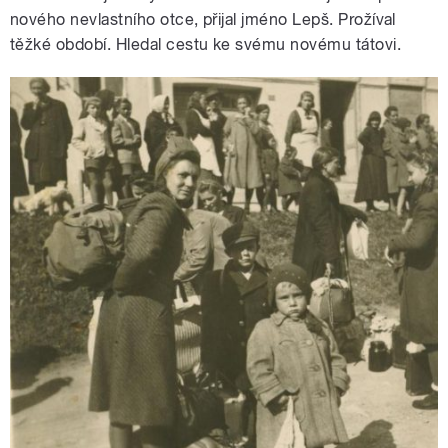
nového nevlastního otce, přijal jméno Lepš. Prožíval
těžké období. Hledal cestu ke svému novému tátovi.