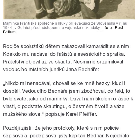
Maminka Františka společně s kluky při evakuaci ze Slovenska v říjnu
1944, v Gelnici před nástupem na vojenské náklaďáky
|
foto:
Post
Bellum
Rodiče spolužáků dětem zakazovali kamarádit se s ním.
Kdekdo mu nadával do fašistů a esesáckého spratka.
Přátelství objevil až ve skautu. Nesmírně si zamiloval
vedoucího místních junáků Jana Bednáře:
„Nikdo mi nenadával, chovali se ke mně hezky, kluci i
dospělí. Vedoucího Bednáře jsem zbožňoval, co řekl, to
bylo svaté, jako od maminky. Dával nám školení o lásce k
vlasti, o podstatě skautingu, o čestném životě a váze
mužského slova,“ popisuje Karel Pfeiffer.
Později zjistil, že jeho protokoly, které s ním policie
sepisovala, podepisoval jistý kapitán Bednář. Nejednalo