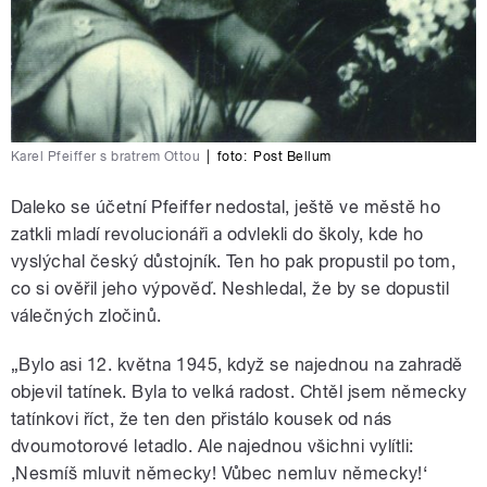
Karel Pfeiffer s bratrem Ottou
|
foto:
Post Bellum
Daleko se účetní Pfeiffer nedostal, ještě ve městě ho
zatkli mladí revolucionáři a odvlekli do školy, kde ho
vyslýchal český důstojník. Ten ho pak propustil po tom,
co si ověřil jeho výpověď. Neshledal, že by se dopustil
válečných zločinů.
„Bylo asi 12. května 1945, když se najednou na zahradě
objevil tatínek. Byla to velká radost. Chtěl jsem německy
tatínkovi říct, že ten den přistálo kousek od nás
dvoumotorové letadlo. Ale najednou všichni vylítli:
‚Nesmíš mluvit německy! Vůbec nemluv německy!‘