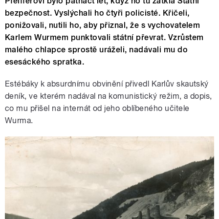
Pfeifferovi bylo patnáct let, když ho tu zatkla Státní
bezpečnost. Vyslýchali ho čtyři policisté. Křičeli,
ponižovali, nutili ho, aby přiznal, že s vychovatelem
Karlem Wurmem punktovali státní převrat. Vzrůstem
malého chlapce sprostě uráželi, nadávali mu do
esesáckého spratka.
Estébáky k absurdnímu obvinění přivedl Karlův skautský
deník, ve kterém nadával na komunistický režim, a dopis,
co mu přišel na internát od jeho oblíbeného učitele
Wurma.