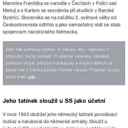
Maminka Františka se narodila v Čechách v Polici nad
Metují a s Karlem se seznámila při studiích v Banské
Bystrici. Slovensko se na začátku 2. světové války od
Československa odtrhlo a jako samostatný stát se stalo
spojencem nacistického Německa.
Staří lidé potřebují pomoc. S nákupy, léky, registrací k
očkování, blízký kontakt. O válečné veterány, někdejší
politické vězně, přeživší holokaustu a mnoho dalších se
starají lidé z Centra pomoci Paměti národa. Přispěte na tuto
jejich práci
zde
.
Jeho tatínek sloužil u SS jako účetní
V roce 1943 obdržel jeho německý tatínek povolávací
rozkaz a narukoval do německé armády. Sloužil u