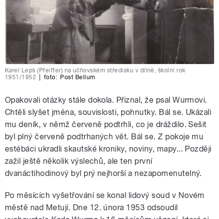
Karel Lepš (Pfeiffer) na učňovském středisku v dílně, školní rok
1951/1952
|
foto:
Post Bellum
Opakovali otázky stále dokola. Přiznal, že psal Wurmovi.
Chtěli slyšet jména, souvislosti, pohnutky. Bál se. Ukázali
mu deník, v němž červeně podtrhli, co je dráždilo. Sešit
byl plný červeně podtrhaných vět. Bál se. Z pokoje mu
estébáci ukradli skautské kroniky, noviny, mapy... Později
zažil ještě několik výslechů, ale ten první
dvanáctihodinový byl prý nejhorší a nezapomenutelný.
Po měsících vyšetřování se konal lidový soud v Novém
městě nad Metují. Dne 12. února 1953 odsoudil