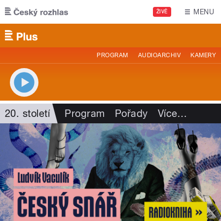
Přejít k hlavnímu obsahu
MENU
ŽIVĚ
PROGRAM
AUDIOARCHIV
KAMERY
20. století
Program
Pořady
Více
…