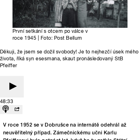
První setkání s otcem po válce v
roce 1945 | Foto: Post Bellum
Děkuji, že jsem se dožil svobody! Je to nejhezčí úsek mého
života, říká syn esesmana, skaut pronásledovaný StB
Pfeiffer
48:33
V roce 1952 se v Dobrušce na internátě odehrál až
neuvěřitelný případ. Zámečnickému učni Karlu