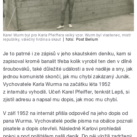
Karel Wurm byl pro Karla Pfeiffera velký vzor. Wurm byl vlastenec, mistr
republiky, válečný hrdina a skaut
|
foto:
Post Bellum
Je to patrné i ze zápisů v jeho skautském deníku, kam si
zapisoval kromě banalit třeba kolik vyrobil ten den v dílně
šroubováků, také důležité události a své naděje a sny, jak
jednou komunisté skončí, jak mu chybí zakázaný Junák.
Vychovatele Karla Wurma na začátku léta 1952
z internátu vyhodili. Učeň Karel Pfeiffer, tenkrát Lepš, si
zjistil adresu a napsal mu dopis, jak moc mu chybí.
V září 1952 na internát přišla odpověď na jeho dopis od
pana Wurma. Vychovatelé podle písma na obálce poznali
pisatele a dopis otevřeli. Následně Karlovi prohledali
pokoj a pod polštářem našli deník. Do něj vložili zadržený