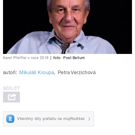
Karel Pfeiffer v roce 2018
|
foto:
Post Bellum
autoři:
Mikuláš Kroupa
,
Petra Verzichová
Všechny díly pořadu na mujRozhlas