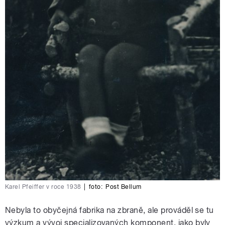
Karel Pfeiffer v roce 1938
|
foto:
Post Bellum
Nebyla to obyčejná fabrika na zbraně, ale prováděl se tu
výzkum a vývoj specializovaných komponent, jako byly