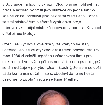
v Dobrušce na hodinu vyrazili. Dlouho si nemohl sehnat
práci. Nakonec ho vzali jako uklízeče do jedné fabriky,
kde se za něj přimluvil jeho nevlastní otec Lepš. Později
se stal nástrojářem, večerně vystudoval stojní
průmyslovku, přijal místo zásobovače v podniku Kovopol
v Polici nad Metují.
Oženil se, vychoval dvě dcery, ze kterých se staly
učitelky. Těší se ze čtyř vnoučat a třech pravnoučat. Po
roce 1989 si založil úspěšnou zásobovací firmu pro
elektrodíly. I ve svých pětaosmdesáti letech pracuje, prý
se tím udržuje v pohybu: „Jsem šťastný, že jsem se dožil
pádu komunismu. Cítím se svobodný! Je to nejhezčí
úsek mého života,“ raduje se Karel Pfeiffer.