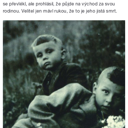
se převlékl, ale prohlásil, že půjde na východ za svou
rodinou. Velitel jen mávl rukou, že to je jeho jistá smrt.