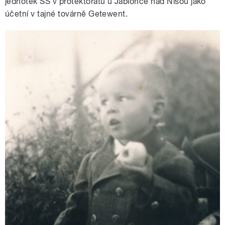
jednotek SS v protektorátu u Jablonce nad Nisou jako
účetní v tajné továrně Getewent.