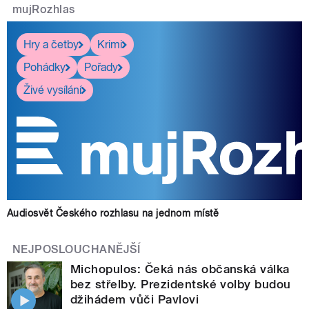
mujRozhlas
Hry a četby
Krimi
Pohádky
Pořady
Živé vysílání
Audiosvět Českého rozhlasu na jednom místě
NEJPOSLOUCHANĚJŠÍ
Michopulos: Čeká nás občanská válka
bez střelby. Prezidentské volby budou
džihádem vůči Pavlovi