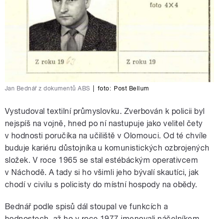
Jan Bednář z dokumentů ABS
|
foto:
Post Bellum
Vystudoval textilní průmyslovku. Zverbován k policii byl
nejspíš na vojně, hned po ní nastupuje jako velitel čety
v hodnosti poručíka na učiliště v Olomouci. Od té chvíle
buduje kariéru důstojníka u komunistických ozbrojených
složek. V roce 1965 se stal estébáckým operativcem
v Náchodě. A tady si ho všimli jeho bývalí skautíci, jak
chodí v civilu s policisty do místní hospody na obědy.
Bednář podle spisů dál stoupal ve funkcích a
hodnostech, až ho v roce 1977 jmenovali náčelníkem