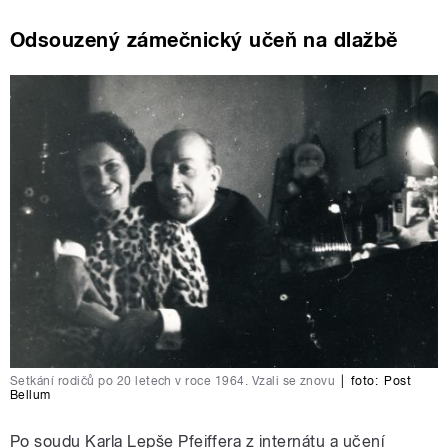
Odsouzený zámečnický učeň na dlažbě
Setkání rodičů po 20 letech v roce 1964. Vzali se znovu
|
foto:
Post
Bellum
Po soudu Karla Lepše Pfeiffera z internátu a učení