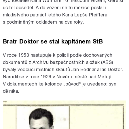
vychovatele Karla Wurma k 16 měsícům vězení, které si
učitel odseděl. A do vězení na tři měsíce poslal i
mladistvého patnáctiletého Karla Lepše Pfeiffera
s podmíněným odkladem na dva roky.
Bratr Doktor se stal kapitánem StB
V roce 1953 nastupuje k policii podle dochovaných
dokumentů z Archivu bezpečnostních složek (ABS)
bývalý vedoucí místních skautů Jan Bednář alias Doktor.
Narodil se v roce 1929 v Novém městě nad Metují.
V dokumentech ke kolonce „původ“ je uvedeno: syn
dělníka.