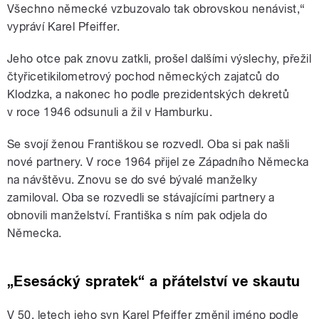
Všechno německé vzbuzovalo tak obrovskou nenávist,“
vypráví Karel Pfeiffer.
Jeho otce pak znovu zatkli, prošel dalšími výslechy, přežil
čtyřicetikilometrový pochod německých zajatců do
Klodzka, a nakonec ho podle prezidentských dekretů
v roce 1946 odsunuli a žil v Hamburku.
Se svojí ženou Františkou se rozvedl. Oba si pak našli
nové partnery. V roce 1964 přijel ze Západního Německa
na návštěvu. Znovu se do své bývalé manželky
zamiloval. Oba se rozvedli se stávajícími partnery a
obnovili manželství. Františka s ním pak odjela do
Německa.
„Esesácký spratek“ a přátelství ve skautu
V 50. letech jeho syn Karel Pfeiffer změnil jméno podle