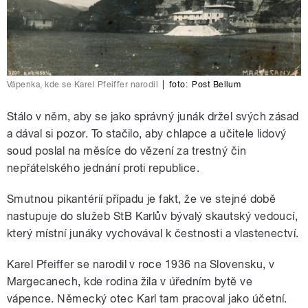
Vápenka, kde se Karel Pfeiffer narodil
|
foto:
Post Bellum
Stálo v něm, aby se jako správný junák držel svých zásad
a dával si pozor. To stačilo, aby chlapce a učitele lidový
soud poslal na měsíce do vězení za trestný čin
nepřátelského jednání proti republice.
Smutnou pikantérií případu je fakt, že ve stejné době
nastupuje do služeb StB Karlův bývalý skautský vedoucí,
který místní junáky vychovával k čestnosti a vlastenectví.
Karel Pfeiffer se narodil v roce 1936 na Slovensku, v
Margecanech, kde rodina žila v úředním bytě ve
vápence. Německý otec Karl tam pracoval jako účetní.