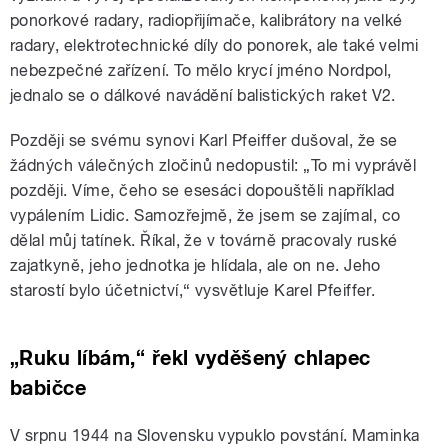
ponorkové radary, radiopřijímače, kalibrátory na velké
radary, elektrotechnické díly do ponorek, ale také velmi
nebezpečné zařízení. To mělo krycí jméno Nordpol,
jednalo se o dálkové navádění balistických raket V2.
Později se svému synovi Karl Pfeiffer dušoval, že se
žádných válečných zločinů nedopustil: „To mi vyprávěl
později. Víme, čeho se esesáci dopouštěli například
vypálením Lidic. Samozřejmě, že jsem se zajímal, co
dělal můj tatínek. Říkal, že v továrně pracovaly ruské
zajatkyně, jeho jednotka je hlídala, ale on ne. Jeho
starostí bylo účetnictví,“ vysvětluje Karel Pfeiffer.
„Ruku líbám,“ řekl vyděšený chlapec
babičce
V srpnu 1944 na Slovensku vypuklo povstání. Maminka