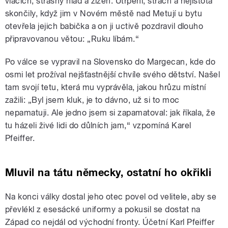
vlacích, strašný hlad a žízeň. Utrpení, strach a nejistota
skončily, když jim v Novém městě nad Metují u bytu
otevřela jejich babička a on ji uctivě pozdravil dlouho
připravovanou větou: „Ruku líbám.“
Po válce se vypravil na Slovensko do Margecan, kde do
osmi let prožíval nejšťastnější chvíle svého dětství. Našel
tam svojí tetu, která mu vyprávěla, jakou hrůzu místní
zažili: „Byl jsem kluk, je to dávno, už si to moc
nepamatuji. Ale jedno jsem si zapamatoval: jak říkala, že
tu házeli živé lidi do důlních jam,“ vzpomíná Karel
Pfeiffer.
Mluvil na tátu německy, ostatní ho okřikli
Na konci války dostal jeho otec povel od velitele, aby se
převlékl z esesácké uniformy a pokusil se dostat na
Západ co nejdál od východní fronty. Účetní Karl Pfeiffer