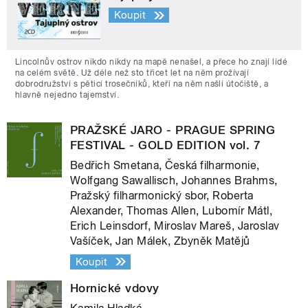
Koupit
Lincolnův ostrov nikdo nikdy na mapě nenašel, a přece ho znají lidé
na celém světě. Už déle než sto třicet let na něm prožívají
dobrodružství s pěticí trosečníků, kteří na něm našli útočiště, a
hlavně nejedno tajemství.
PRAŽSKÉ JARO - PRAGUE SPRING
FESTIVAL - GOLD EDITION vol. 7
Bedřich Smetana, Česká filharmonie,
Wolfgang Sawallisch, Johannes Brahms,
Pražský filharmonický sbor, Roberta
Alexander, Thomas Allen, Lubomír Mátl,
Erich Leinsdorf, Miroslav Mareš, Jaroslav
Vašíček, Jan Málek, Zbyněk Matějů
Koupit
Hornické vdovy