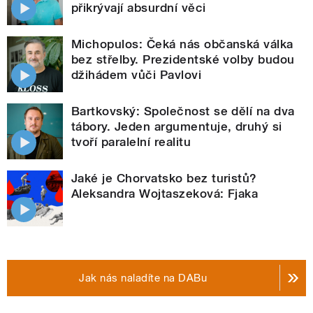
přikrývají absurdní věci
Michopulos: Čeká nás občanská válka
bez střelby. Prezidentské volby budou
džihádem vůči Pavlovi
Bartkovský: Společnost se dělí na dva
tábory. Jeden argumentuje, druhý si
tvoří paralelní realitu
Jaké je Chorvatsko bez turistů?
Aleksandra Wojtaszeková: Fjaka
Jak nás naladíte na DABu