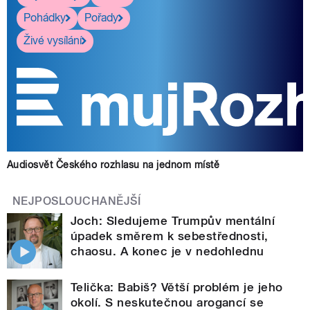
Pohádky
Pořady
Živé vysílání
Audiosvět Českého rozhlasu na jednom místě
NEJPOSLOUCHANĚJŠÍ
Joch: Sledujeme Trumpův mentální
úpadek směrem k sebestřednosti,
chaosu. A konec je v nedohlednu
Telička: Babiš? Větší problém je jeho
okolí. S neskutečnou arogancí se