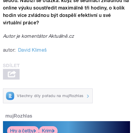
sebou. Nabízí se otázka: když se sedmáci zvládnou na
online výuku soustředit maximálně tři hodiny, o kolik
hodin více zvládnou být dospělí efektivní u své
virtuální práce?
Autor je komentátor Aktuálně.cz
autor:
David Klimeš
Všechny díly pořadu na mujRozhlas
mujRozhlas
Hry a četby
Krimi