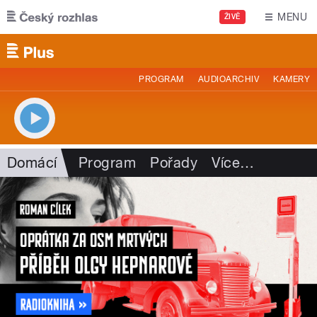
Přejít k hlavnímu obsahu
MENU
ŽIVĚ
PROGRAM
AUDIOARCHIV
KAMERY
Domácí
Program
Pořady
Více
…