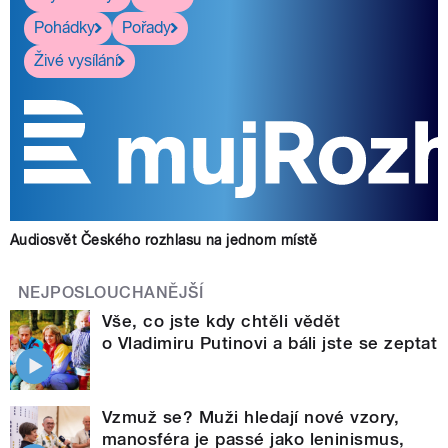
Pohádky
Pořady
Živé vysílání
Audiosvět Českého rozhlasu na jednom místě
NEJPOSLOUCHANĚJŠÍ
Vše, co jste kdy chtěli vědět
o Vladimiru Putinovi a báli jste se zeptat
Vzmuž se? Muži hledají nové vzory,
manosféra je passé jako leninismus,