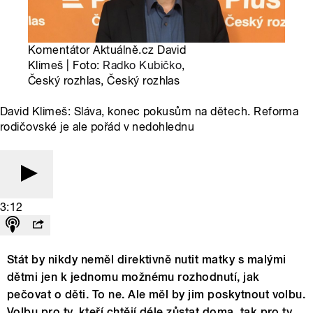
Komentátor Aktuálně.cz David
Klimeš | Foto:
Radko Kubičko
,
Český rozhlas, Český rozhlas
David Klimeš: Sláva, konec pokusům na dětech. Reforma
rodičovské je ale pořád v nedohlednu
3:12
Stát by nikdy neměl direktivně nutit matky s malými
dětmi jen k jednomu možnému rozhodnutí, jak
pečovat o děti. To ne. Ale měl by jim poskytnout volbu.
Volbu pro ty, kteří chtějí déle zůstat doma, tak pro ty,