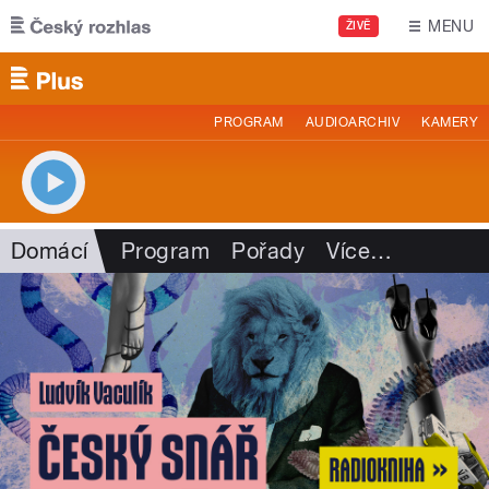
Přejít k hlavnímu obsahu
MENU
ŽIVĚ
PROGRAM
AUDIOARCHIV
KAMERY
Domácí
Program
Pořady
Více
…