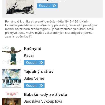
Koupit
Románová kronika ztraceného města - léta 1945–1961. Karin
Lednická předkládá do značné míry převratný, dosavadní paradigma
měnící obraz hornického regionu, jehož zahlazenou historii stále
překrývá tlustá vrstva mýtů a zakořeněných stereotypů o „černé
zemi a rudém kraji“.
Kněhyně
Kaczi
Koupit
Tajuplný ostrov
Jules Verne
Koupit
Babské rady ze života
Jaroslava Vykoupilová