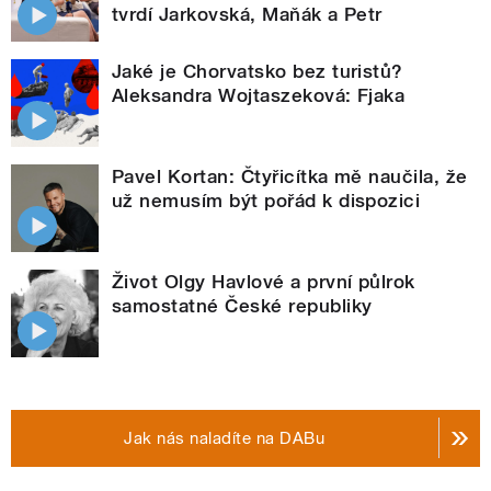
tvrdí Jarkovská, Maňák a Petr
Jaké je Chorvatsko bez turistů?
Aleksandra Wojtaszeková: Fjaka
Pavel Kortan: Čtyřicítka mě naučila, že
už nemusím být pořád k dispozici
Život Olgy Havlové a první půlrok
samostatné České republiky
Jak nás naladíte na DABu