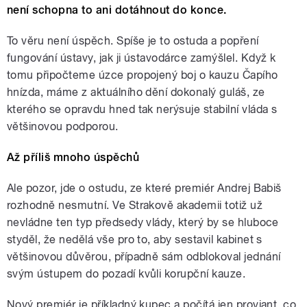
není schopna to ani dotáhnout do konce.
To věru není úspěch. Spíše je to ostuda a popření
fungování ústavy, jak ji ústavodárce zamýšlel. Když k
tomu připočteme úzce propojený boj o kauzu Čapího
hnízda, máme z aktuálního dění dokonalý guláš, ze
kterého se opravdu hned tak nerýsuje stabilní vláda s
většinovou podporou.
Až příliš mnoho úspěchů
Ale pozor, jde o ostudu, ze které premiér Andrej Babiš
rozhodně nesmutní. Ve Strakově akademii totiž už
nevládne ten typ předsedy vlády, který by se hluboce
styděl, že nedělá vše pro to, aby sestavil kabinet s
většinovou důvěrou, případně sám odblokoval jednání
svým ústupem do pozadí kvůli korupční kauze.
Nový premiér je příkladný kupec a počítá jen proviant, co