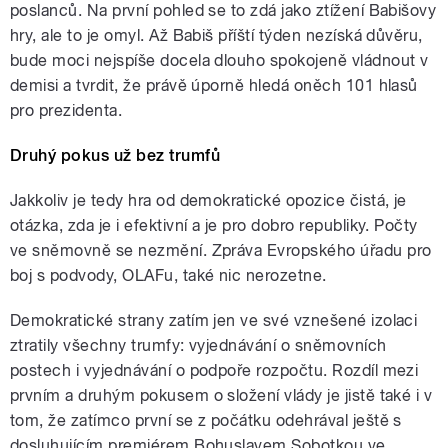
poslanců. Na první pohled se to zdá jako ztížení Babišovy
hry, ale to je omyl. Až Babiš příští týden nezíská důvěru,
bude moci nejspíše docela dlouho spokojeně vládnout v
demisi a tvrdit, že právě úporně hledá oněch 101 hlasů
pro prezidenta.
Druhý pokus už bez trumfů
Jakkoliv je tedy hra od demokratické opozice čistá, je
otázka, zda je i efektivní a je pro dobro republiky. Počty
ve sněmovně se nezmění. Zpráva Evropského úřadu pro
boj s podvody, OLAFu, také nic nerozetne.
Demokratické strany zatím jen ve své vznešené izolaci
ztratily všechny trumfy: vyjednávání o sněmovních
postech i vyjednávání o podpoře rozpočtu. Rozdíl mezi
prvním a druhým pokusem o složení vlády je jistě také i v
tom, že zatímco první se z počátku odehrával ještě s
dosluhujícím premiérem Bohuslavem Sobotkou ve