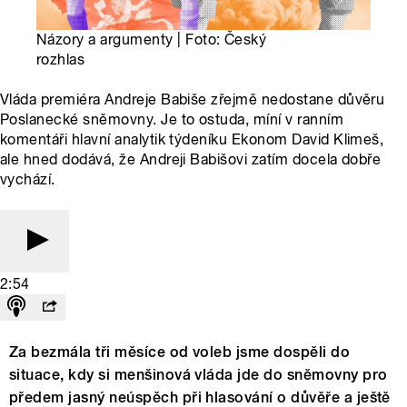
Názory a argumenty | Foto: Český
rozhlas
Vláda premiéra Andreje Babiše zřejmě nedostane důvěru
Poslanecké sněmovny. Je to ostuda, míní v ranním
komentáři hlavní analytik týdeníku Ekonom David Klimeš,
ale hned dodává, že Andreji Babišovi zatím docela dobře
vychází.
2:54
Za bezmála tři měsíce od voleb jsme dospěli do
situace, kdy si menšinová vláda jde do sněmovny pro
předem jasný neúspěch při hlasování o důvěře a ještě