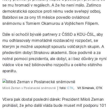
se mu hromadí v regálech. A že ho není málo. Zatímco
demokratická opozice proti němu vede sveřepý odboj,
Babišovi se za ony tři měsíce povedlo ovládnout
sněmovnu s Tomiem Okamurou a Vojtěchem Filipem.
Dále si ochočil bývalé partnery z ČSSD a KDU-ČSL, aby
mu odhlasovaly mimořádně rozdavačný rozpočet, se
kterým je možné uspokojit spoustu voličských skupin. A
především dobyl Strakovu akademii. Sice podivně a za
notné pomoci prezidenta, ale dobyl, a i bez důvěry je nyní
vládce více než biliónového rozpočtu a celého státního
aparátu.
Miloš Zeman v Poslanecké sněmovně
|
foto:
ČTK
,
Vít Šimánek
,
ČTK
Včera pak dostal poslední dárek: Prezident Miloš Zeman
prohlásil, že jeho další vláda bude muset mít podporu 101