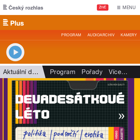
Přejít k hlavnímu obsahu
MENU
ŽIVĚ
PROGRAM
AUDIOARCHIV
KAMERY
Aktuální dění
Program
Pořady
Více
…