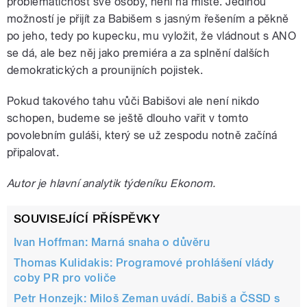
problematičnost své osoby, není na místě. Jedinou
možností je přijít za Babišem s jasným řešením a pěkně
po jeho, tedy po kupecku, mu vyložit, že vládnout s ANO
se dá, ale bez něj jako premiéra a za splnění dalších
demokratických a prounijních pojistek.
Pokud takového tahu vůči Babišovi ale není nikdo
schopen, budeme se ještě dlouho vařit v tomto
povolebním guláši, který se už zespodu notně začíná
připalovat.
Autor je hlavní analytik týdeníku Ekonom.
SOUVISEJÍCÍ PŘÍSPĚVKY
Ivan Hoffman: Marná snaha o důvěru
Thomas Kulidakis: Programové prohlášení vlády
coby PR pro voliče
Petr Honzejk: Miloš Zeman uvádí. Babiš a ČSSD s