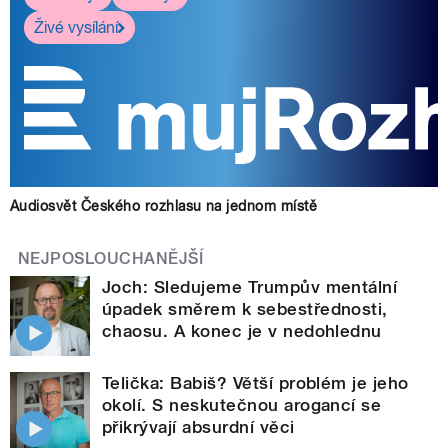
Živé vysílání
Audiosvět Českého rozhlasu na jednom místě
NEJPOSLOUCHANĚJŠÍ
Joch: Sledujeme Trumpův mentální
úpadek směrem k sebestřednosti,
chaosu. A konec je v nedohlednu
Telička: Babiš? Větší problém je jeho
okolí. S neskutečnou arogancí se
přikrývají absurdní věci