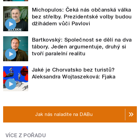
Michopulos: Čeká nás občanská válka
bez střelby. Prezidentské volby budou
džihádem vůči Pavlovi
Bartkovský: Společnost se dělí na dva
tábory. Jeden argumentuje, druhý si
tvoří paralelní realitu
Jaké je Chorvatsko bez turistů?
Aleksandra Wojtaszeková: Fjaka
Jak nás naladíte na DABu
VÍCE Z POŘADU