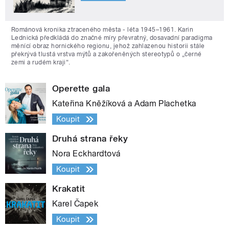
Románová kronika ztraceného města - léta 1945–1961. Karin
Lednická předkládá do značné míry převratný, dosavadní paradigma
měnící obraz hornického regionu, jehož zahlazenou historii stále
překrývá tlustá vrstva mýtů a zakořeněných stereotypů o „černé
zemi a rudém kraji“.
Operette gala
Kateřina Kněžíková a Adam Plachetka
Koupit
Druhá strana řeky
Nora Eckhardtová
Koupit
Krakatit
Karel Čapek
Koupit