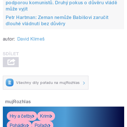
podporou komunistů. Druhý pokus o důvěru vládě
může vyjít
Petr Hartman: Zeman nemůže Babišovi zaručit
dlouhé vládnutí bez důvěry
autor:
David Klimeš
Všechny díly pořadu na mujRozhlas
mujRozhlas
Hry a četby
Krimi
Pohádky
Pořady