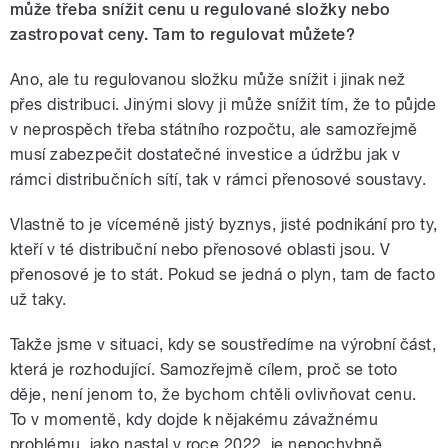
může třeba snížit cenu u regulované složky nebo
zastropovat ceny. Tam to regulovat můžete?
Ano, ale tu regulovanou složku může snížit i jinak než
přes distribuci. Jinými slovy ji může snížit tím, že to půjde
v neprospěch třeba státního rozpočtu, ale samozřejmě
musí zabezpečit dostatečné investice a údržbu jak v
rámci distribučních sítí, tak v rámci přenosové soustavy.
Vlastně to je víceméně jistý byznys, jisté podnikání pro ty,
kteří v té distribuční nebo přenosové oblasti jsou.
V
přenosové je to stát. Pokud se jedná o plyn, tam de facto
už taky.
Takže jsme v situaci, kdy se soustředíme na výrobní část,
která je rozhodující. Samozřejmě cílem, proč se toto
děje, není jenom to, že bychom chtěli ovlivňovat cenu.
To v momentě, kdy dojde k nějakému závažnému
problému, jako nastal v roce 2022, je nepochybně