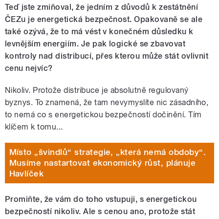
Teď jste zmiňoval, že jedním z důvodů k zestátnění
ČEZu je energetická bezpečnost. Opakovaně se ale
také ozývá, že to má vést v konečném důsledku k
levnějším energiím. Je pak logické se zbavovat
kontroly nad distribucí, přes kterou může stát ovlivnit
cenu nejvíc?
Nikoliv. Protože distribuce je absolutně regulovaný
byznys. To znamená, že tam nevymyslíte nic zásadního,
to nemá co s energetickou bezpečností dočinění. Tím
klíčem k tomu...
Místo „švindlů“ strategie, „která nemá obdoby“.
Musíme nastartovat ekonomický růst, plánuje
Havlíček
Promiňte, že vám do toho vstupuji, s energetickou
bezpečností nikoliv. Ale s cenou ano, protože stát