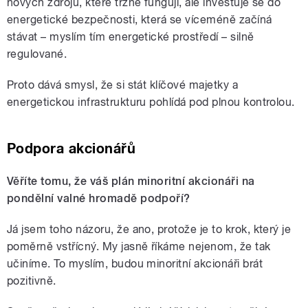
nových zdrojů, které tržně fungují, ale investuje se do
energetické bezpečnosti, která se víceméně začíná
stávat – myslím tím energetické prostředí – silně
regulované.
Proto dává smysl, že si stát klíčové majetky a
energetickou infrastrukturu pohlídá pod plnou kontrolou.
Podpora akcionářů
Věříte tomu, že váš plán minoritní akcionáři na
pondělní valné hromadě podpoří?
Já jsem toho názoru, že ano, protože je to krok, který je
poměrně vstřícný. My jasně říkáme nejenom, že tak
učiníme. To myslím, budou minoritní akcionáři brát
pozitivně.