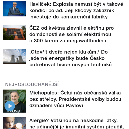
Havlíček: Explosia nemusí být v takové
kondici pořád. Její klíčový zákazník
investuje do konkurenční fabriky
ČEZ od května zlevnil elektřinu pro
domácnosti se solární elektrárnou
o 300 korun za megawatthodinu
‚Otevřít dveře nejen klukům.‘ Do
jaderné energetiky bude Česko
potřebovat tisíce nových techniků
NEJPOSLOUCHANĚJŠÍ
Michopulos: Čeká nás občanská válka
bez střelby. Prezidentské volby budou
džihádem vůči Pavlovi
Alergie? Většinou na neškodné látky,
nejúčinnější je imunitní systém přeučit,