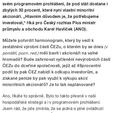
svém programovém prohlášení, že pod stát dostane i
zbylých 30 procent, které nyní vlastní minoritní
akcionáři. „Hlavním důvodem je, že potřebujeme
investovat,“ říká pro Český rozhlas Plus ministr
průmyslu a obchodu Karel Havlíček (ANO).
Můžete potvrdit harmonogram, který by vedl k
zestátnění výrobní části ČEZu, o kterém by se dnes
(v
pondělí, pozn. red.)
měli bavit i akcionáři na valné
hromadě? Bude zahrnovat vyčlenění nevýrobních částí
ČEZu do dceřiné společnosti, jejíž až 49procentní
podíl by pak ČEZ nabídl k odkupu investorům, a
získané peníze by pak využil k výkupu akcií
minoritních akcionářů? Je to tak naplánované?
Ano, říkáte to správně. Bylo to takto přesně v naší
hospodářské strategii a i v programovém prohlášení.
Jsem rád, že jste zmínila, že se jedná o plné ovládnutí