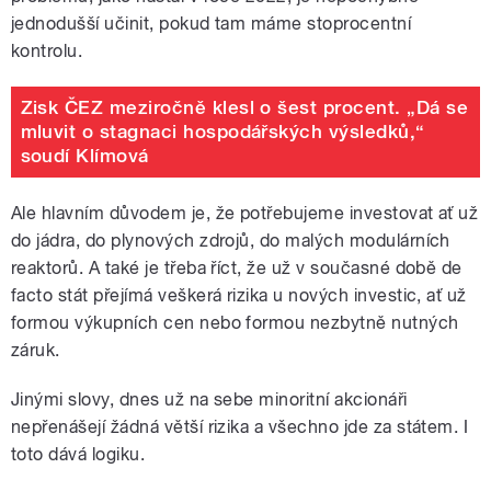
jednodušší učinit, pokud tam máme stoprocentní
kontrolu.
Zisk ČEZ meziročně klesl o šest procent. „Dá se
mluvit o stagnaci hospodářských výsledků,“
soudí Klímová
A
le hlavním důvodem je, že potřebujeme investovat ať už
do jádra, do plynových zdrojů, do malých modulárních
reaktorů. A také je třeba říct, že už v současné době de
facto stát přejímá veškerá rizika u nových investic, ať už
formou výkupních cen nebo formou nezbytně nutných
záruk.
Jinými slovy, dnes už na sebe minoritní akcionáři
nepřenášejí žádná větší rizika a všechno jde za státem. I
toto dává logiku.