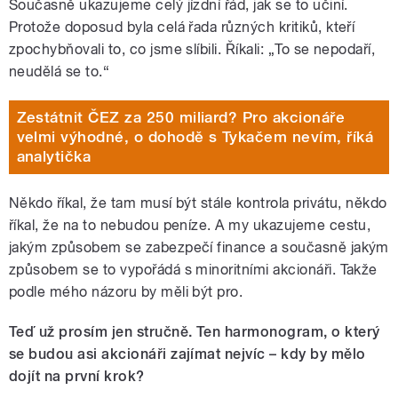
Současně ukazujeme celý jízdní řád, jak se to učiní.
Protože doposud byla celá řada různých kritiků, kteří
zpochybňovali to, co jsme slíbili. Říkali: „To se nepodaří,
neudělá se to.“
Zestátnit ČEZ za 250 miliard? Pro akcionáře
velmi výhodné, o dohodě s Tykačem nevím, říká
analytička
Někdo říkal, že tam musí být stále kontrola privátu, někdo
říkal, že na to nebudou peníze. A my ukazujeme cestu,
jakým způsobem se zabezpečí finance a současně jakým
způsobem se to vypořádá s minoritními akcionáři. Takže
podle mého názoru by měli být pro.
Teď už prosím jen stručně. Ten harmonogram, o který
se budou asi akcionáři zajímat nejvíc – kdy by mělo
dojít na první krok?