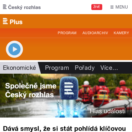
Přejít k hlavnímu obsahu
MENU
ŽIVĚ
PROGRAM
AUDIOARCHIV
KAMERY
Ekonomické
Program
Pořady
Více
…
Dává smysl, že si stát pohlídá klíčovou