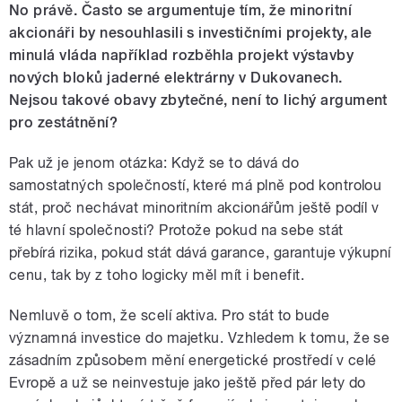
No právě. Často se argumentuje tím, že minoritní
akcionáři by nesouhlasili s investičními projekty, ale
minulá vláda například rozběhla projekt výstavby
nových bloků jaderné elektrárny v Dukovanech.
Nejsou takové obavy zbytečné, není to lichý argument
pro zestátnění?
Pak už je jenom otázka: Když se to dává do
samostatných společností, které má plně pod kontrolou
stát, proč nechávat minoritním akcionářům ještě podíl v
té hlavní společnosti? Protože pokud na sebe stát
přebírá rizika, pokud stát dává garance, garantuje výkupní
cenu, tak by z toho logicky měl mít i benefit.
Nemluvě o tom, že scelí aktiva. Pro stát to bude
významná investice do majetku. Vzhledem k tomu, že se
zásadním způsobem mění energetické prostředí v celé
Evropě a už se neinvestuje jako ještě před pár lety do