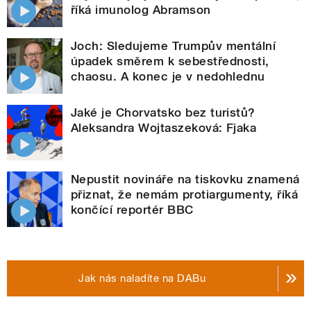
říká imunolog Abramson
Joch: Sledujeme Trumpův mentální
úpadek směrem k sebestřednosti,
chaosu. A konec je v nedohlednu
Jaké je Chorvatsko bez turistů?
Aleksandra Wojtaszeková: Fjaka
Nepustit novináře na tiskovku znamená
přiznat, že nemám protiargumenty, říká
končící reportér BBC
Jak nás naladíte na DABu