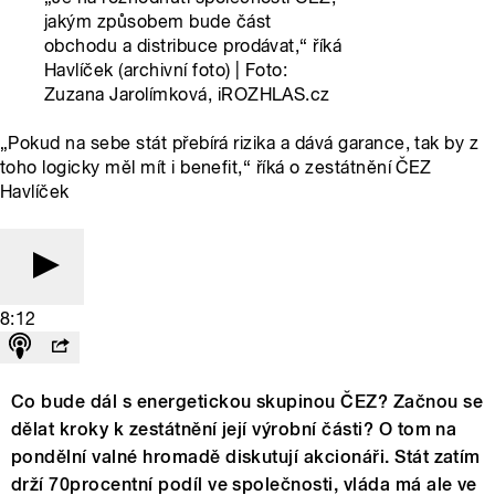
jakým způsobem bude část
obchodu a distribuce prodávat,“ říká
Havlíček (archivní foto) | Foto:
Zuzana Jarolímková, iROZHLAS.cz
„Pokud na sebe stát přebírá rizika a dává garance, tak by z
toho logicky měl mít i benefit,“ říká o zestátnění ČEZ
Havlíček
8:12
Co bude dál s energetickou skupinou ČEZ? Začnou se
dělat kroky k zestátnění její výrobní části? O tom na
pondělní valné hromadě diskutují akcionáři. Stát zatím
drží 70procentní podíl ve společnosti, vláda má ale ve