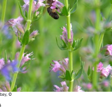
abay
,
©
á