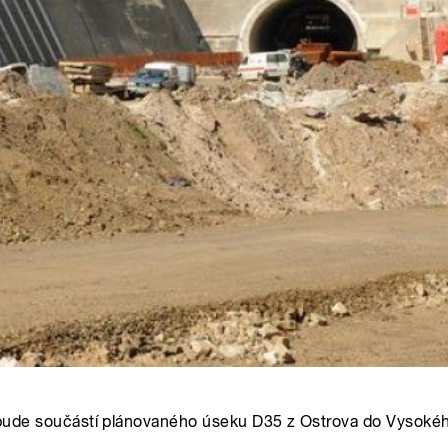
erý bude součástí plánovaného úseku D35 z Ostrova do Vysoké