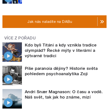
Jak nás naladíte na DABu
VÍCE Z POŘADU
Kdo byli Titáni a kdy vznikla tradice
olympiád? Řecké mýty v literární a
výtvarné tradici
Píše paranoia dějiny? Historie světa
pohledem psychoanalytika Zoji
Andri Snær Magnason: O času a vodě.
Náš svět, tak jak ho známe, mizí