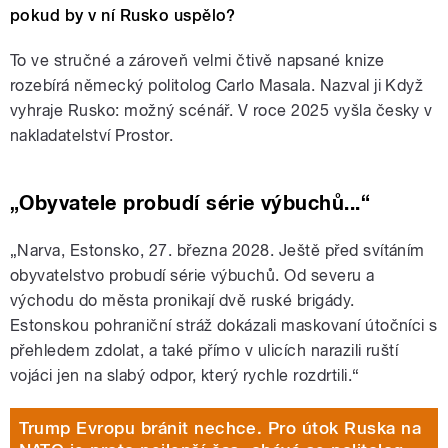
pokud by v ní Rusko uspělo?
To ve stručné a zároveň velmi čtivě napsané knize
rozebírá německý politolog Carlo Masala. Nazval ji Když
vyhraje Rusko: možný scénář. V roce 2025 vyšla česky v
nakladatelství Prostor.
„
Obyvatele probudí série výbuchů...
“
„Narva, Estonsko, 27. března 2028. Ještě před svítáním
obyvatelstvo probudí série výbuchů. Od severu a
východu do města pronikají dvě ruské brigády.
Estonskou pohraniční stráž dokázali maskovaní útočníci s
přehledem zdolat, a také přímo v ulicích narazili ruští
vojáci jen na slabý odpor, který rychle rozdrtili.“
Trump Evropu bránit nechce. Pro útok Ruska na