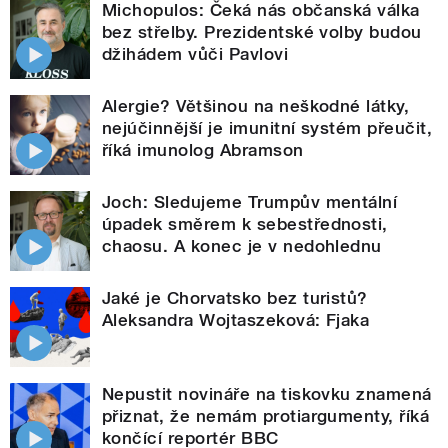
Michopulos: Čeká nás občanská válka
bez střelby. Prezidentské volby budou
džihádem vůči Pavlovi
Alergie? Většinou na neškodné látky,
nejúčinnější je imunitní systém přeučit,
říká imunolog Abramson
Joch: Sledujeme Trumpův mentální
úpadek směrem k sebestřednosti,
chaosu. A konec je v nedohlednu
Jaké je Chorvatsko bez turistů?
Aleksandra Wojtaszeková: Fjaka
Nepustit novináře na tiskovku znamená
přiznat, že nemám protiargumenty, říká
končící reportér BBC