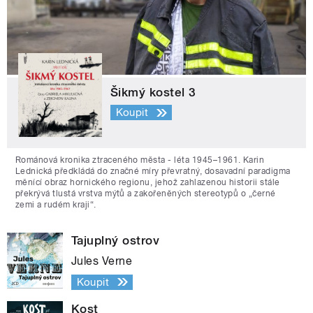
Šikmý kostel 3
Koupit
Románová kronika ztraceného města - léta 1945–1961. Karin
Lednická předkládá do značné míry převratný, dosavadní paradigma
měnící obraz hornického regionu, jehož zahlazenou historii stále
překrývá tlustá vrstva mýtů a zakořeněných stereotypů o „černé
zemi a rudém kraji“.
Tajuplný ostrov
Jules Verne
Koupit
Kost