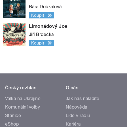
Bára Dočkalová
Koupit
Limonádový Joe
Jiří Brdečka
Koupit
Český rozhlas
O nás
Válka na Ukrajině
Jak nás naladíte
Komunální volby
Nápověda
Stanice
Lidé v rádiu
eShop
Kariéra