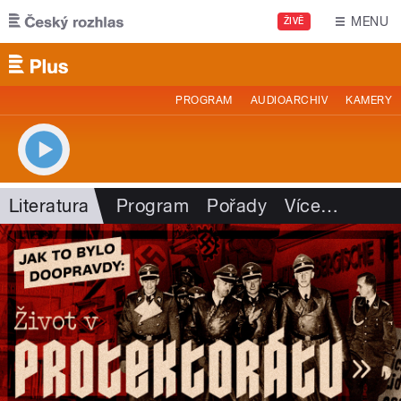
Přejít k hlavnímu obsahu
MENU
ŽIVĚ
PROGRAM
AUDIOARCHIV
KAMERY
Literatura
Program
Pořady
Více
…