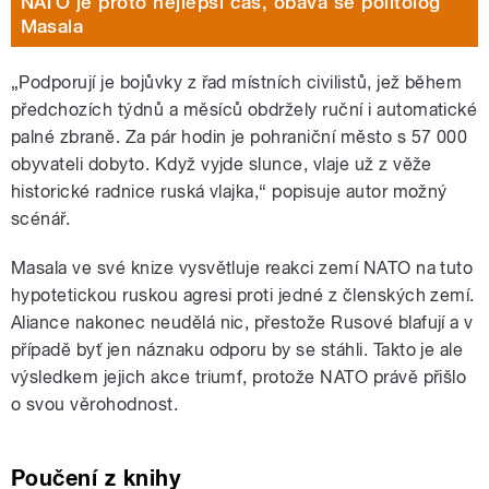
NATO je proto nejlepší čas, obává se politolog
Masala
„Podporují je bojůvky z řad místních civilistů, jež během
předchozích týdnů a měsíců obdržely ruční i automatické
palné zbraně. Za pár hodin je pohraniční město s 57 000
obyvateli dobyto. Když vyjde slunce, vlaje už z věže
historické radnice ruská vlajka,“ popisuje autor možný
scénář.
Masala ve své knize vysvětluje reakci zemí NATO na tuto
hypotetickou ruskou agresi proti jedné z členských zemí.
Aliance nakonec neudělá nic, přestože Rusové blafují a v
případě byť jen náznaku odporu by se stáhli. Takto je ale
výsledkem jejich akce triumf, protože NATO právě přišlo
o svou věrohodnost.
Poučení z knihy