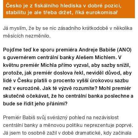
Česko je z fiskálního hlediska v dobré pozici,
stabilitu je ale třeba držet, říká eurokomisař
Já myslím, že by se nic zásadního krátkodobě v několika
měsících nezměnilo.
Pojďme teď ke sporu premiéra Andreje Babiše (ANO)
s guvernérem centrální banky Alešem Michlem. V
květnu premiér Michla přímo vyzval, aby sazby snížil,
protože, jak premiér doslova řekl, neviděl důvod, aby
lidé v Česku platili o procento vyšší úrokovou sazbu
než v eurozóně. Jak té výzvě rozumíte? Mohl premiér
skutečně očekávat, že ho centrální banka poslechne a
bude se řídit jeho přáními?
Premiér Babiš svůj svérázný pohled na nezávislost
centrální banky a měnovou politiku neprezentuje poprvé.
Já jsem to osobně zažil v době dramatické, kdy začínala