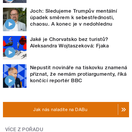
Joch: Sledujeme Trumpův mentální
úpadek směrem k sebestřednosti,
chaosu. A konec je v nedohlednu
Jaké je Chorvatsko bez turistů?
Aleksandra Wojtaszeková: Fjaka
Nepustit novináře na tiskovku znamená
přiznat, že nemám protiargumenty, říká
končící reportér BBC
Jak nás naladíte na DABu
VÍCE Z POŘADU