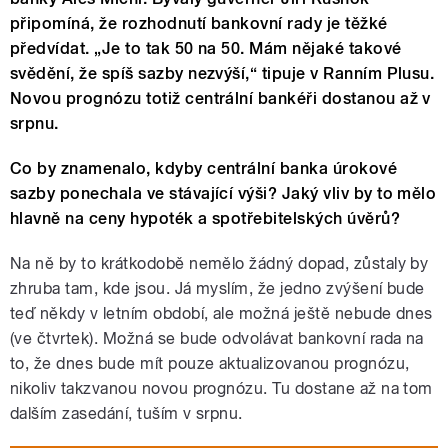
připomíná, že rozhodnutí bankovní rady je těžké
předvídat. „Je to tak 50 na 50. Mám nějaké takové
svědění, že spíš sazby nezvýší,“ tipuje v Ranním Plusu.
Novou prognózu totiž centrální bankéři dostanou až v
srpnu.
Co by znamenalo, kdyby centrální banka úrokové
sazby ponechala ve stávající výši? Jaký vliv by to mělo
hlavně na ceny hypoték a spotřebitelských úvěrů?
Na ně by to krátkodobě nemělo žádný dopad, zůstaly by
zhruba tam, kde jsou. Já myslím, že jedno zvýšení bude
teď někdy v letním období, ale možná ještě nebude dnes
(ve čtvrtek). Možná se bude odvolávat bankovní rada na
to, že dnes bude mít pouze aktualizovanou prognózu,
nikoliv takzvanou novou prognózu. Tu dostane až na tom
dalším zasedání, tuším v srpnu.