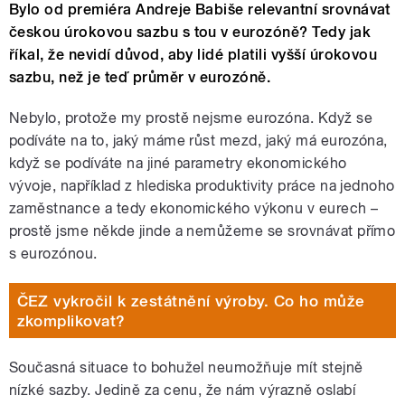
Bylo od premiéra Andreje Babiše relevantní srovnávat
českou úrokovou sazbu s tou v eurozóně? Tedy jak
říkal, že nevidí důvod, aby lidé platili vyšší úrokovou
sazbu, než je teď průměr v eurozóně.
Nebylo, protože my prostě nejsme eurozóna. Když se
podíváte na to, jaký máme růst mezd, jaký má eurozóna,
když se podíváte na jiné parametry ekonomického
vývoje, například z hlediska produktivity práce na jednoho
zaměstnance a tedy ekonomického výkonu v eurech –
prostě jsme někde jinde a nemůžeme se srovnávat přímo
s eurozónou.
ČEZ vykročil k zestátnění výroby. Co ho může
zkomplikovat?
Současná situace to bohužel neumožňuje mít stejně
nízké sazby. Jedině za cenu, že nám výrazně oslabí