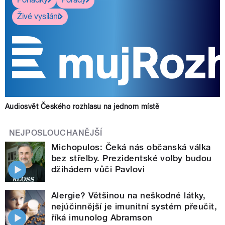
Živé vysílání
Audiosvět Českého rozhlasu na jednom místě
NEJPOSLOUCHANĚJŠÍ
Michopulos: Čeká nás občanská válka
bez střelby. Prezidentské volby budou
džihádem vůči Pavlovi
Alergie? Většinou na neškodné látky,
nejúčinnější je imunitní systém přeučit,
říká imunolog Abramson