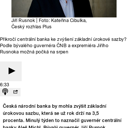
Jiří Rusnok | Foto: Kateřina Cibulka,
Český rozhlas Plus
Přikročí centrální banka ke zvýšení základní úrokové sazby?
Podle bývalého guvernéra ČNB a expremiéra Jiřího
Rusnoka možná počká na srpen
6:33
Česká národní banka by mohla zvýšit základní
úrokovou sazbu, která se už rok drží na 3,5
procenta. Minulý týden to naznačil guvernér centrální
banky Aleš Michl. Bývalý guvernér Jiří Rusnok