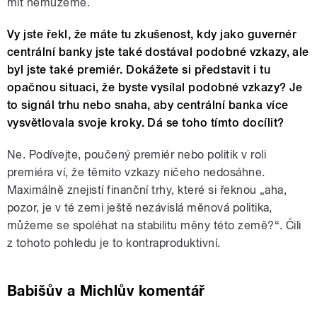
mít nemůžeme.
Vy jste řekl, že máte tu zkušenost, kdy jako guvernér
centrální banky jste také dostával podobné vzkazy, ale
byl jste také premiér. Dokážete si představit i tu
opačnou situaci, že byste vysílal podobné vzkazy? Je
to signál trhu nebo snaha, aby centrální banka více
vysvětlovala svoje kroky. Dá se toho tímto docílit?
Ne. Podívejte, poučený premiér nebo politik v roli
premiéra ví, že těmito vzkazy ničeho nedosáhne.
Maximálně znejistí finanční trhy, které si řeknou „aha,
pozor, je v té zemi ještě nezávislá měnová politika,
můžeme se spoléhat na stabilitu měny této země?“. Čili
z tohoto pohledu je to kontraproduktivní.
Babišův a Michlův komentář