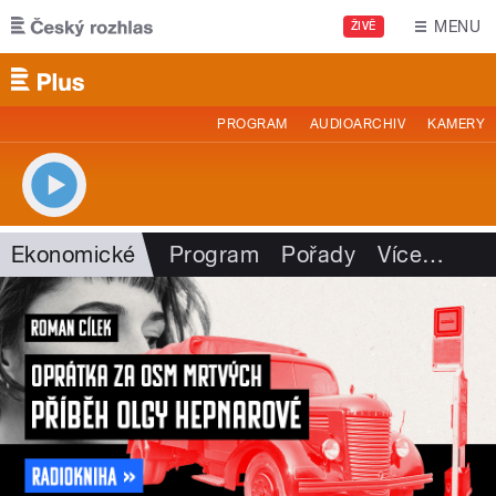
Přejít k hlavnímu obsahu
MENU
ŽIVĚ
PROGRAM
AUDIOARCHIV
KAMERY
Ekonomické
Program
Pořady
Více
…