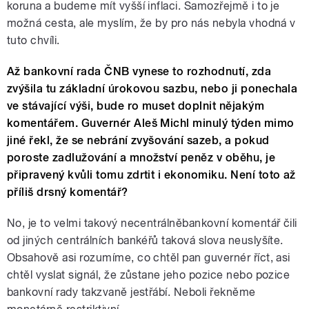
koruna a budeme mít vyšší inflaci. Samozřejmě i to je
možná cesta, ale myslím, že by pro nás nebyla vhodná v
tuto chvíli.
Až bankovní rada ČNB vynese to rozhodnutí, zda
zvýšila tu základní úrokovou sazbu, nebo ji ponechala
ve stávající výši, bude ro muset doplnit nějakým
komentářem. Guvernér Aleš Michl minulý týden mimo
jiné řekl, že se nebrání zvyšování sazeb, a pokud
poroste zadlužování a množství peněz v oběhu, je
připravený kvůli tomu zdrtit i ekonomiku. Není toto až
příliš drsný komentář?
No, je to velmi takový necentrálněbankovní komentář čili
od jiných centrálních bankéřů taková slova neuslyšíte.
Obsahově asi rozumíme, co chtěl pan guvernér říct, asi
chtěl vyslat signál, že zůstane jeho pozice nebo pozice
bankovní rady takzvaně jestřábí. Neboli řekněme