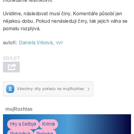
monetárně restriktivní.
Uvidíme, následovat musí činy. Komentáře působí jen
nějakou dobu. Pokud nenásledují činy, tak jejich váha se
pomalu rozplývá.
autoři:
Daniela Vrbová
,
vvr
Všechny díly pořadu na mujRozhlas
mujRozhlas
Hry a četby
Krimi
Pohádky
Pořady